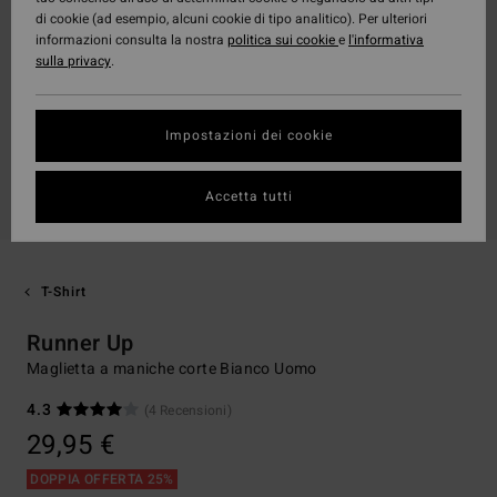
di cookie (ad esempio, alcuni cookie di tipo analitico). Per ulteriori
informazioni consulta la nostra
politica sui cookie
e
l'informativa
sulla privacy
.
Impostazioni dei cookie
Accetta tutti
T-Shirt
Runner Up
Maglietta a maniche corte Bianco Uomo
4.3
(4 Recensioni)
29,95 €
DOPPIA OFFERTA 25%