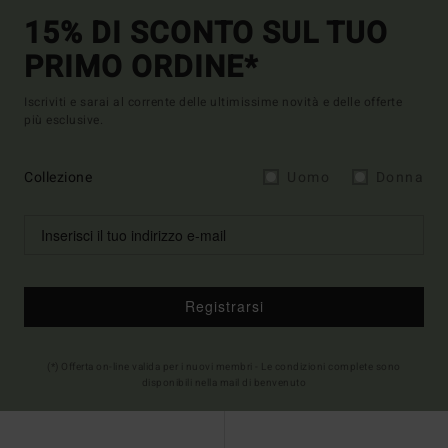
15% DI SCONTO SUL TUO
PRIMO ORDINE*
Iscriviti e sarai al corrente delle ultimissime novità e delle offerte
più esclusive.
Collezione
Uomo
Donna
Registrarsi
(*) Offerta on-line valida per i nuovi membri - Le condizioni complete sono
disponibili nella mail di benvenuto