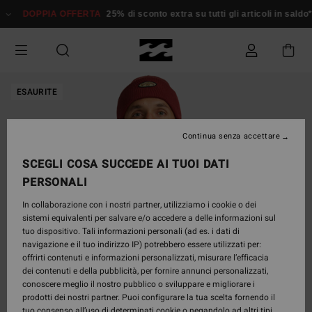
Salta
DOPPIA OFFERTA
25% di sconto extra su tutti gli articoli in sald
alle
informazioni
sul
prodotto
ESAURITE
Continua senza accettare
SCEGLI COSA SUCCEDE AI TUOI DATI
PERSONALI
In collaborazione con i nostri partner, utilizziamo i cookie o dei
sistemi equivalenti per salvare e/o accedere a delle informazioni sul
tuo dispositivo. Tali informazioni personali (ad es. i dati di
navigazione e il tuo indirizzo IP) potrebbero essere utilizzati per:
offrirti contenuti e informazioni personalizzati, misurare l’efficacia
dei contenuti e della pubblicità, per fornire annunci personalizzati,
conoscere meglio il nostro pubblico o sviluppare e migliorare i
prodotti dei nostri partner. Puoi configurare la tua scelta fornendo il
tuo consenso all’uso di determinati cookie o negandolo ad altri tipi