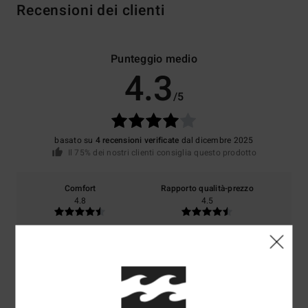
Recensioni dei clienti
Punteggio medio
4.3
/5
basato su
4 recensioni verificate
dal dicembre 2025
Il 75% dei nostri clienti consiglia questo prodotto
Comfort
Rapporto qualità-prezzo
4.8
4.5
Taglia
Materiale
4.5
Troppo piccolo
Troppo grande
Colore