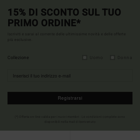
15% DI SCONTO SUL TUO
PRIMO ORDINE*
Iscriviti e sarai al corrente delle ultimissime novità e delle offerte
più esclusive.
Collezione
Uomo
Donna
Registrarsi
(*) Offerta on-line valida per i nuovi membri - Le condizioni complete sono
disponibili nella mail di benvenuto