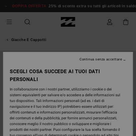
Salta
DOPPIA OFFERTA
25% di sconto extra su tutti gli articoli in saldo*
alle
informazioni
sul
prodotto
Giacche E Cappotti
NUOVO PRODOTTO
Continua senza accettare
SCEGLI COSA SUCCEDE AI TUOI DATI
PERSONALI
In collaborazione con i nostri partner, utilizziamo i cookie o dei
sistemi equivalenti per salvare e/o accedere a delle informazioni sul
tuo dispositivo. Tali informazioni personali (ad es. i dati di
navigazione e il tuo indirizzo IP) potrebbero essere utilizzati per:
offrirti contenuti e informazioni personalizzati, misurare l’efficacia
dei contenuti e della pubblicità, per fornire annunci personalizzati,
conoscere meglio il nostro pubblico o sviluppare e migliorare i
prodotti dei nostri partner. Puoi configurare la tua scelta fornendo il
tuo consenso all’uso di determinati cookie o negandolo ad altri tipi