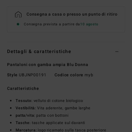
Consegna a casa o presso un punto di ritiro
Consegna prevista a partire da
10 agosto
Dettagli & caratteristiche
Pantaloni con gamba ampia Blu Donna
Style
UBJNP00191
Codice colore
myb
Caratteristiche
Tessuto:
velluto di cotone biologico
Vestibilità:
Vita aderente, gambe larghe
patta/vita:
patta con bottoni
Tasche:
tasche applicate sul davanti
Marcatura:
logo ricamato sulla tasca posteriore