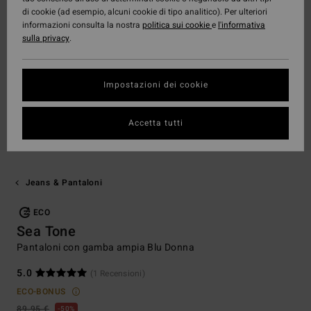
di cookie (ad esempio, alcuni cookie di tipo analitico). Per ulteriori
informazioni consulta la nostra
politica sui cookie
e
l'informativa
sulla privacy
.
Impostazioni dei cookie
Accetta tutti
Jeans & Pantaloni
ECO
Sea Tone
Pantaloni con gamba ampia Blu Donna
5.0
(1 Recensioni)
ECO-BONUS
89,95 €
50%