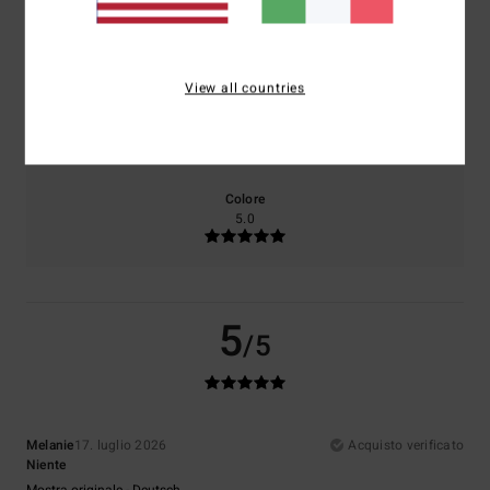
Comfort
Rapporto qualità-prezzo
4.0
4.0
View all countries
Taglia
Materiale
5.0
Troppo piccolo
Troppo grande
Colore
5.0
5
/5
Melanie
17. luglio 2026
Acquisto verificato
Niente