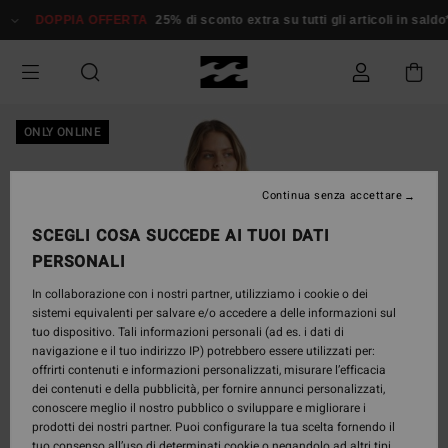
Salta
DOPPIA OFFERTA
25% di sconto extra su tutti gli articoli in saldo*
alle
informazioni
sul
prodotto
ONLY ONLINE
Continua senza accettare
SCEGLI COSA SUCCEDE AI TUOI DATI
PERSONALI
In collaborazione con i nostri partner, utilizziamo i cookie o dei
sistemi equivalenti per salvare e/o accedere a delle informazioni sul
tuo dispositivo. Tali informazioni personali (ad es. i dati di
navigazione e il tuo indirizzo IP) potrebbero essere utilizzati per:
offrirti contenuti e informazioni personalizzati, misurare l’efficacia
dei contenuti e della pubblicità, per fornire annunci personalizzati,
conoscere meglio il nostro pubblico o sviluppare e migliorare i
prodotti dei nostri partner. Puoi configurare la tua scelta fornendo il
tuo consenso all’uso di determinati cookie o negandolo ad altri tipi