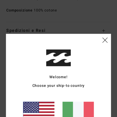
Composizione
100% cotone
Spedizioni e Resi
Recensioni dei clienti
Punteggio medio
5.0
Welcome!
/5
Choose your ship-to country
basato su
1 recensioni verificate
dal luglio 2026
Il 100% dei nostri clienti consiglia questo prodotto