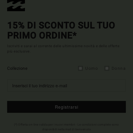
15% DI SCONTO SUL TUO
PRIMO ORDINE*
Iscriviti e sarai al corrente delle ultimissime novità e delle offerte
più esclusive.
Collezione
Uomo
Donna
Registrarsi
(*) Offerta on-line valida per i nuovi membri - Le condizioni complete sono
disponibili nella mail di benvenuto