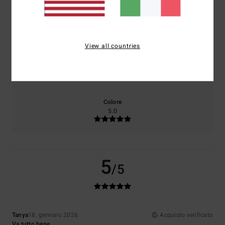
Comfort
Rapporto qualità-prezzo
5.0
5.0
View all countries
Taglia
Materiale
5.0
Troppo piccolo
Troppo grande
Colore
5.0
5
/5
Tanya
18. gennaio 2026
Acquisto verificato
Va tutto bene