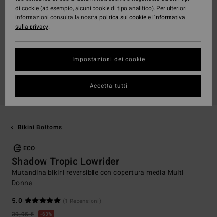
di cookie (ad esempio, alcuni cookie di tipo analitico). Per ulteriori
informazioni consulta la nostra
politica sui cookie
e
l'informativa
sulla privacy
.
Impostazioni dei cookie
Accetta tutti
Bikini Bottoms
ECO
Shadow Tropic Lowrider
Mutandina bikini reversibile con copertura media Multi
Donna
5.0
(1 Recensioni)
39,95 €
63%