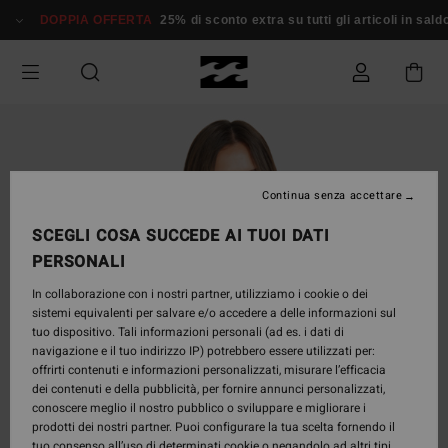
Salta
DOPPIA OFFERTA
25% di sconto extra su tutti gli articoli in saldo*
alle
informazioni
sul
prodotto
Continua senza accettare
SCEGLI COSA SUCCEDE AI TUOI DATI
PERSONALI
In collaborazione con i nostri partner, utilizziamo i cookie o dei
sistemi equivalenti per salvare e/o accedere a delle informazioni sul
tuo dispositivo. Tali informazioni personali (ad es. i dati di
navigazione e il tuo indirizzo IP) potrebbero essere utilizzati per:
offrirti contenuti e informazioni personalizzati, misurare l’efficacia
dei contenuti e della pubblicità, per fornire annunci personalizzati,
conoscere meglio il nostro pubblico o sviluppare e migliorare i
prodotti dei nostri partner. Puoi configurare la tua scelta fornendo il
tuo consenso all’uso di determinati cookie o negandolo ad altri tipi