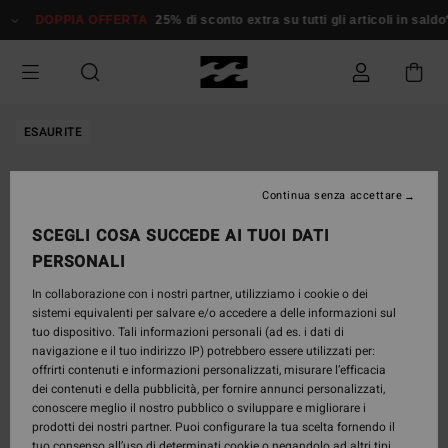
Salta
DOPPIA OFFERTA
25% di sconto extra su tutti gli articoli in saldo*
alle
informazioni
sul
prodotto
ESAURITE
Continua senza accettare
SCEGLI COSA SUCCEDE AI TUOI DATI
PERSONALI
In collaborazione con i nostri partner, utilizziamo i cookie o dei
sistemi equivalenti per salvare e/o accedere a delle informazioni sul
tuo dispositivo. Tali informazioni personali (ad es. i dati di
navigazione e il tuo indirizzo IP) potrebbero essere utilizzati per:
offrirti contenuti e informazioni personalizzati, misurare l’efficacia
dei contenuti e della pubblicità, per fornire annunci personalizzati,
conoscere meglio il nostro pubblico o sviluppare e migliorare i
prodotti dei nostri partner. Puoi configurare la tua scelta fornendo il
tuo consenso all’uso di determinati cookie o negandolo ad altri tipi