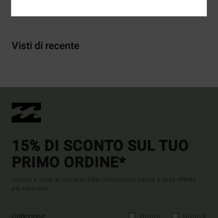
Spedizioni e Resi
Visti di recente
15% DI SCONTO SUL TUO
PRIMO ORDINE*
Iscriviti e sarai al corrente delle ultimissime novità e delle offerte
più esclusive.
Collezione
Uomo
Donna