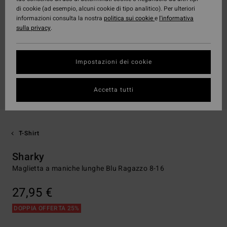
di cookie (ad esempio, alcuni cookie di tipo analitico). Per ulteriori
informazioni consulta la nostra
politica sui cookie
e
l'informativa
sulla privacy
.
Impostazioni dei cookie
Accetta tutti
T-Shirt
Sharky
Maglietta a maniche lunghe Blu Ragazzo 8-16
27,95 €
DOPPIA OFFERTA 25%