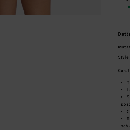
Dett
Mutan
Style
Carat
T
L
S
post
C
R
sch