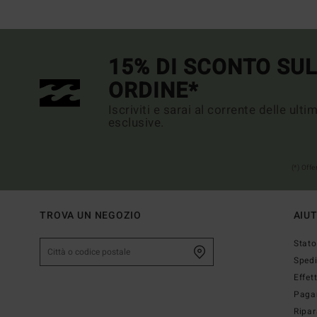
15% DI SCONTO SU
ORDINE*
Iscriviti e sarai al corrente delle ult
esclusive.
(*) Off
TROVA UN NEGOZIO
AIU
Stato
Sped
Effet
Paga
Ripar