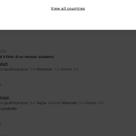
View all countries
pporto qualità-prezzo
Taglia
Material
3.0
3.0
Troppo piccolo
Troppo grande
2026
 è fatto di un tessuto scadente
utsch
o qualità-prezzo
: 1
Materiale
: 1
Colore
: 1
/5
/5
/5
6
ançais
o qualità-prezzo
: 5
Taglia
: Grande
Materiale
: 5
Colore
: 5
/5
/5
/5
o prodotto
6