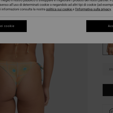
24,
meglio il nostro pubblico o sviluppare e migliorare i prodotti dei nostri partner. P
senso all’uso di determinati cookie o negandolo ad altri tipi di cookie (ad esempi
OFFER
ori informazioni consulta la nostra
politica sui cookie
e
l'informativa sulla privacy
.
DOPPI
ei cookie
Acc
Color
XS