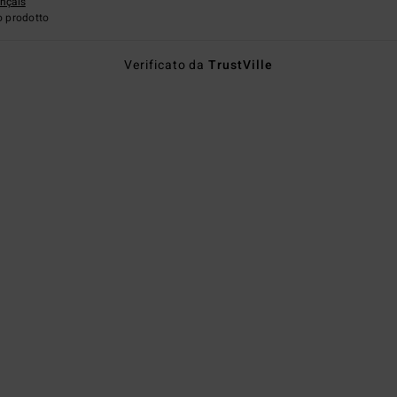
ançais
o prodotto
Verificato da
TrustVille