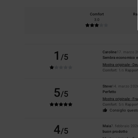
Comfort
Ra
3.0
1
Caroline
17. marzo 
/5
Sembra economico ed
Mostra originale - De
Comfort
: 1
Rapport
/5
Steve
14. marzo 202
5
/5
Perfetto
Mostra originale - Fr
Comfort
: 5
Rapport
/5
Consiglio quest
4
Maia
7. febbraio 202
/5
buon prodotto