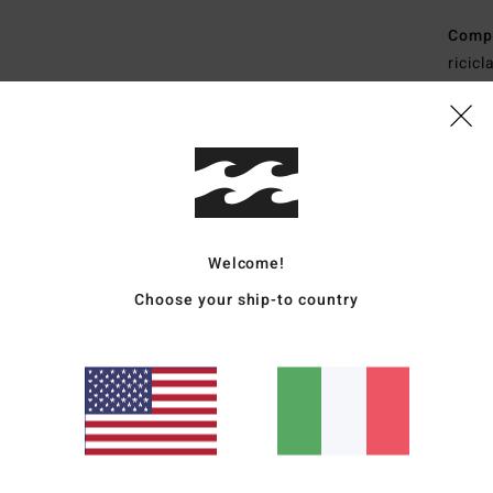
Comp
ricic
Sped
Welcome!
Choose your ship-to country
Punteggio medio
3.3
/5
basato su
3 recensioni verificate
dal febbraio 2026
Il 67% dei nostri clienti consiglia questo prodotto