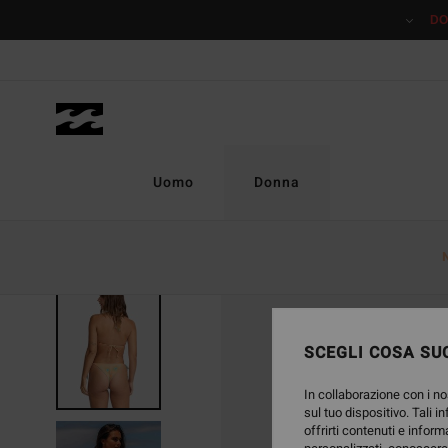
Salta
DO
alle
informazioni
sul
prodotto
Uomo
Donna
SCEGLI COSA SUC
In collaborazione con i no
sul tuo dispositivo. Tali i
offrirti contenuti e inform