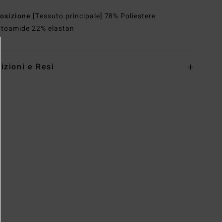
osizione
[Tessuto principale] 78% Poliestere
latoamide 22% elastan
izioni e Resi