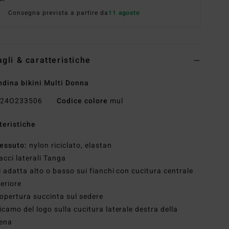
Consegna prevista a partire da
11 agosto
agli & caratteristiche
dina bikini Multi Donna
24O233506
Codice colore
mul
teristiche
essuto:
nylon riciclato, elastan
acci laterali Tanga
i adatta alto o basso sui fianchi con cucitura centrale
eriore
opertura succinta sul sedere
icamo del logo sulla cucitura laterale destra della
iena