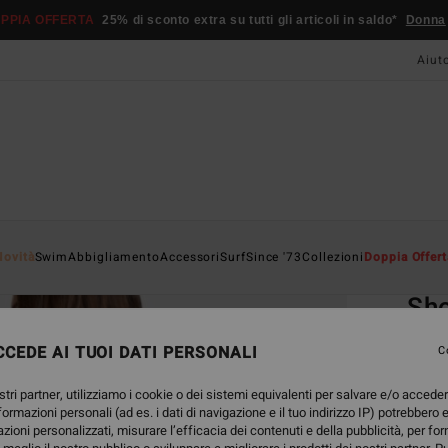
PPIA OFFERTA
25% di sconto extra su tutti gli articoli in saldo*
Donna
Aiut
Home
Novità
Swim
Abbigliamento
Accessori
Surf
Since '73
Collezioni
Doppia Offert
EC
Sh
Mutan
CEDE AI TUOI DATI PERSONALI
C
3.3
stri partner, utilizziamo i cookie o dei sistemi equivalenti per salvare e/o accede
ECO-B
nformazioni personali (ad es. i dati di navigazione e il tuo indirizzo IP) potrebbero e
45,95
azioni personalizzati, misurare l’efficacia dei contenuti e della pubblicità, per fo