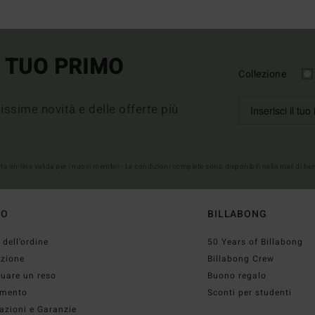
L TUO PRIMO
Collezione
imissime novità e delle offerte più
erta on-line valida per i nuovi membri - Le condizioni complete sono disponibili nella mail di b
TO
BILLABONG
 dell’ordine
50 Years of Billabong
izione
Billabong Crew
tuare un reso
Buono regalo
mento
Sconti per studenti
azioni e Garanzie