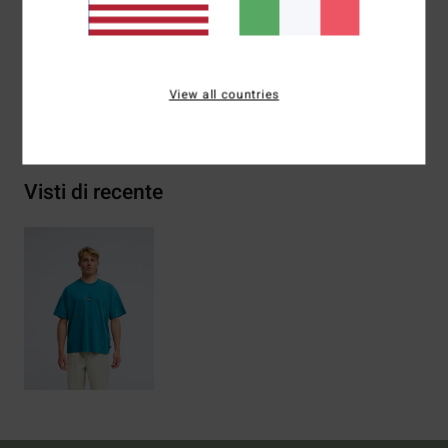
Composizione
[Tessuto principale] 70% cotone, 30%
cotone riciclato
View all countries
Spedizioni e Resi
Visti di recente