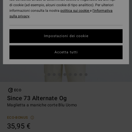
di cookie (ad esempio, alcuni cookie di tipo analitico). Per ulteriori
informazioni consulta la nostra
politica sui cookie
e
l'informativa
sulla privacy
.
Impostazioni dei cookie
Accetta tutti
ECO
Since 73 Alternate Og
Maglietta a maniche corte Blu Uomo
ECO-BONUS
35,95 €