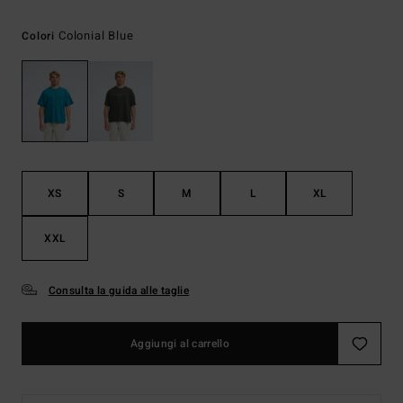
Colonial Blue
Colori
XS
S
M
L
XL
XXL
Consulta la guida alle taglie
Aggiungi al carrello