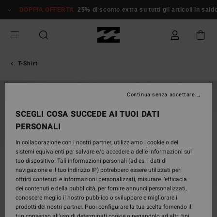
Salta
DOPPIA OFFERTA
25% di sconto extra su tutti gli articoli in saldo*
alle
informazioni
sul
prodotto
T-Shirt
NUOVO PRODOTTO
Continua senza accettare
SCEGLI COSA SUCCEDE AI TUOI DATI
PERSONALI
In collaborazione con i nostri partner, utilizziamo i cookie o dei
sistemi equivalenti per salvare e/o accedere a delle informazioni sul
tuo dispositivo. Tali informazioni personali (ad es. i dati di
navigazione e il tuo indirizzo IP) potrebbero essere utilizzati per:
offrirti contenuti e informazioni personalizzati, misurare l’efficacia
dei contenuti e della pubblicità, per fornire annunci personalizzati,
conoscere meglio il nostro pubblico o sviluppare e migliorare i
prodotti dei nostri partner. Puoi configurare la tua scelta fornendo il
tuo consenso all’uso di determinati cookie o negandolo ad altri tipi