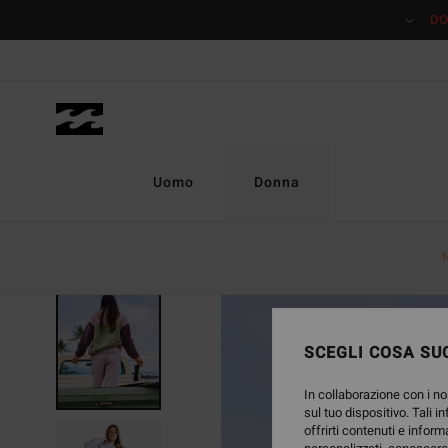
Salta
DO
alle
informazioni
sul
prodotto
Uomo
Donna
SCEGLI COSA SUC
In collaborazione con i no
sul tuo dispositivo. Tali i
offrirti contenuti e inform