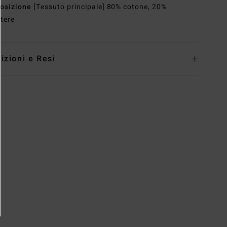
osizione
[Tessuto principale] 80% cotone, 20%
stere
izioni e Resi