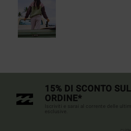
15% DI SCONTO SU
ORDINE*
Iscriviti e sarai al corrente delle ult
esclusive.
(*) Off