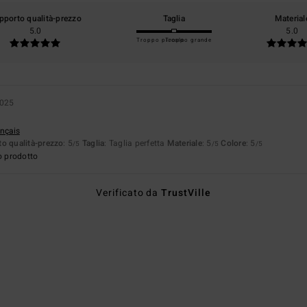
pporto qualità-prezzo
Taglia
Material
5.0
5.0
Troppo piccolo
Troppo grande
2025
ançais
o qualità-prezzo
: 5
Taglia
: Taglia perfetta
Materiale
: 5
Colore
: 5
/5
/5
/5
o prodotto
Verificato da
TrustVille