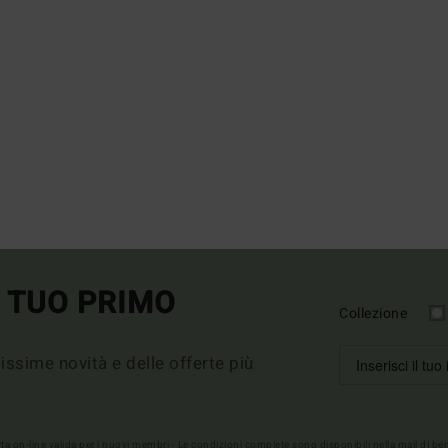
L TUO PRIMO
Collezione
imissime novità e delle offerte più
erta on-line valida per i nuovi membri - Le condizioni complete sono disponibili nella mail di b