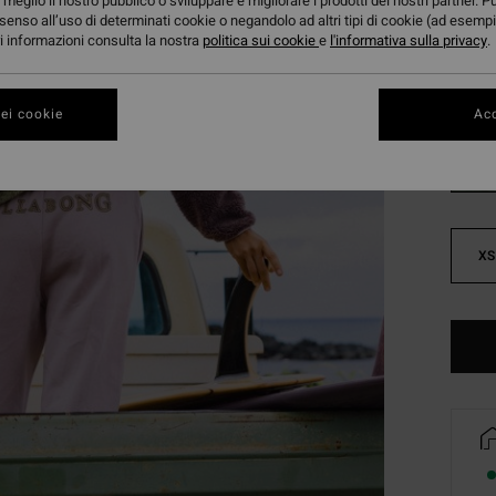
meglio il nostro pubblico o sviluppare e migliorare i prodotti dei nostri partner. P
DOPPI
senso all’uso di determinati cookie o negandolo ad altri tipi di cookie (ad esempi
ori informazioni consulta la nostra
politica sui cookie
e
l'informativa sulla privacy
.
Color
ei cookie
Acc
XS