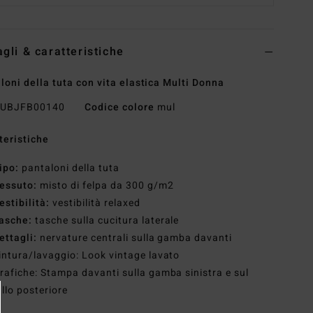
agli & caratteristiche
loni della tuta con vita elastica Multi Donna
UBJFB00140
Codice colore
mul
teristiche
ipo:
pantaloni della tuta
essuto:
misto di felpa da 300 g/m2
estibilità:
vestibilità relaxed
asche:
tasche sulla cucitura laterale
ettagli:
nervature centrali sulla gamba davanti
intura/lavaggio: Look vintage lavato
rafiche: Stampa davanti sulla gamba sinistra e sul
llo posteriore