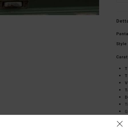
Dett
Panta
Style
Carat
T
T
V
T
D
T
G
cava