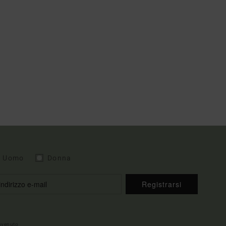
Uomo
Donna
Registrarsi
envenuto