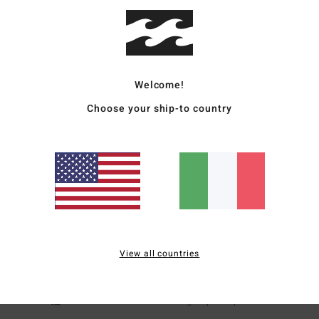
Comp
polie
Sped
Welcome!
Choose your ship-to country
Punteggio medio
5.0
/5
View all countries
basato su
1 recensioni verificate
dal ottobre 2025
Il 100% dei nostri clienti consiglia questo prodotto