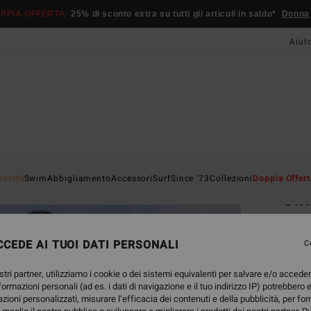
PPIA OFFERTA
25% di sconto extra su tutti gli articoli in saldo*
Donna
Aiut
Home
Novità
Swim
Abbigliamento
Accessori
Surf
Since '73
Collezioni
Doppia Offert
Sin
Pantal
CEDE AI TUOI DATI PERSONALI
5.0
C
65,95
stri partner, utilizziamo i cookie o dei sistemi equivalenti per salvare e/o accede
24,
nformazioni personali (ad es. i dati di navigazione e il tuo indirizzo IP) potrebbero e
azioni personalizzati, misurare l’efficacia dei contenuti e della pubblicità, per fo
OFFER