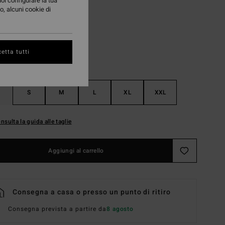
uoi configurare la tua
o, alcuni cookie di
Raven
i
etta tutti
S
M
L
XL
XXL
nsulta la guida alle taglie
Aggiungi al carrello
Consegna a casa o presso un punto di ritiro
Consegna prevista a partire da
8 agosto