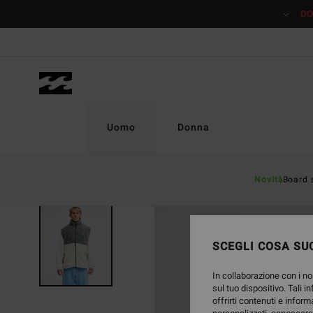
Salta
DO
alle
informazioni
sul
prodotto
Uomo
Donna
Novità
Board 
NUOVO PRODOTTO
SCEGLI COSA SUC
In collaborazione con i no
sul tuo dispositivo. Tali i
offrirti contenuti e inform