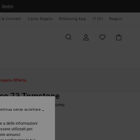
Uomo
o & Contatti
Carta Regalo
Billabong App
IT (€)
Negozi
Uomo
Abbigliamento
Pile
Doppia Offerta
O
nce 73 Tomstone
 con mezza cerniera Nero Uomo
ontinua senza accettare
ONUS
re a delle informazioni
95 €
ssere utilizzati per:
rnire annunci