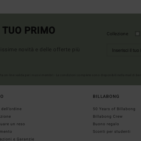
L TUO PRIMO
Collezione
imissime novità e delle offerte più
erta on-line valida per i nuovi membri - Le condizioni complete sono disponibili nella mail di b
TO
BILLABONG
 dell’ordine
50 Years of Billabong
izione
Billabong Crew
tuare un reso
Buono regalo
mento
Sconti per studenti
azioni e Garanzie