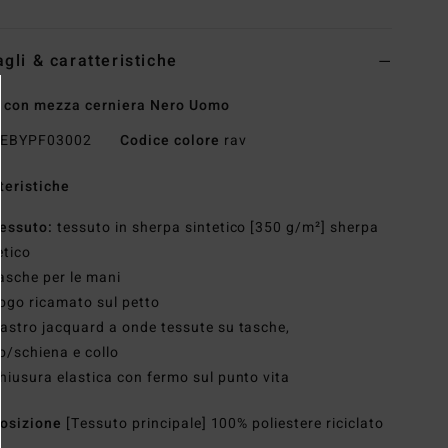
agli & caratteristiche
 con mezza cerniera Nero Uomo
EBYPF03002
Codice colore
rav
teristiche
essuto:
tessuto in sherpa sintetico [350 g/m²] sherpa
etico
asche per le mani
ogo ricamato sul petto
astro jacquard a onde tessute su tasche,
o/schiena e collo
hiusura elastica con fermo sul punto vita
osizione
[Tessuto principale] 100% poliestere riciclato