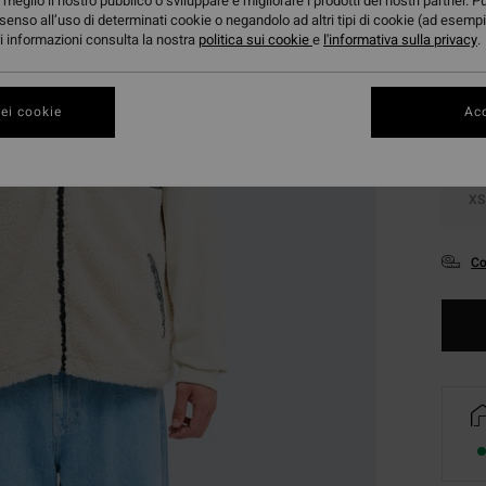
meglio il nostro pubblico o sviluppare e migliorare i prodotti dei nostri partner. P
senso all’uso di determinati cookie o negandolo ad altri tipi di cookie (ad esempi
Color
ori informazioni consulta la nostra
politica sui cookie
e
l'informativa sulla privacy
.
ei cookie
Acc
XS
Co