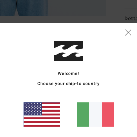
Dett
Felpa
Style
Carat
T
Welcome!
sint
Choose your ship-to country
T
L
N
pett
C
Comp