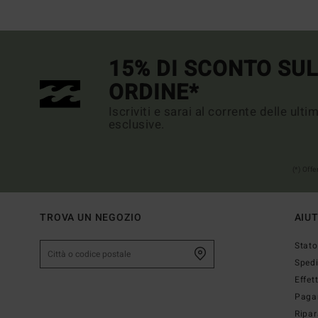
15% DI SCONTO SU
ORDINE*
Iscriviti e sarai al corrente delle ult
esclusive.
(*) Off
TROVA UN NEGOZIO
AIU
Stato
Sped
Effet
Paga
Ripar