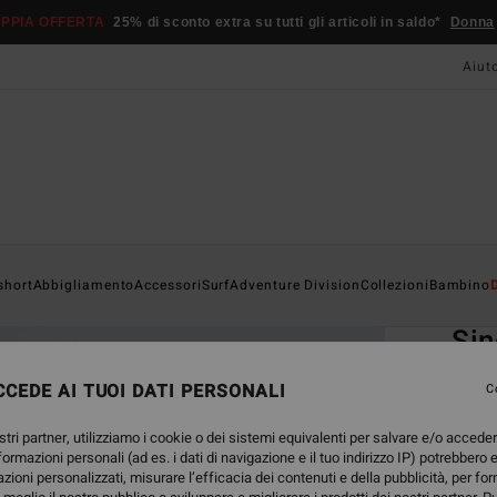
PPIA OFFERTA
25% di sconto extra su tutti gli articoli in saldo*
Donna
Aiut
Home
short
Abbigliamento
Accessori
Surf
Adventure Division
Collezioni
Bambino
EC
Si
Felpa
CEDE AI TUOI DATI PERSONALI
C
ECO-B
stri partner, utilizziamo i cookie o dei sistemi equivalenti per salvare e/o accede
79,
nformazioni personali (ad es. i dati di navigazione e il tuo indirizzo IP) potrebbero e
azioni personalizzati, misurare l’efficacia dei contenuti e della pubblicità, per fo