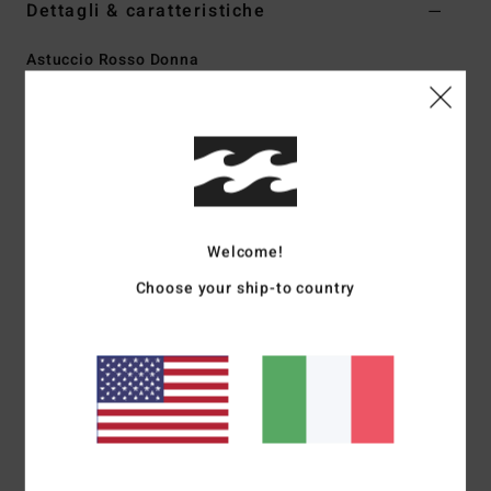
Dettagli & caratteristiche
Astuccio Rosso Donna
Style
EBJAA00136
Codice colore
rqz0
Caratteristiche
Tessuto:
velluto a coste colorblock
Dimensioni:
16 cm a x 27 cm l
Chiusura superiore con zip in nylon
Welcome!
Tasca frontale con zip
Choose your ship-to country
Patch Logo sul dettaglio
Composizione
[Tessuto principale] 100% poliestere
Spedizioni e Resi