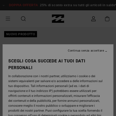
Salta
DOPPIA OFFERTA
25% di sconto extra su tutti gli articoli in saldo*
alle
informazioni
sul
prodotto
NUOVO PRODOTTO
Continua senza accettare
SCEGLI COSA SUCCEDE AI TUOI DATI
PERSONALI
In collaborazione con i nostri partner, utilizziamo i cookie o dei
sistemi equivalenti per salvare e/o accedere a delle informazioni sul
tuo dispositivo. Tali informazioni personali (ad es. i dati di
navigazione e il tuo indirizzo IP) potrebbero essere utilizzati per:
offrirti contenuti e informazioni personalizzati, misurare l’efficacia
dei contenuti e della pubblicità, per fornire annunci personalizzati,
conoscere meglio il nostro pubblico o sviluppare e migliorare i
prodotti dei nostri partner. Puoi configurare la tua scelta fornendo il
tuo consenso all’uso di determinati cookie o negandolo ad altri tipi