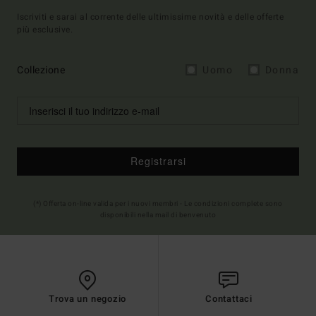
Iscriviti e sarai al corrente delle ultimissime novità e delle offerte
più esclusive.
Collezione
Uomo
Donna
Registrarsi
(*) Offerta on-line valida per i nuovi membri - Le condizioni complete sono
disponibili nella mail di benvenuto
Trova un negozio
Contattaci