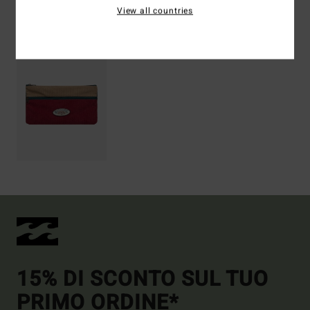
View all countries
Visti di recente
15% DI SCONTO SUL TUO
PRIMO ORDINE*