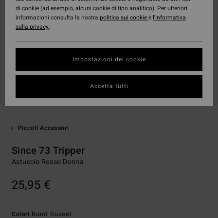
di cookie (ad esempio, alcuni cookie di tipo analitico). Per ulteriori
informazioni consulta la nostra
politica sui cookie
e
l'informativa
sulla privacy
.
Impostazioni dei cookie
Accetta tutti
Piccoli Accessori
Since 73 Tripper
Astuccio Rosso Donna
25,95 €
Burnt Russet
Colori