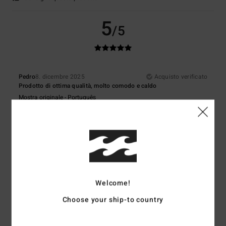
5
/5
Pedro
8. dicembre 2025
Acquisto verificato
Prodotto di ottima qualità, molto comodo e caldo
Mostra originale - Português
Comfort
: 5
Rapporto qualità-prezzo
: 4
Materiale
: 5
Colore
: 4
/5
/5
/5
/5
Consiglio questo prodotto
5
/5
Welcome!
MELISSA
8. dicembre 2025
Acquisto verificato
Choose your ship-to country
È un regalo di Natale, ma la giacca è foderata, piuttosto calda e comoda!
Mostra originale - Français
Comfort
: 5
Rapporto qualità-prezzo
: 5
Taglia
: Taglia perfetta
/5
/5