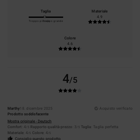
Taglia
Materiale
4.9
Troppo piccolo
Troppo grande
Colore
4.6
4
/5
Marthy
18. dicembre 2025
Acquisto verificato
Prodotto soddisfacente
Mostra originale - Deutsch
Comfort
: 4
Rapporto qualità-prezzo
: 3
Taglia
: Taglia perfetta
/5
/5
Materiale
: 4
Colore
: 4
/5
/5
Consiglio questo prodotto