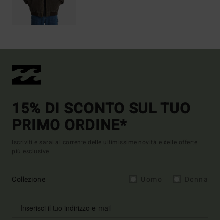
15% DI SCONTO SUL TUO
PRIMO ORDINE*
Iscriviti e sarai al corrente delle ultimissime novità e delle offerte
più esclusive.
Collezione
Uomo
Donna