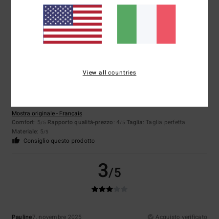
Materiale
: 5
Colore
: 5
/5
/5
Consiglio questo prodotto
5
/5
View all countries
Martin
22. novembre 2025
Acquisto verificato
Sì, non male.
Mostra originale - Français
Comfort
: 5
Rapporto qualità-prezzo
: 4
Taglia
: Taglia perfetta
/5
/5
Materiale
: 5
/5
Consiglio questo prodotto
3
/5
Pauline
7. novembre 2025
Acquisto verificato