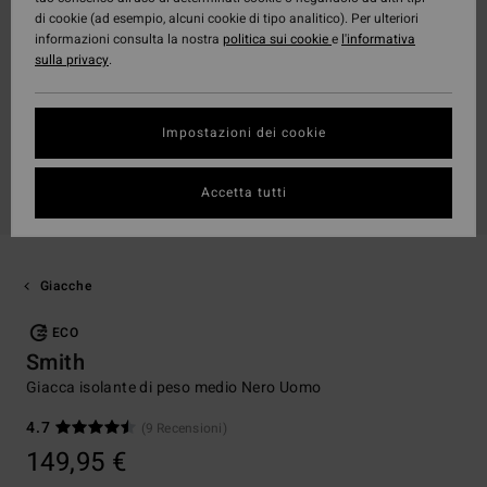
di cookie (ad esempio, alcuni cookie di tipo analitico). Per ulteriori
informazioni consulta la nostra
politica sui cookie
e
l'informativa
sulla privacy
.
Impostazioni dei cookie
Accetta tutti
Giacche
ECO
Smith
Giacca isolante di peso medio Nero Uomo
4.7
(9 Recensioni)
149,95 €