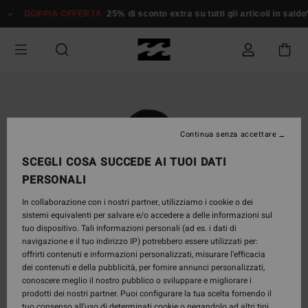
Salta
DOPPIA OFFERTA
25% di sconto extra su tutti gli articoli in sald
alle
informazioni
sul
prodotto
Continua senza accettare
SCEGLI COSA SUCCEDE AI TUOI DATI
PERSONALI
In collaborazione con i nostri partner, utilizziamo i cookie o dei
sistemi equivalenti per salvare e/o accedere a delle informazioni sul
tuo dispositivo. Tali informazioni personali (ad es. i dati di
navigazione e il tuo indirizzo IP) potrebbero essere utilizzati per:
offrirti contenuti e informazioni personalizzati, misurare l’efficacia
dei contenuti e della pubblicità, per fornire annunci personalizzati,
conoscere meglio il nostro pubblico o sviluppare e migliorare i
prodotti dei nostri partner. Puoi configurare la tua scelta fornendo il
tuo consenso all’uso di determinati cookie o negandolo ad altri tipi