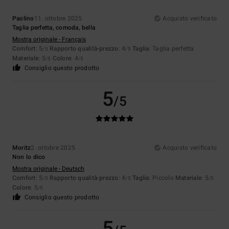
Paolino
11. ottobre 2025
Acquisto verificato
Taglia perfetta, comoda, bella
Mostra originale - Français
Comfort
: 5
Rapporto qualità-prezzo
: 4
Taglia
: Taglia perfetta
/5
/5
Materiale
: 5
Colore
: 4
/5
/5
Consiglio questo prodotto
5
/5
Moritz
2. ottobre 2025
Acquisto verificato
Non lo dico
Mostra originale - Deutsch
Comfort
: 5
Rapporto qualità-prezzo
: 4
Taglia
: Piccolo
Materiale
: 5
/5
/5
/5
Colore
: 5
/5
Consiglio questo prodotto
5