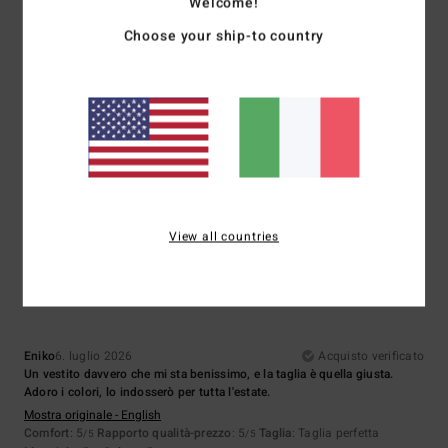
Welcome!
Choose your ship-to country
Taglia
Materiale
5.0
Troppo piccolo
Troppo grande
Colore
5.0
View all countries
5
/5
Eniko
6. luglio 2026
Acquisto verificato
Un vestito davvero che mi sta benissimo, e la taglia è quella giusta.
Adoro i colori, lo indosserò per tutta l'estate.
Mostra originale - English
Comfort
: 5
Rapporto qualità-prezzo
: 5
Taglia
: Taglia perfetta
/5
/5