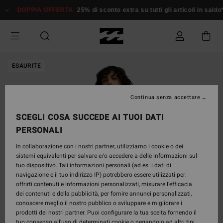
Salta
DOPPIA OFFERTA
25% di sconto extra su tutti gli articoli in saldo*
alle
informazioni
sul
prodotto
ESAURITE
Continua senza accettare
SCEGLI COSA SUCCEDE AI TUOI DATI
PERSONALI
In collaborazione con i nostri partner, utilizziamo i cookie o dei
sistemi equivalenti per salvare e/o accedere a delle informazioni sul
tuo dispositivo. Tali informazioni personali (ad es. i dati di
navigazione e il tuo indirizzo IP) potrebbero essere utilizzati per:
offrirti contenuti e informazioni personalizzati, misurare l’efficacia
dei contenuti e della pubblicità, per fornire annunci personalizzati,
conoscere meglio il nostro pubblico o sviluppare e migliorare i
prodotti dei nostri partner. Puoi configurare la tua scelta fornendo il
tuo consenso all’uso di determinati cookie o negandolo ad altri tipi