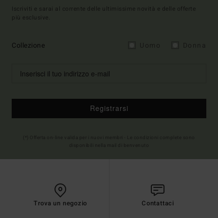
Iscriviti e sarai al corrente delle ultimissime novità e delle offerte
più esclusive.
Collezione
Uomo
Donna
Registrarsi
(*) Offerta on-line valida per i nuovi membri - Le condizioni complete sono
disponibili nella mail di benvenuto
Trova un negozio
Contattaci