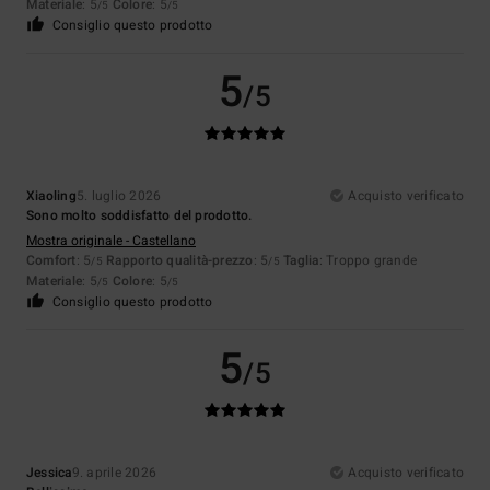
Materiale
: 5
Colore
: 5
/5
/5
Consiglio questo prodotto
5
/5
Xiaoling
5. luglio 2026
Acquisto verificato
Sono molto soddisfatto del prodotto.
Mostra originale - Castellano
Comfort
: 5
Rapporto qualità-prezzo
: 5
Taglia
: Troppo grande
/5
/5
Materiale
: 5
Colore
: 5
/5
/5
Consiglio questo prodotto
5
/5
Jessica
9. aprile 2026
Acquisto verificato