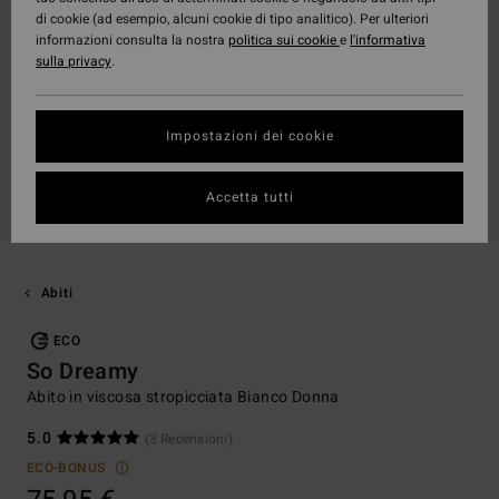
di cookie (ad esempio, alcuni cookie di tipo analitico). Per ulteriori
informazioni consulta la nostra
politica sui cookie
e
l'informativa
sulla privacy
.
Impostazioni dei cookie
Accetta tutti
Abiti
ECO
So Dreamy
Abito in viscosa stropicciata Bianco Donna
5.0
(3 Recensioni)
ECO-BONUS