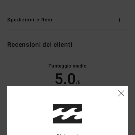
Spedizioni e Resi
Recensioni dei clienti
Punteggio medio
5.0
/5
basato su
3 recensioni verificate
dal aprile 2026
Il 100% dei nostri clienti consiglia questo prodotto
Comfort
Rapporto qualità-prezzo
5.0
5.0