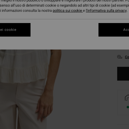
meglio il nostro pubblico o sviluppare e migliorare i prodotti dei nostri partner. P
senso all’uso di determinati cookie o negandolo ad altri tipi di cookie (ad esempi
ori informazioni consulta la nostra
politica sui cookie
e
l'informativa sulla privacy
.
ei cookie
Acc
XS
Co