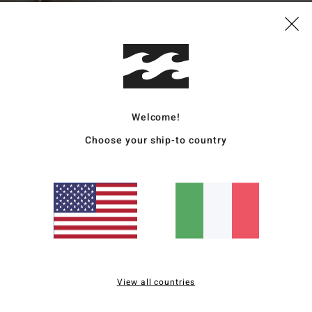
Dett
Top s
Style
Carat
Welcome!
T
Choose your ship-to country
V
S
Comp
Sped
View all countries