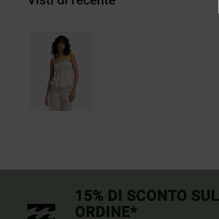
Visti di recente
15% DI SCONTO SU
ORDINE*