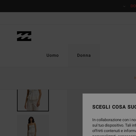
Salta
DO
alle
informazioni
sul
prodotto
Uomo
Donna
SCEGLI COSA SUC
In collaborazione con i no
sul tuo dispositivo. Tali i
offrirti contenuti e inform