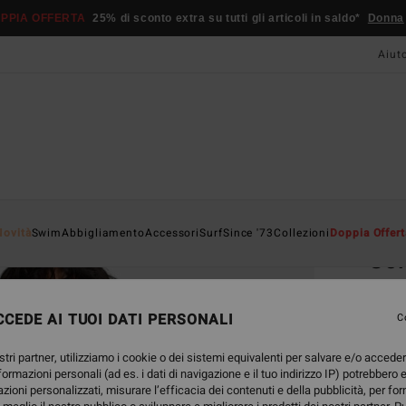
PPIA OFFERTA
25% di sconto extra su tutti gli articoli in saldo*
Donna
Aiut
Home
Novità
Swim
Abbigliamento
Accessori
Surf
Since '73
Collezioni
Doppia Offert
Sol
Top s
CEDE AI TUOI DATI PERSONALI
C
49,
stri partner, utilizziamo i cookie o dei sistemi equivalenti per salvare e/o accede
nformazioni personali (ad es. i dati di navigazione e il tuo indirizzo IP) potrebbero e
Color
azioni personalizzati, misurare l’efficacia dei contenuti e della pubblicità, per fo