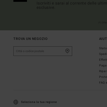
Iscriviti e sarai al corrente delle ult
esclusive.
(*) Off
TROVA UN NEGOZIO
AIU
Stato
Sped
Effet
Paga
Ripar
Prote
FAQ e
Seleziona la tua regione