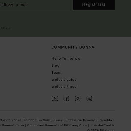
Registrarsi
envenuto
COMMUNITY DONNA
Hello Tomorrow
Blog
Team
Wetsuit guida
Wetsuit Finder
tazioni cookie |
Informativa Sulla Privacy |
Condizioni Generali di Vendita |
i Generali d’uso |
Condizioni Generali del Billabong Crew |
Uso dei Cookie
© 2026 Billabong