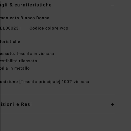
agli & caratteristiche
manicato Bianco Donna
BL000231
Codice colore
wcp
teristiche
essuto:
tessuto in viscosa
estibilità rilassata
pilla in metallo
osizione
[Tessuto principale] 100% viscosa
izioni e Resi