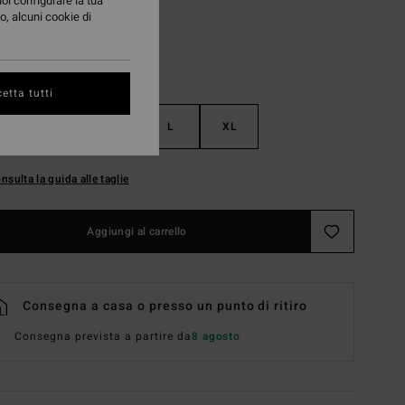
uoi configurare la tua
o, alcuni cookie di
etta tutti
S
M
L
XL
nsulta la guida alle taglie
Aggiungi al carrello
Consegna a casa o presso un punto di ritiro
Consegna prevista a partire da
8 agosto