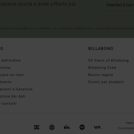
imissime novità e delle offerte più
erta on-line valida per i nuovi membri - Le condizioni complete sono disponibili nella mail di b
TO
BILLABONG
 dell’ordine
50 Years of Billabong
izione
Billabong Crew
tuare un reso
Buono regalo
mento
Sconti per studenti
azioni e Garanzie
zione dei dati
 contatti
Impos
Condizion