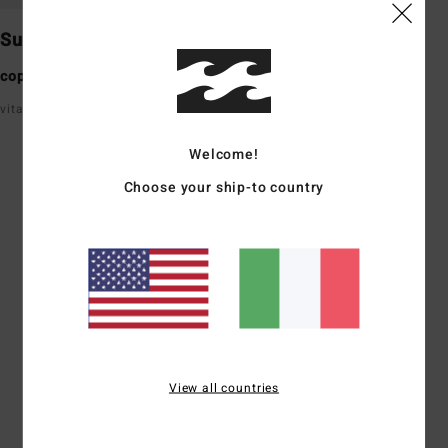
Surf Short
copertura massima
vita molto alta, sopra l’ombelico
Welcome!
Recensioni dei clienti
Choose your ship-to country
Punteggio medio
4.7
/5
basato su
9 recensioni verificate
dal gennaio 2026
View all countries
Il 78% dei nostri clienti consiglia questo prodotto