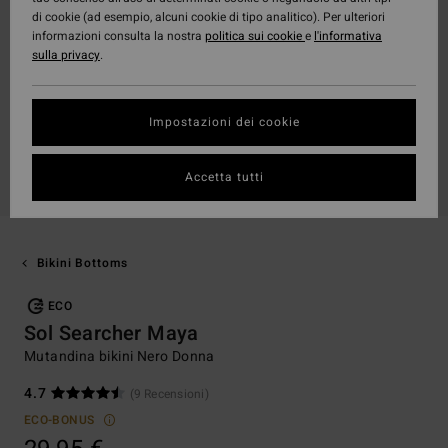
di cookie (ad esempio, alcuni cookie di tipo analitico). Per ulteriori
informazioni consulta la nostra
politica sui cookie
e
l'informativa
sulla privacy
.
Impostazioni dei cookie
Accetta tutti
Bikini Bottoms
ECO
Sol Searcher Maya
Mutandina bikini Nero Donna
4.7
(9 Recensioni)
ECO-BONUS