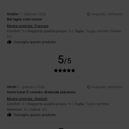
Amélie
11. febbraio 2026
Acquisto verificato
Bel taglio e bel colore!
Mostra originale - Français
Comfort
: 5
Rapporto qualità-prezzo
: 5
Taglia
: Taglia perfetta
Colore
:
/5
/5
5
/5
Consiglio questo prodotto
5
/5
Ulrich
21. gennaio 2026
Acquisto verificato
Veste bene! È comodo. Materiale piacevole.
Mostra originale - Deutsch
Comfort
: 5
Rapporto qualità-prezzo
: 5
Taglia
: Taglia perfetta
/5
/5
Materiale
: 5
Colore
: 5
/5
/5
Consiglio questo prodotto