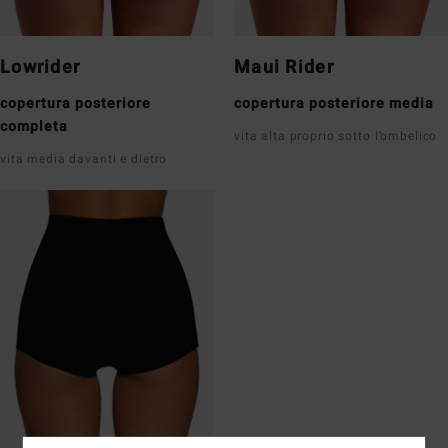
Lowrider
Maui Rider
copertura posteriore
copertura posteriore media
completa
vita alta proprio sotto l’ombelico
vita media davanti e dietro