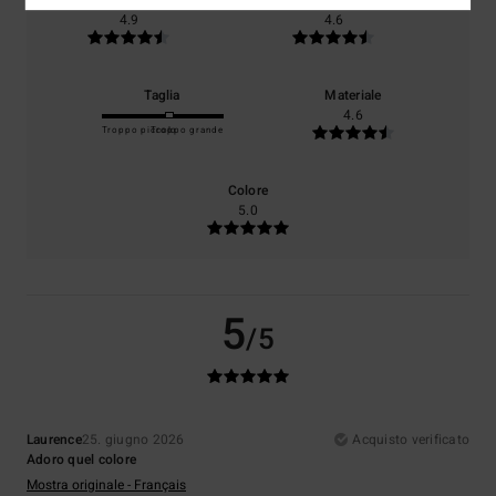
Comfort
Rapporto qualità-prezzo
4.9
4.6
Taglia
Materiale
4.6
Troppo piccolo
Troppo grande
Colore
5.0
5
/5
Laurence
25. giugno 2026
Acquisto verificato
Adoro quel colore
Mostra originale - Français