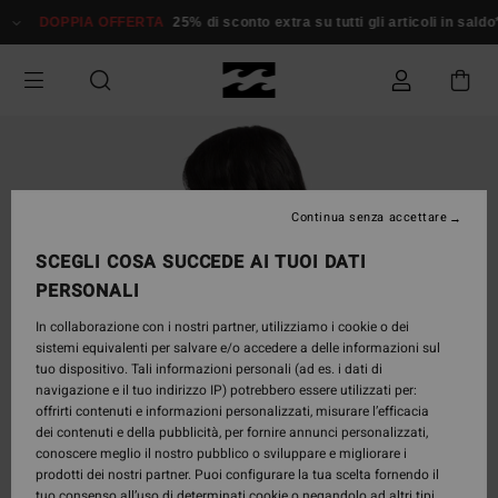
Salta
DOPPIA OFFERTA
25% di sconto extra su tutti gli articoli in saldo*
Don
alle
informazioni
sul
prodotto
Continua senza accettare
SCEGLI COSA SUCCEDE AI TUOI DATI
PERSONALI
In collaborazione con i nostri partner, utilizziamo i cookie o dei
sistemi equivalenti per salvare e/o accedere a delle informazioni sul
tuo dispositivo. Tali informazioni personali (ad es. i dati di
navigazione e il tuo indirizzo IP) potrebbero essere utilizzati per:
offrirti contenuti e informazioni personalizzati, misurare l’efficacia
dei contenuti e della pubblicità, per fornire annunci personalizzati,
conoscere meglio il nostro pubblico o sviluppare e migliorare i
prodotti dei nostri partner. Puoi configurare la tua scelta fornendo il
tuo consenso all’uso di determinati cookie o negandolo ad altri tipi