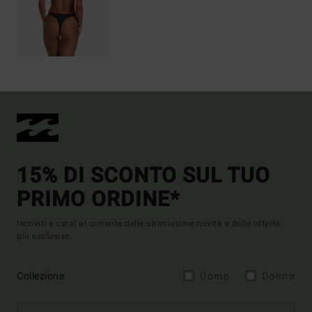
15% DI SCONTO SUL TUO
PRIMO ORDINE*
Iscriviti e sarai al corrente delle ultimissime novità e delle offerte
più esclusive.
Collezione
Uomo
Donna