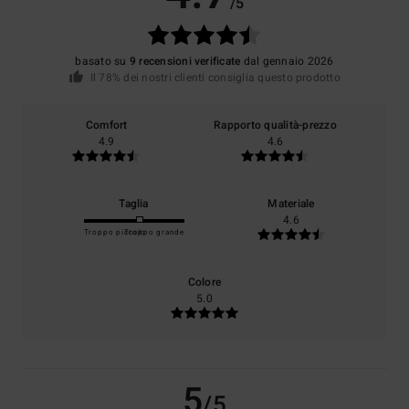
/5
basato su
9 recensioni verificate
dal gennaio 2026
Il 78% dei nostri clienti consiglia questo prodotto
Comfort
Rapporto qualità-prezzo
4.9
4.6
Taglia
Materiale
4.6
Troppo piccolo
Troppo grande
Colore
5.0
5
/5