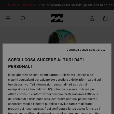
Salta
DOPPIA OFFERTA
25% di sconto extra su tutti gli articoli in sald
alle
informazioni
sul
prodotto
Continua senza accettare
SCEGLI COSA SUCCEDE AI TUOI DATI
PERSONALI
In collaborazione con i nostri partner, utilizziamo i cookie o dei
sistemi equivalenti per salvare e/o accedere a delle informazioni sul
tuo dispositivo. Tali informazioni personali (ad es. i dati di
navigazione e il tuo indirizzo IP) potrebbero essere utilizzati per:
offrirti contenuti e informazioni personalizzati, misurare l’efficacia
dei contenuti e della pubblicità, per fornire annunci personalizzati,
conoscere meglio il nostro pubblico o sviluppare e migliorare i
prodotti dei nostri partner. Puoi configurare la tua scelta fornendo il
tuo consenso all’uso di determinati cookie o negandolo ad altri tipi