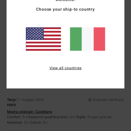
3
Choose your ship-to country
/5
Ida
21. giugno 2026
Acquisto verificato
Va bene
Mostra originale - English
5
View all countries
/5
Tanja
17. maggio 2026
Acquisto verificato
Hhhh
Mostra originale - Castellano
Comfort
: 5
Rapporto qualità-prezzo
: 5
Taglia
: Troppo grande
/5
/5
Materiale
: 5
Colore
: 5
/5
/5