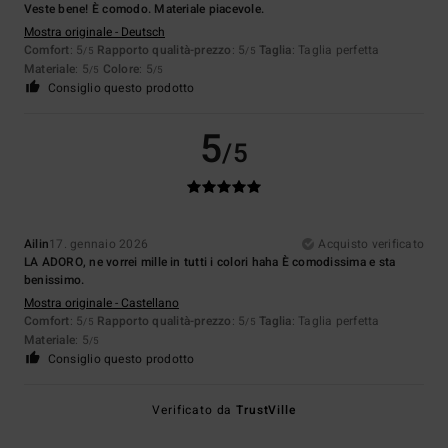
Veste bene! È comodo. Materiale piacevole.
Mostra originale - Deutsch
Comfort
: 5
Rapporto qualità-prezzo
: 5
Taglia
: Taglia perfetta
/5
/5
Materiale
: 5
Colore
: 5
/5
/5
Consiglio questo prodotto
5
/5
Ailin
17. gennaio 2026
Acquisto verificato
LA ADORO, ne vorrei mille in tutti i colori haha È comodissima e sta
benissimo.
Mostra originale - Castellano
Comfort
: 5
Rapporto qualità-prezzo
: 5
Taglia
: Taglia perfetta
/5
/5
Materiale
: 5
/5
Consiglio questo prodotto
Verificato da
TrustVille