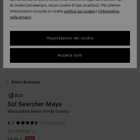
di cookie (ad esempio, alcuni cookie di tipo analitico). Per ulteriori
informazioni consulta la nostra
politica sui cookie
e
l'informativa
sulla privacy
.
Impostazioni dei cookie
Accetta tutti
Bikini Bottoms
ECO
Sol Searcher Maya
Mutandina bikini Verde Donna
4.7
(9 Recensioni)
ECO-BONUS
29,95 €
30%