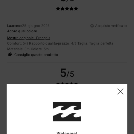
Laurence
25. giugno 2026
Acquisto verificato
Adoro quel colore
Mostra originale - Français
Comfort
: 5
Rapporto qualità-prezzo
: 4
Taglia
: Taglia perfetta
/5
/5
Materiale
: 3
Colore
: 5
/5
/5
Consiglio questo prodotto
5
/5
Marie
25. giugno 2026
Acquisto verificato
Veste alla perfezione, comodo
Mostra originale - Français
Comfort
: 5
Rapporto qualità-prezzo
: 5
Taglia
: Taglia perfetta
/5
/5
Materiale
: 5
Colore
: 5
/5
/5
Consiglio questo prodotto
Welcome!