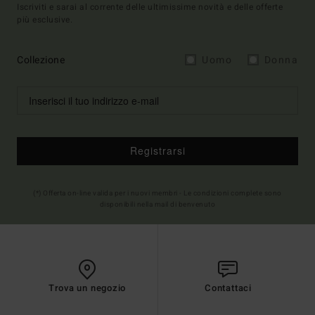
Iscriviti e sarai al corrente delle ultimissime novità e delle offerte
più esclusive.
Collezione
Uomo
Donna
Registrarsi
(*) Offerta on-line valida per i nuovi membri - Le condizioni complete sono
disponibili nella mail di benvenuto
Trova un negozio
Contattaci