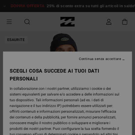
Salta
DOPPIA OFFERTA
25% di sconto extra su tutti gli articoli in sald
alle
informazioni
sul
prodotto
ESAURITE
Continua senza accettare
SCEGLI COSA SUCCEDE AI TUOI DATI
PERSONALI
In collaborazione con i nostri partner, utilizziamo i cookie o dei
sistemi equivalenti per salvare e/o accedere a delle informazioni sul
tuo dispositivo. Tali informazioni personali (ad es. i dati di
navigazione e il tuo indirizzo IP) potrebbero essere utilizzati per:
offrirti contenuti e informazioni personalizzati, misurare l’efficacia
dei contenuti e della pubblicità, per fornire annunci personalizzati,
conoscere meglio il nostro pubblico o sviluppare e migliorare i
prodotti dei nostri partner. Puoi configurare la tua scelta fornendo il
tuo consenso all’uso di determinati cookie o negandolo ad altri tipi