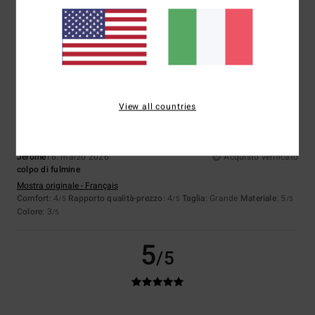
4.0
4
/5
View all countries
Jerome
16. marzo 2026
Acquisto verificato
colpo di fulmine
Mostra originale - Français
Comfort
: 4
Rapporto qualità-prezzo
: 4
Taglia
: Grande
Materiale
: 5
/5
/5
/5
Colore
: 3
/5
5
/5