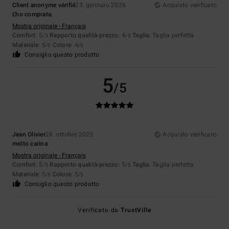
Client anonyme vérifié
23. gennaio 2026
Acquisto verificato
L'ho comprata.
Mostra originale - Français
Comfort
: 5
Rapporto qualità-prezzo
: 4
Taglia
: Taglia perfetta
/5
/5
Materiale
: 5
Colore
: 4
/5
/5
Consiglio questo prodotto
5
/5
Jean Olivier
28. ottobre 2025
Acquisto verificato
molto carina
Mostra originale - Français
Comfort
: 5
Rapporto qualità-prezzo
: 5
Taglia
: Taglia perfetta
/5
/5
Materiale
: 5
Colore
: 5
/5
/5
Consiglio questo prodotto
Verificato da
TrustVille