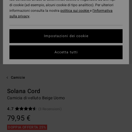
di cookie (ad esempio, alcuni cookie di tipo analitico). Per ulteriori
informazioni consulta la nostra
politica sui cookie
e
l'informativa
sulla privacy
.
Impostazioni dei cookie
Accetta tutti
Camicie
Solana Cord
Camicia di velluto Beige Uomo
4.7
(3 Recensioni)
79,95 €
DOPPIA OFFERTA 25%