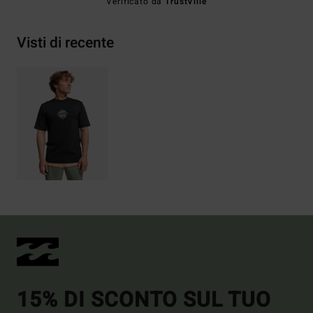
Verificato da
TrustVille
Visti di recente
15% DI SCONTO SUL TUO