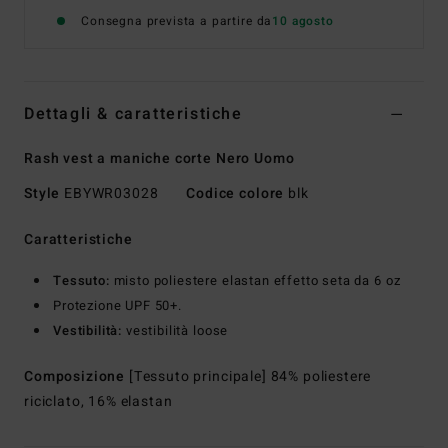
Consegna prevista a partire da
10 agosto
Dettagli & caratteristiche
Rash vest a maniche corte Nero Uomo
Style
EBYWR03028
Codice colore
blk
Caratteristiche
Tessuto:
misto poliestere elastan effetto seta da 6 oz
Protezione UPF 50+.
Vestibilità:
vestibilità loose
Composizione
[Tessuto principale] 84% poliestere
riciclato, 16% elastan