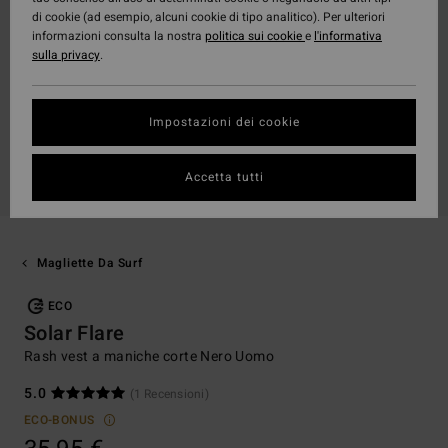
di cookie (ad esempio, alcuni cookie di tipo analitico). Per ulteriori
informazioni consulta la nostra
politica sui cookie
e
l'informativa
sulla privacy
.
Impostazioni dei cookie
Accetta tutti
Magliette Da Surf
ECO
Solar Flare
Rash vest a maniche corte Nero Uomo
5.0
(1 Recensioni)
ECO-BONUS