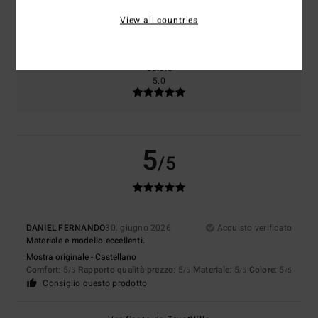
Taglia
Materiale
View all countries
5.0
Troppo piccolo
Troppo grande
Colore
5.0
5
/5
DANIEL FERNANDO
30. giugno 2026
Acquisto verificato
Materiale e modello eccellenti.
Mostra originale - Castellano
Comfort
: 5
Rapporto qualità-prezzo
: 5
Materiale
: 5
Colore
: 5
/5
/5
/5
/5
Consiglio questo prodotto