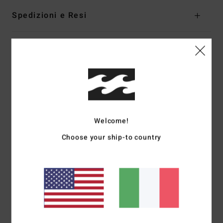
Spedizioni e Resi
Recensioni dei clienti
Punteggio medio
5.0
/5
Welcome!
Choose your ship-to country
basato su
1 recensioni verificate
dal giugno 2026
Il 100% dei nostri clienti consiglia questo prodotto
Comfort
Rapporto qualità-prezzo
5.0
5.0