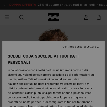
Salta
DOPPIA OFFERTA
25% di sconto extra su tutti gli articoli in saldo*
alle
informazioni
sul
prodotto
Continua senza accettare
SCEGLI COSA SUCCEDE AI TUOI DATI
PERSONALI
In collaborazione con i nostri partner, utilizziamo i cookie o dei
sistemi equivalenti per salvare e/o accedere a delle informazioni sul
tuo dispositivo. Tali informazioni personali (ad es. i dati di
navigazione e il tuo indirizzo IP) potrebbero essere utilizzati per:
offrirti contenuti e informazioni personalizzati, misurare l’efficacia
dei contenuti e della pubblicità, per fornire annunci personalizzati,
conoscere meglio il nostro pubblico o sviluppare e migliorare i
prodotti dei nostri partner. Puoi configurare la tua scelta fornendo il
tuo consenso all’uso di determinati cookie o negandolo ad altri tipi