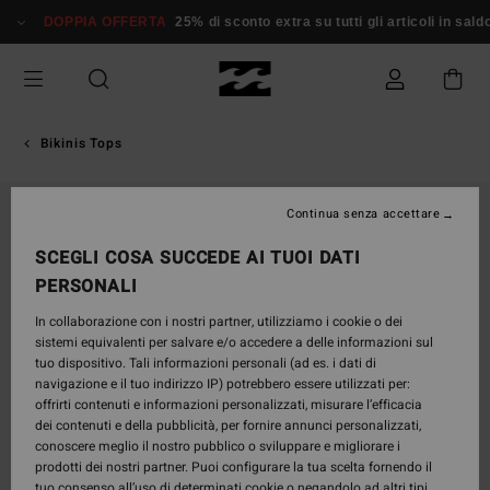
Salta
DOPPIA OFFERTA
25% di sconto extra su tutti gli articoli in saldo*
alle
informazioni
sul
prodotto
Bikinis Tops
Continua senza accettare
SCEGLI COSA SUCCEDE AI TUOI DATI
PERSONALI
In collaborazione con i nostri partner, utilizziamo i cookie o dei
sistemi equivalenti per salvare e/o accedere a delle informazioni sul
tuo dispositivo. Tali informazioni personali (ad es. i dati di
navigazione e il tuo indirizzo IP) potrebbero essere utilizzati per:
offrirti contenuti e informazioni personalizzati, misurare l’efficacia
dei contenuti e della pubblicità, per fornire annunci personalizzati,
conoscere meglio il nostro pubblico o sviluppare e migliorare i
prodotti dei nostri partner. Puoi configurare la tua scelta fornendo il
tuo consenso all’uso di determinati cookie o negandolo ad altri tipi