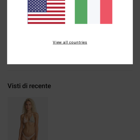
Chiusura:
chiusura con nodo sottile sulla schiena
Logo ricamato
Composizione
[Tessuto principale] 78% nylon riciclato
(poliammide), 22% elastan
View all countries
Spedizioni e Resi
Visti di recente