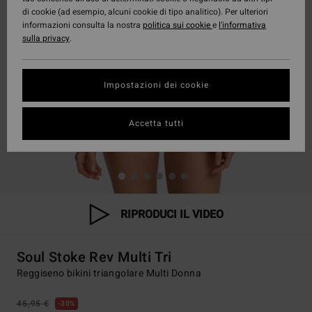
di cookie (ad esempio, alcuni cookie di tipo analitico). Per ulteriori
informazioni consulta la nostra
politica sui cookie
e
l'informativa
sulla privacy
.
Impostazioni dei cookie
Accetta tutti
RIPRODUCI IL VIDEO
Soul Stoke Rev Multi Tri
Reggiseno bikini triangolare Multi Donna
45,95 €
30%