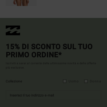
15% DI SCONTO SUL TUO
PRIMO ORDINE*
Iscriviti e sarai al corrente delle ultimissime novità e delle offerte
più esclusive.
Collezione
Uomo
Donna