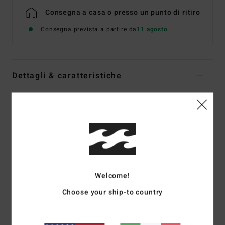
Consegna a casa o presso un punto di ritiro
Consegna prevista a partire da
11 agosto
Dettagli & caratteristiche
Reggiseno bikini triangolare Multi Donna
Style
24O141612
Codice colore
twb1
Caratteristiche
Tessuto riciclato:
tessuto riciclato elasticizzato mano
pesca
Welcome!
Indossabile in 3 modi differenti
Choose your ship-to country
Copertura:
copertura mini
Imbottitura:
Imbottitura rimovibile
Spalline:
spalline multidirezionali convertibili