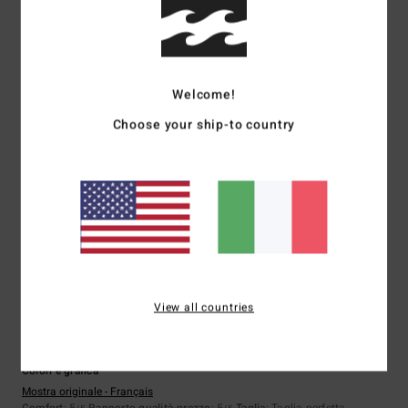
5
/5
Welcome!
Choose your ship-to country
Shaun
23. giugno 2026
Acquisto verificato
… perché mi fai scrivere qualcosa?
Mostra originale - English
Comfort
: 5
Rapporto qualità-prezzo
: 5
Taglia
: Troppo grande
/5
/5
Materiale
: 5
Colore
: 5
/5
/5
Consiglio questo prodotto
5
/5
View all countries
Damien
18. giugno 2026
Acquisto verificato
Colori e grafica
Mostra originale - Français
Comfort
: 5
Rapporto qualità-prezzo
: 5
Taglia
: Taglia perfetta