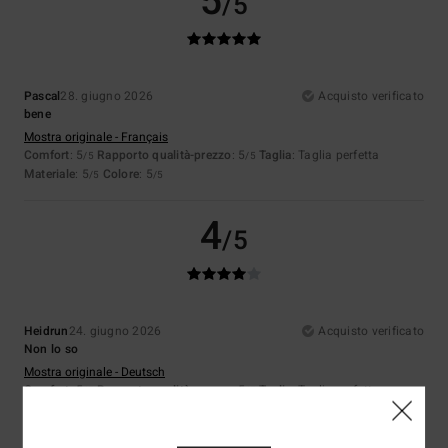
5
/5
Pascal
28. giugno 2026
Acquisto verificato
bene
Mostra originale - Français
Comfort
: 5
Rapporto qualità-prezzo
: 5
Taglia
: Taglia perfetta
/5
/5
Materiale
: 5
Colore
: 5
/5
/5
4
/5
Heidrun
24. giugno 2026
Acquisto verificato
Non lo so
Mostra originale - Deutsch
Comfort
: 5
Rapporto qualità-prezzo
: 5
Taglia
: Taglia perfetta
/5
/5
Materiale
: 5
Colore
: 5
/5
/5
Consiglio questo prodotto