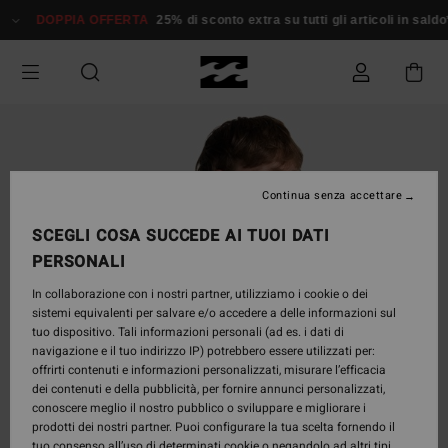
Salta
DOPPIA OFFERTA
25% di sconto extra su tutti gli articoli in sald
alle
informazioni
sul
prodotto
Continua senza accettare
SCEGLI COSA SUCCEDE AI TUOI DATI
PERSONALI
In collaborazione con i nostri partner, utilizziamo i cookie o dei
sistemi equivalenti per salvare e/o accedere a delle informazioni sul
tuo dispositivo. Tali informazioni personali (ad es. i dati di
navigazione e il tuo indirizzo IP) potrebbero essere utilizzati per:
offrirti contenuti e informazioni personalizzati, misurare l’efficacia
dei contenuti e della pubblicità, per fornire annunci personalizzati,
conoscere meglio il nostro pubblico o sviluppare e migliorare i
prodotti dei nostri partner. Puoi configurare la tua scelta fornendo il
tuo consenso all’uso di determinati cookie o negandolo ad altri tipi