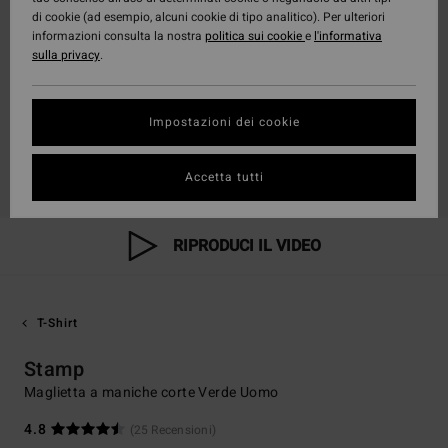
di cookie (ad esempio, alcuni cookie di tipo analitico). Per ulteriori
informazioni consulta la nostra
politica sui cookie
e
l'informativa
sulla privacy
.
Impostazioni dei cookie
Accetta tutti
RIPRODUCI IL VIDEO
T-Shirt
Stamp
Maglietta a maniche corte Verde Uomo
4.8
(25 Recensioni)