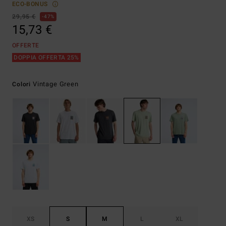
ECO-BONUS
29,95 €
47%
15,73 €
OFFERTE
DOPPIA OFFERTA 25%
Vintage Green
Colori
XS
S
M
L
XL