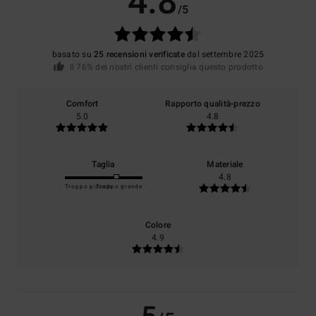
4.8
/5
basato su
25 recensioni verificate
dal settembre 2025
Il 76% dei nostri clienti consiglia questo prodotto
Comfort
Rapporto qualità-prezzo
5.0
4.8
Taglia
Materiale
4.8
Troppo piccolo
Troppo grande
Colore
4.9