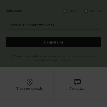
Collezione
Uomo
Donna
Registrarsi
(*) Offerta on-line valida per i nuovi membri - Le condizioni complete sono
disponibili nella mail di benvenuto
Trova un negozio
Contattaci