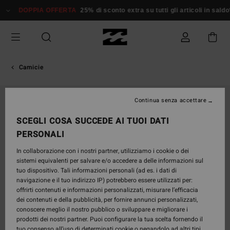
Salta
DOPPIA OFFERTA
25% di sconto extra su tutti gli articoli in saldo*
alle
informazioni
sul
prodotto
Camicie
ESAURITE
Continua senza accettare
SCEGLI COSA SUCCEDE AI TUOI DATI
PERSONALI
In collaborazione con i nostri partner, utilizziamo i cookie o dei
sistemi equivalenti per salvare e/o accedere a delle informazioni sul
tuo dispositivo. Tali informazioni personali (ad es. i dati di
navigazione e il tuo indirizzo IP) potrebbero essere utilizzati per:
offrirti contenuti e informazioni personalizzati, misurare l’efficacia
dei contenuti e della pubblicità, per fornire annunci personalizzati,
conoscere meglio il nostro pubblico o sviluppare e migliorare i
prodotti dei nostri partner. Puoi configurare la tua scelta fornendo il
tuo consenso all’uso di determinati cookie o negandolo ad altri tipi