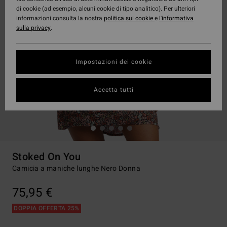
di cookie (ad esempio, alcuni cookie di tipo analitico). Per ulteriori
informazioni consulta la nostra
politica sui cookie
e
l'informativa
sulla privacy
.
Impostazioni dei cookie
Accetta tutti
Stoked On You
Camicia a maniche lunghe Nero Donna
75,95 €
DOPPIA OFFERTA 25%