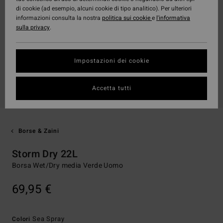
di cookie (ad esempio, alcuni cookie di tipo analitico). Per ulteriori
informazioni consulta la nostra
politica sui cookie
e
l'informativa
sulla privacy
.
Impostazioni dei cookie
Accetta tutti
Borse & Zaini
Storm Dry 22L
Borsa Wet/Dry media Verde Uomo
69,95 €
Sea Spray
Colori