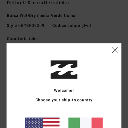
Dettagli & caratteristiche
Borsa Wet/Dry media Verde Uomo
Style
EBYBP03009
Codice colore
glw0
Caratteristiche
Tessuto:
polivinile
Volume:
22 l
Scomparto principale roll-top wet/dry
Cuciture saldate
Chiusura a doppia fibbia
Tasca frontale con patta
Welcome!
Tasca laterale in mesh per borraccia
Choose your ship-to country
Tasca laterale multifunzione
Spallacci imbottiti in mesh traspirante con cinturino
pettorale
Logo serigrafato