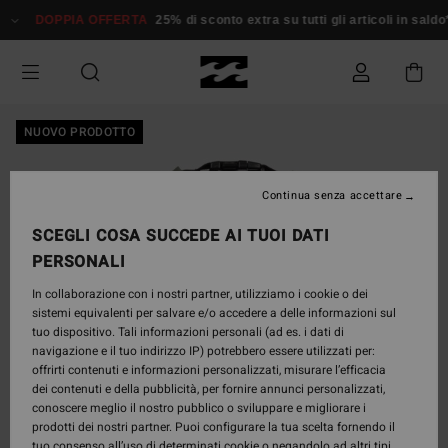
Salta
DOPPIA OFFERTA
25% di sconto extra su tutti gli articoli in saldo*
alle
informazioni
sul
prodotto
NUOVO PRODOTTO
Continua senza accettare
SCEGLI COSA SUCCEDE AI TUOI DATI
PERSONALI
In collaborazione con i nostri partner, utilizziamo i cookie o dei
sistemi equivalenti per salvare e/o accedere a delle informazioni sul
tuo dispositivo. Tali informazioni personali (ad es. i dati di
navigazione e il tuo indirizzo IP) potrebbero essere utilizzati per:
offrirti contenuti e informazioni personalizzati, misurare l’efficacia
dei contenuti e della pubblicità, per fornire annunci personalizzati,
conoscere meglio il nostro pubblico o sviluppare e migliorare i
prodotti dei nostri partner. Puoi configurare la tua scelta fornendo il
tuo consenso all’uso di determinati cookie o negandolo ad altri tipi