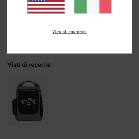
Composizione
[Tessuto principale] 89% polivinilcloruro
(PVC), 11% poliestere
View all countries
Spedizioni e Resi
Visti di recente