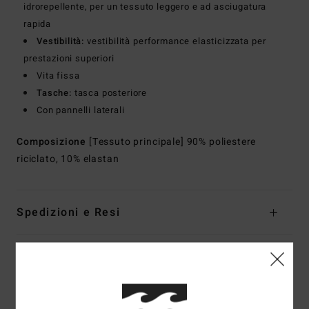
idrorepellente, per un tessuto leggero e ad asciugatura
rapida
Vestibilità:
vestibilità performance elasticizzata per
prestazioni superiori
Vita fissa
Tasche:
tasca posteriore
Con pannelli laterali
Composizione
[Tessuto principale] 90% poliestere
riciclato, 10% elastan
Spedizioni e Resi
Recensioni dei clienti