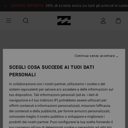
Salta
DOPPIA OFFERTA
25% di sconto extra su tutti gli articoli in saldo*
alle
informazioni
sul
prodotto
Continua senza accettare
SCEGLI COSA SUCCEDE AI TUOI DATI
PERSONALI
In collaborazione con i nostri partner, utilizziamo i cookie o dei
sistemi equivalenti per salvare e/o accedere a delle informazioni sul
tuo dispositivo. Tali informazioni personali (ad es. i dati di
navigazione e il tuo indirizzo IP) potrebbero essere utilizzati per:
offrirti contenuti e informazioni personalizzati, misurare l’efficacia
dei contenuti e della pubblicità, per fornire annunci personalizzati,
conoscere meglio il nostro pubblico o sviluppare e migliorare i
prodotti dei nostri partner. Puoi configurare la tua scelta fornendo il
tuo consenso all’uso di determinati cookie o negandolo ad altri tipi