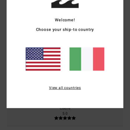
Punteggio medio
5.0
/5
Welcome!
Choose your ship-to country
basato su
2 recensioni verificate
dal maggio 2026
Il 100% dei nostri clienti consiglia questo prodotto
Comfort
Rapporto qualità-prezzo
5.0
4.5
Taglia
Materiale
View all countries
5.0
Troppo piccolo
Troppo grande
Colore
5.0