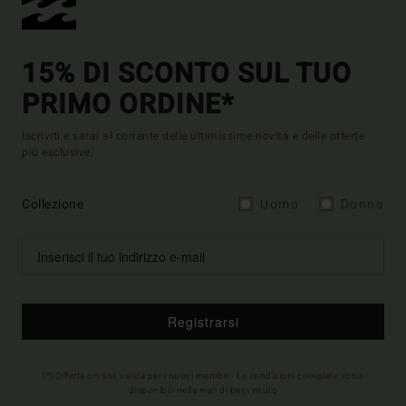
15% DI SCONTO SUL TUO
PRIMO ORDINE*
Iscriviti e sarai al corrente delle ultimissime novità e delle offerte
più esclusive.
Collezione
Uomo
Donna
Registrarsi
(*) Offerta on-line valida per i nuovi membri - Le condizioni complete sono
disponibili nella mail di benvenuto