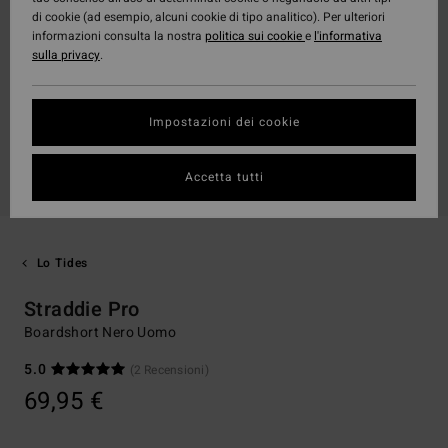
di cookie (ad esempio, alcuni cookie di tipo analitico). Per ulteriori
informazioni consulta la nostra
politica sui cookie
e
l'informativa
sulla privacy
.
Impostazioni dei cookie
Accetta tutti
Lo Tides
Straddie Pro
Boardshort Nero Uomo
5.0
(2 Recensioni)
69,95 €