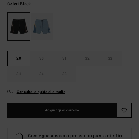
Black
Colori
28
30
31
32
33
34
36
38
Consulta la guida alle taglie
Aggiungi al carrello
Consegna a casa o presso un punto di ritiro