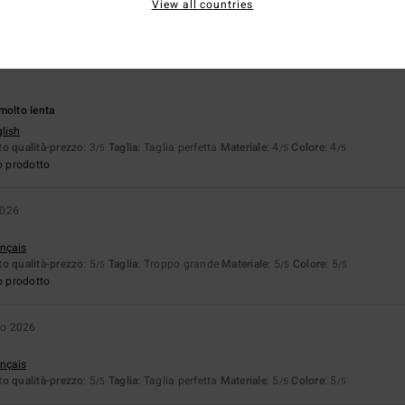
View all countries
Troppo piccolo
Troppo grande
molto lenta
glish
o qualità-prezzo
: 3
Taglia
: Taglia perfetta
Materiale
: 4
Colore
: 4
/5
/5
/5
o prodotto
2026
ançais
o qualità-prezzo
: 5
Taglia
: Troppo grande
Materiale
: 5
Colore
: 5
/5
/5
/5
o prodotto
io 2026
ançais
o qualità-prezzo
: 5
Taglia
: Taglia perfetta
Materiale
: 5
Colore
: 5
/5
/5
/5