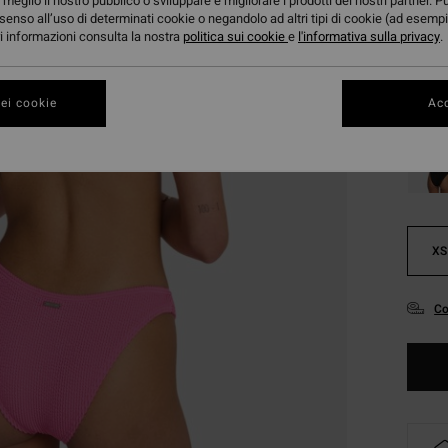
27,
meglio il nostro pubblico o sviluppare e migliorare i prodotti dei nostri partner. P
senso all’uso di determinati cookie o negandolo ad altri tipi di cookie (ad esempi
OFFER
ori informazioni consulta la nostra
politica sui cookie
e
l'informativa sulla privacy
.
Color
ei cookie
Acc
XS
Co