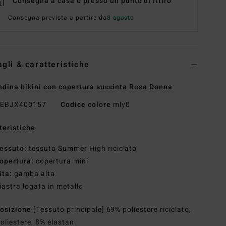
Consegna a casa o presso un punto di ritiro
Consegna prevista a partire da
8 agosto
agli & caratteristiche
dina bikini con copertura succinta Rosa Donna
EBJX400157
Codice colore
mly0
teristiche
essuto:
tessuto Summer High riciclato
opertura:
copertura mini
ita:
gamba alta
iastra logata in metallo
osizione
[Tessuto principale] 69% poliestere riciclato,
oliestere, 8% elastan