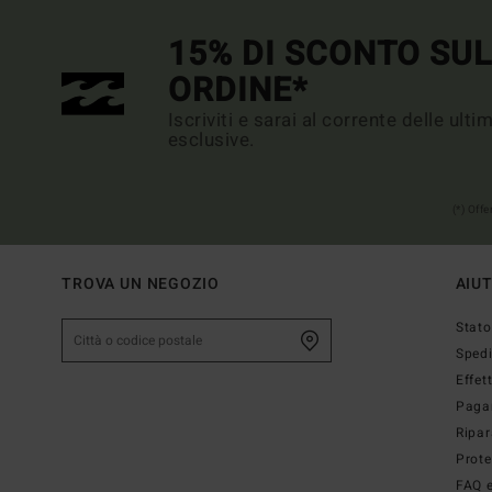
15% DI SCONTO SU
ORDINE*
Iscriviti e sarai al corrente delle ult
esclusive.
(*) Off
TROVA UN NEGOZIO
AIU
Stato
Sped
Effet
Paga
Ripar
Prote
FAQ e