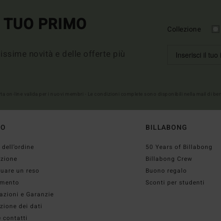
L TUO PRIMO
Collezione
imissime novità e delle offerte più
erta on-line valida per i nuovi membri - Le condizioni complete sono disponibili nella mail di b
TO
BILLABONG
 dell’ordine
50 Years of Billabong
izione
Billabong Crew
tuare un reso
Buono regalo
mento
Sconti per studenti
azioni e Garanzie
zione dei dati
 contatti