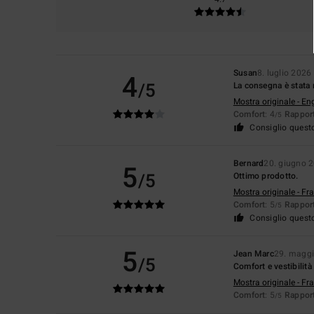
Susan
8. luglio 2026
4
/5
La consegna è stata 
Mostra originale - En
Comfort
: 4
Rapport
/5
Consiglio quest
Bernard
20. giugno 
5
/5
Ottimo prodotto.
Mostra originale - Fr
Comfort
: 5
Rapport
/5
Consiglio quest
5
Jean Marc
29. magg
/5
Comfort e vestibilità
Mostra originale - Fr
Comfort
: 5
Rapport
/5