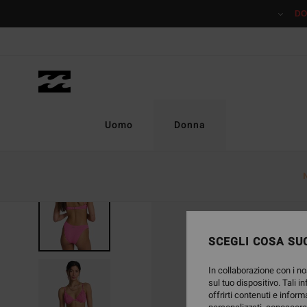
Salta
DO
alle
informazioni
sul
prodotto
Uomo
Donna
SCEGLI COSA SUC
In collaborazione con i no
sul tuo dispositivo. Tali i
offrirti contenuti e inform