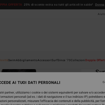
PPIA OFFERTA
25% di sconto extra su tutti gli articoli in saldo*
Donna
Aiut
Home
Novità
Swim
Abbigliamento
Accessori
Surf
Since '73
Collezioni
Doppia Offert
EC
Su
Mutan
CEDE AI TUOI DATI PERSONALI
C
4.7
stri partner, utilizziamo i cookie o dei sistemi equivalenti per salvare e/o accede
ECO-B
nformazioni personali (ad es. i dati di navigazione e il tuo indirizzo IP) potrebbero e
39,95
azioni personalizzati, misurare l’efficacia dei contenuti e della pubblicità, per fo