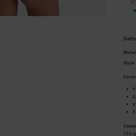
Dett
Mutan
Style
Carat
T
C
V
P
Comp
23% p