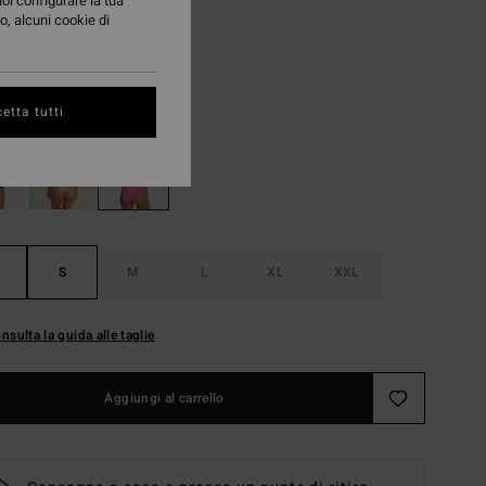
97 €
uoi configurare la tua
o, alcuni cookie di
TE
Guava
i
etta tutti
S
M
L
XL
XXL
nsulta la guida alle taglie
Aggiungi al carrello