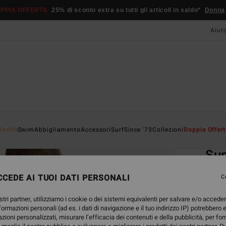
PPIA OFFERTA
25% di sconto extra su tutti gli articoli in saldo*
Donna
Aiut
Home
Novità
Swim
Abbigliamento
Accessori
Surf
Since '73
Collezioni
Doppia Offert
EC
Su
Mutan
CEDE AI TUOI DATI PERSONALI
C
ECO-B
stri partner, utilizziamo i cookie o dei sistemi equivalenti per salvare e/o accede
45,
nformazioni personali (ad es. i dati di navigazione e il tuo indirizzo IP) potrebbero e
azioni personalizzati, misurare l’efficacia dei contenuti e della pubblicità, per fo
DOPPI