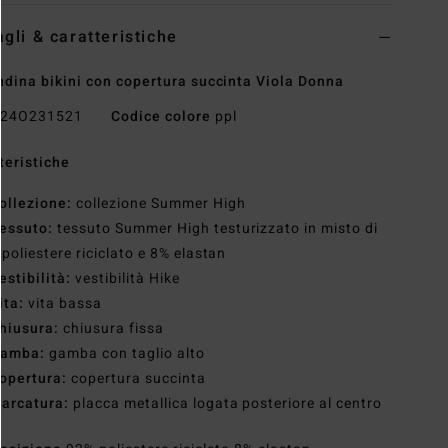
agli & caratteristiche
dina bikini con copertura succinta Viola Donna
24O231521
Codice colore
ppl
teristiche
ollezione:
collezione Summer High
essuto:
tessuto Summer High testurizzato in misto di
poliestere riciclato e 8% elastan
estibilità:
vestibilità Hike
ita:
vita bassa
hiusura:
chiusura fissa
amba:
gamba con taglio alto
opertura:
copertura succinta
arcatura:
placca metallica logata posteriore al centro