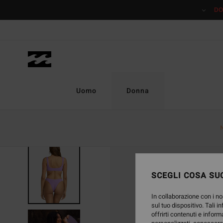
Salta
DO
alle
informazioni
sul
prodotto
Uomo
Donna
ESAURITE
SCEGLI COSA SUC
In collaborazione con i no
sul tuo dispositivo. Tali i
offrirti contenuti e inform