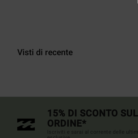
Visti di recente
15% DI SCONTO SU
ORDINE*
Iscriviti e sarai al corrente delle ult
esclusive.