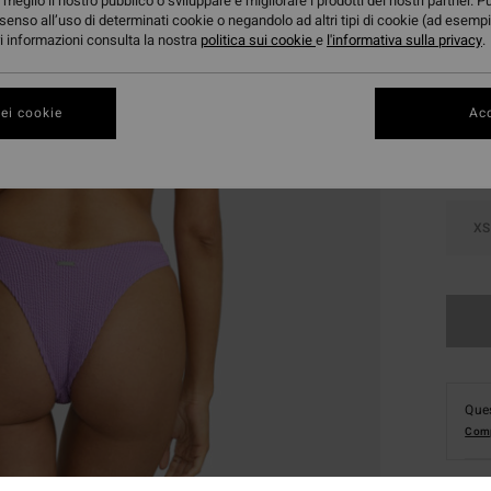
meglio il nostro pubblico o sviluppare e migliorare i prodotti dei nostri partner. P
senso all’uso di determinati cookie o negandolo ad altri tipi di cookie (ad esempi
ori informazioni consulta la nostra
politica sui cookie
e
l'informativa sulla privacy
.
Color
ei cookie
Acc
XS
Ques
Comp