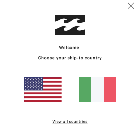
Dett
Mutan
Style
Welcome!
Carat
Choose your ship-to country
C
T
92% 
V
V
C
G
C
View all countries
M