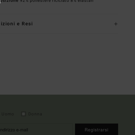
osizione
92% poliestere riciclato 8% elastan
izioni e Resi
Uomo
Donna
Registrarsi