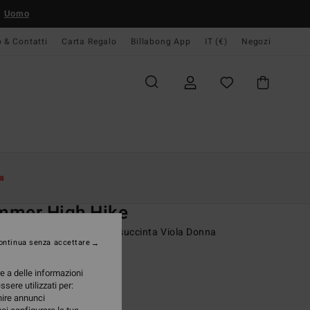
Uomo
o & Contatti
Carta Regalo
Billabong App
IT (€)
Negozi
Donna
Swim
Bikini Bottoms
a
O
mmer High Hike
dina bikini con copertura succinta Viola Donna
ontinua senza accettare
ONUS
re a delle informazioni
95 €
ssere utilizzati per:
rnire annunci
A OFFERTA 25%