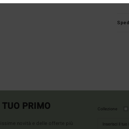
Comp
Sped
L TUO PRIMO
Collezione
imissime novità e delle offerte più