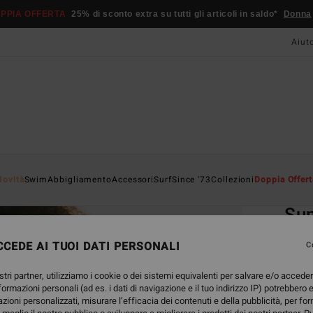
PPIA OFFERTA
25% di sconto extra su tutti gli articoli in saldo*
Donna
Aiut
Home
Novità
Swim
Abbigliamento
Accessori
Surf
Since '73
Collezioni
Doppia Offert
EC
Su
Reggi
CEDE AI TUOI DATI PERSONALI
C
ECO-B
stri partner, utilizziamo i cookie o dei sistemi equivalenti per salvare e/o accede
49,95
nformazioni personali (ad es. i dati di navigazione e il tuo indirizzo IP) potrebbero e
18,
azioni personalizzati, misurare l’efficacia dei contenuti e della pubblicità, per fo