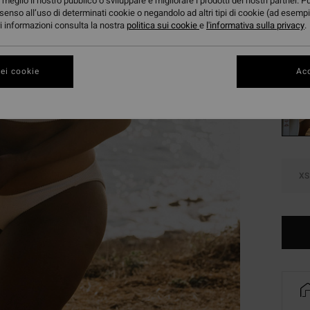
meglio il nostro pubblico o sviluppare e migliorare i prodotti dei nostri partner. P
OFFER
senso all’uso di determinati cookie o negandolo ad altri tipi di cookie (ad esempi
ori informazioni consulta la nostra
politica sui cookie
e
l'informativa sulla privacy
DOPPI
.
Color
ei cookie
Acc
XS