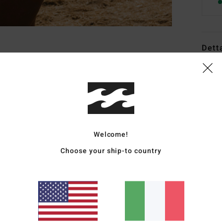
Dett
Reggi
Style
Carat
T
Welcome!
F
Choose your ship-to country
C
S
C
M
A