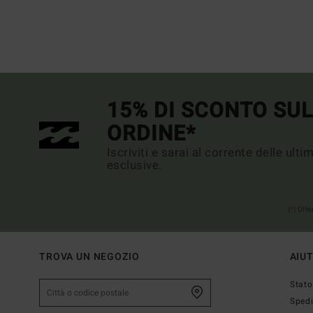
15% DI SCONTO SU
ORDINE*
Iscriviti e sarai al corrente delle ult
esclusive.
(*) Off
TROVA UN NEGOZIO
AIU
Stato
Sped