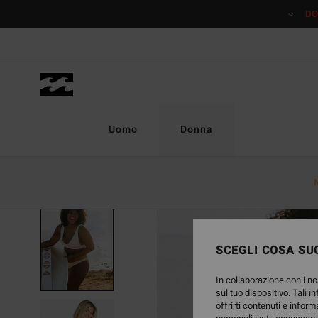
Salta
DO
alle
informazioni
sul
prodotto
Uomo
Donna
SCEGLI COSA SUC
In collaborazione con i no
sul tuo dispositivo. Tali i
offrirti contenuti e inform