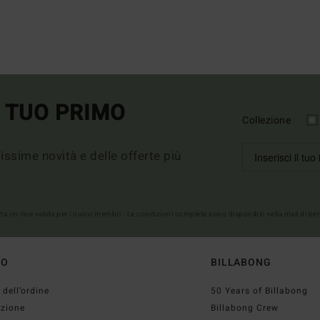
L TUO PRIMO
Collezione
imissime novità e delle offerte più
erta on-line valida per i nuovi membri - Le condizioni complete sono disponibili nella mail di b
TO
BILLABONG
 dell’ordine
50 Years of Billabong
izione
Billabong Crew