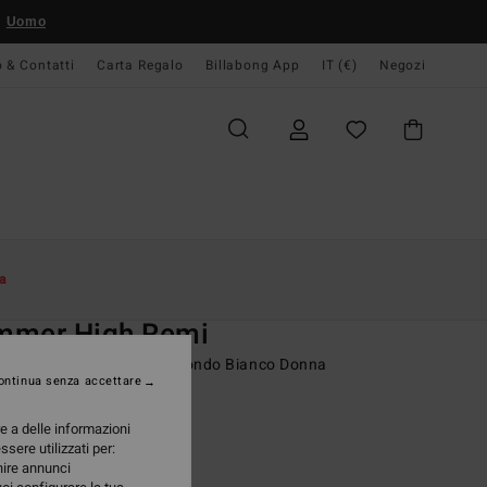
Uomo
o & Contatti
Carta Regalo
Billabong App
IT (€)
Negozi
Donna
Swim
Bikinis Tops
a
O
mmer High Remi
seno bikini con scollo profondo Bianco Donna
ontinua senza accettare
ONUS
re a delle informazioni
 €
63%
ssere utilizzati per:
73 €
rnire annunci