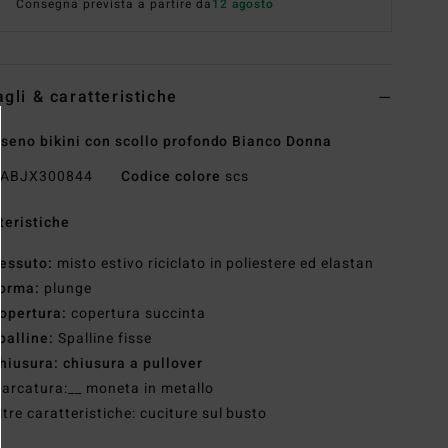
Consegna prevista a partire da
12 agosto
agli & caratteristiche
seno bikini con scollo profondo Bianco Donna
ABJX300844
Codice colore
scs
teristiche
essuto:
misto estivo riciclato in poliestere ed elastan
orma:
plunge
opertura:
copertura succinta
palline:
Spalline fisse
hiusura: chiusura a pullover
arcatura:__ moneta in metallo
ltre caratteristiche: cuciture sul busto