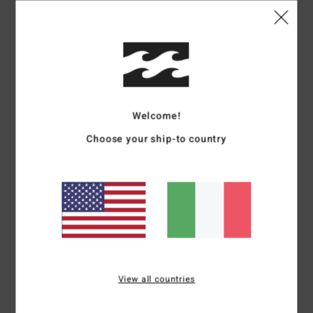
Dettagli & caratteristiche
Cappello da pescatore Multi Donna
Style
UBJHA00401
Codice colore
mul
Caratteristiche
Welcome!
Collezione:
collezione Crystal Tides
Choose your ship-to country
Tessuto:
tessuto in twill di cotone
Visiera:
tesa corta
fodera:
fodera completa
Marcatura:
ricamo davanti
Altre caratteristiche:
fascia interna
Composizione
[Tessuto principale] 100% cotone
View all countries
Spedizioni e Resi