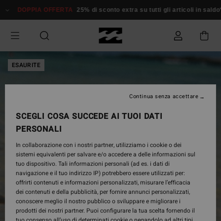
Salta
DOPPIA OFFERTA
25% di sconto extra su tutti gli articoli in saldo*
alle
informazioni
sul
prodotto
ESAURITE
Continua senza accettare
SCEGLI COSA SUCCEDE AI TUOI DATI
PERSONALI
In collaborazione con i nostri partner, utilizziamo i cookie o dei
sistemi equivalenti per salvare e/o accedere a delle informazioni sul
tuo dispositivo. Tali informazioni personali (ad es. i dati di
navigazione e il tuo indirizzo IP) potrebbero essere utilizzati per:
offrirti contenuti e informazioni personalizzati, misurare l’efficacia
dei contenuti e della pubblicità, per fornire annunci personalizzati,
conoscere meglio il nostro pubblico o sviluppare e migliorare i
prodotti dei nostri partner. Puoi configurare la tua scelta fornendo il
tuo consenso all’uso di determinati cookie o negandolo ad altri tipi