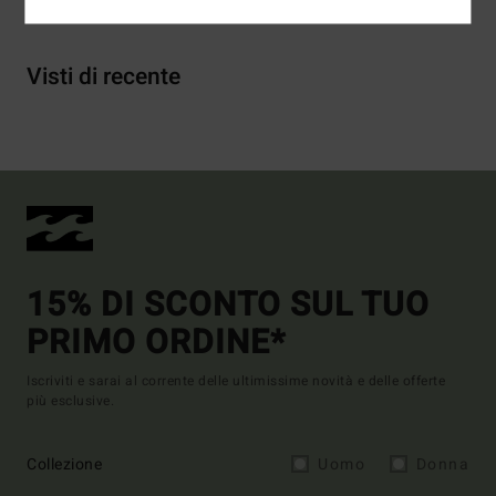
Visti di recente
15% DI SCONTO SUL TUO
PRIMO ORDINE*
Iscriviti e sarai al corrente delle ultimissime novità e delle offerte
più esclusive.
Collezione
Uomo
Donna