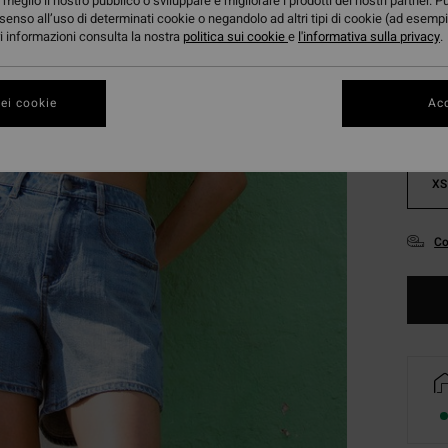
meglio il nostro pubblico o sviluppare e migliorare i prodotti dei nostri partner. P
senso all’uso di determinati cookie o negandolo ad altri tipi di cookie (ad esempi
Color
ori informazioni consulta la nostra
politica sui cookie
e
l'informativa sulla privacy
.
ei cookie
Acc
XS
Co