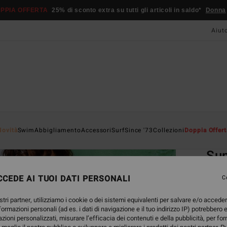
PPIA OFFERTA
25% di sconto extra su tutti gli articoli in saldo*
Donna
Aiut
Home
Novità
Swim
Abbigliamento
Accessori
Surf
Since '73
Collezioni
Doppia Offert
EC
Sun
Reggi
CEDE AI TUOI DATI PERSONALI
C
ECO-B
stri partner, utilizziamo i cookie o dei sistemi equivalenti per salvare e/o accede
45,
nformazioni personali (ad es. i dati di navigazione e il tuo indirizzo IP) potrebbero e
azioni personalizzati, misurare l’efficacia dei contenuti e della pubblicità, per fo