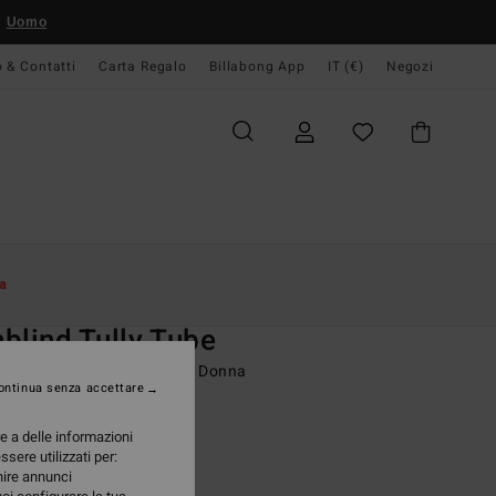
Uomo
o & Contatti
Carta Regalo
Billabong App
IT (€)
Negozi
Donna
Swim
Bikinis Tops
a
O
blind Tully Tube
seno bikini a tubino Bianco Donna
ontinua senza accettare
ONUS
re a delle informazioni
95 €
ssere utilizzati per:
rnire annunci