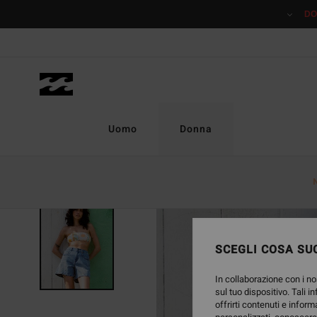
Salta
DO
alle
informazioni
sul
prodotto
Uomo
Donna
SCEGLI COSA SUC
In collaborazione con i no
sul tuo dispositivo. Tali i
offrirti contenuti e inform