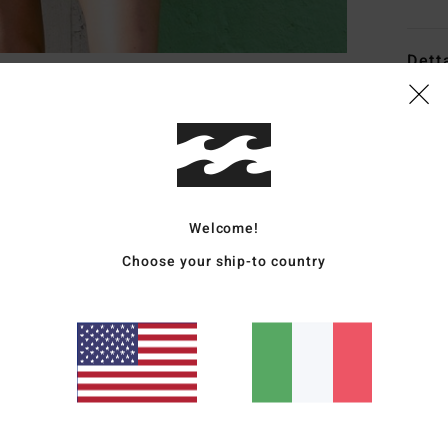
Dett
Reggi
Style
Carat
Welcome!
T
C
Choose your ship-to country
S
S
L
Comp
(poli