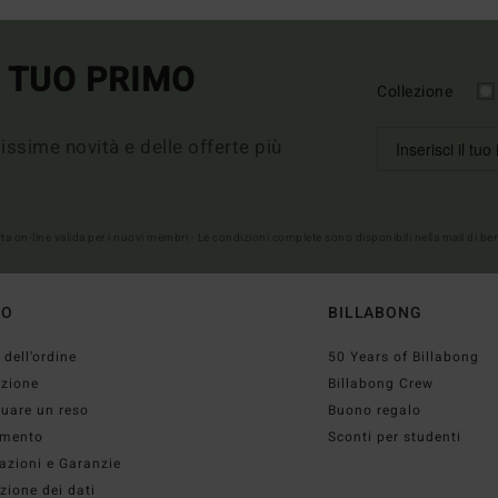
L TUO PRIMO
Collezione
imissime novità e delle offerte più
erta on-line valida per i nuovi membri - Le condizioni complete sono disponibili nella mail di b
TO
BILLABONG
 dell’ordine
50 Years of Billabong
izione
Billabong Crew
tuare un reso
Buono regalo
mento
Sconti per studenti
azioni e Garanzie
zione dei dati