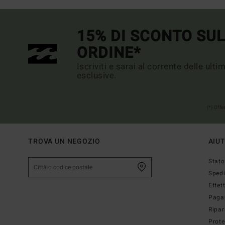
15% DI SCONTO SU
ORDINE*
Iscriviti e sarai al corrente delle ult
esclusive.
(*) Off
TROVA UN NEGOZIO
AIU
Stato
Sped
Effet
Paga
Ripar
Prote