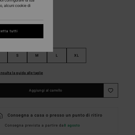
uoi configurare la tua
o, alcuni cookie di
Salt Crystal
i
etta tutti
S
M
L
XL
nsulta la guida alle taglie
Aggiungi al carrello
Consegna a casa o presso un punto di ritiro
Consegna prevista a partire da
8 agosto