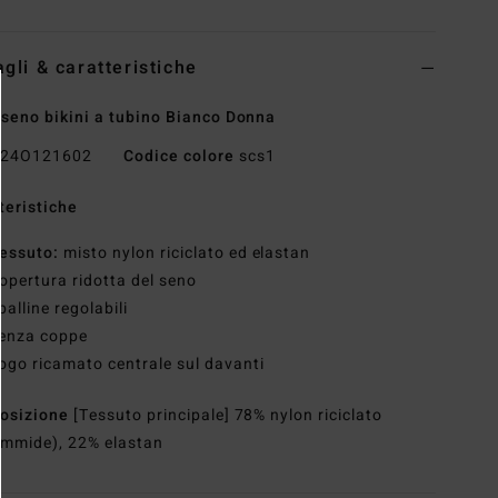
agli & caratteristiche
seno bikini a tubino Bianco Donna
24O121602
Codice colore
scs1
teristiche
essuto:
misto nylon riciclato ed elastan
opertura ridotta del seno
palline regolabili
enza coppe
ogo ricamato centrale sul davanti
osizione
[Tessuto principale] 78% nylon riciclato
ammide), 22% elastan