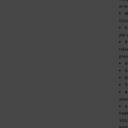
in m
M
Cicl
R
per 
V
ridu
pres
V
C
O
T
A
stes
A
FAB
YOU
NEE