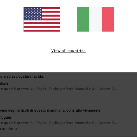
basato su
11 recensioni verificate
dal dicembre 2025
Il 91% dei nostri clienti consiglia questo prodotto
pporto qualità-prezzo
Taglia
Material
4.6
4.7
Troppo piccolo
Troppo grande
View all countries
io 2026
 e ad asciugatura rapida.
utsch
o qualità-prezzo
: 4
Taglia
: Taglia perfetta
Materiale
: 4
Colore
: 5
/5
/5
/5
ene degli articoli di questo marchio! Li consiglio vivamente.
rtuguês
o qualità-prezzo
: 5
Taglia
: Taglia perfetta
Materiale
: 5
Colore
: 5
/5
/5
/5
o prodotto