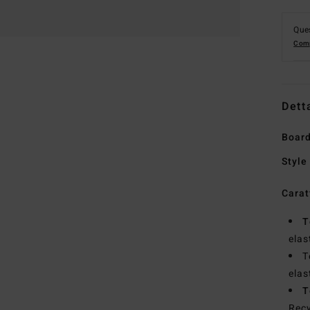
Ques
Comp
Dett
Board
Style
Carat
T
elas
T
elas
T
Recy