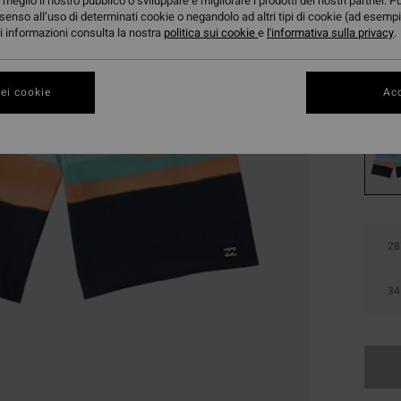
28,
meglio il nostro pubblico o sviluppare e migliorare i prodotti dei nostri partner. P
senso all’uso di determinati cookie o negandolo ad altri tipi di cookie (ad esempi
OFFER
ori informazioni consulta la nostra
politica sui cookie
e
l'informativa sulla privacy
.
DOPPI
ei cookie
Acc
Color
28
34