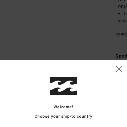
PRI
L
ecol
Comp
Sped
Punteggio medio
Welcome!
4.8
Choose your ship-to country
/5