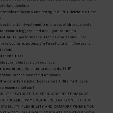
ateriale riciclato
ateriale realizzato con bottiglie di PET riciclate e fibre
o
ivestimento: rivestimento micro repel idrorepellente,
un tessuto leggero e ad asciugatura rapida
estibilità:
performance, tecnica con pannelli per
rre le cuciture, potenziare l'elasticità e migliorare le
tazioni
ita:
vita fissa
hiusura:
chiusura con coulisse
rlo esterno:
orlo esterno medio da 18,5"
asche:
tasche posteriori applicate
ltre caratteristiche:
boardshort Airlite, fatti della
sa essenza del surf
IRLITE FEATURES THREE UNIQUE PERFORMANCE
RICS SEAMLESSLY ENGINEERED INTO ONE, TO GIVE
 STABILITY, FLEXIBILITY AND COMFORT WHERE YOU
D IT MOST - PLUS YOU GET POINTS FOR STYLE WITH