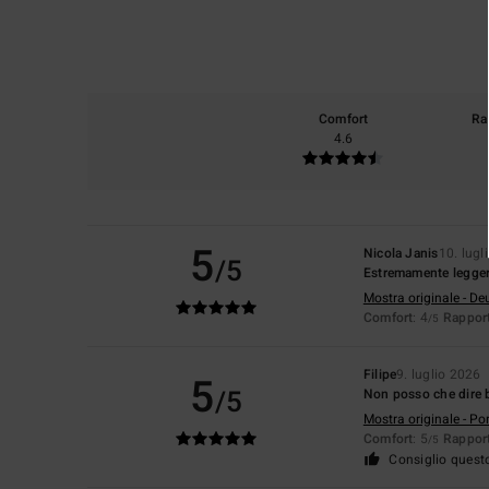
Comfort
Ra
4.6
5
Nicola Janis
10. lugl
/5
Estremamente leggero
Mostra originale - De
Comfort
: 4
Rapport
/5
Filipe
9. luglio 2026
5
/5
Non posso che dire b
Mostra originale - Po
Comfort
: 5
Rapport
/5
Consiglio quest