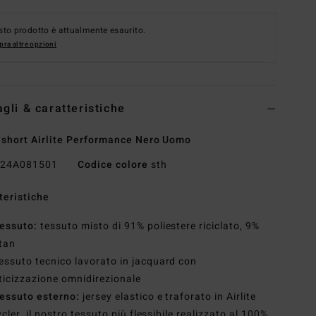
to prodotto è attualmente esaurito.
ra altre opzioni
agli & caratteristiche
short Airlite Performance Nero Uomo
24A081501
Codice colore
sth
teristiche
essuto:
tessuto misto di 91% poliestere riciclato, 9%
tan
essuto tecnico lavorato in jacquard con
ticizzazione omnidirezionale
essuto esterno:
jersey elastico e traforato in Airlite
cler, il nostro tessuto più flessibile realizzato al 100%