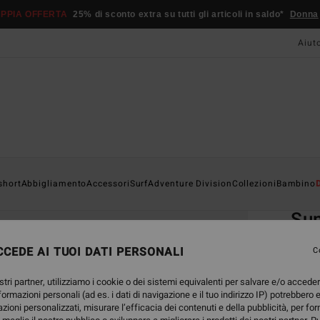
PPIA OFFERTA
25% di sconto extra su tutti gli articoli in saldo*
Donna
Aiut
Home
short
Abbigliamento
Accessori
Surf
Adventure Division
Collezioni
Bambino
EC
Sun
Board
CEDE AI TUOI DATI PERSONALI
C
4.8
stri partner, utilizziamo i cookie o dei sistemi equivalenti per salvare e/o accede
ECO-B
nformazioni personali (ad es. i dati di navigazione e il tuo indirizzo IP) potrebbero e
75,95
azioni personalizzati, misurare l’efficacia dei contenuti e della pubblicità, per fo