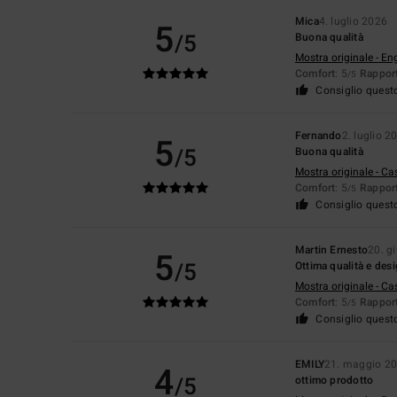
Mica
4. luglio 2026
5
/5
Buona qualità
Mostra originale - En
Comfort
: 5
Rapport
/5
Consiglio quest
Fernando
2. luglio 2
5
/5
Buona qualità
Mostra originale - Ca
Comfort
: 5
Rapport
/5
Consiglio quest
Martin Ernesto
20. g
5
/5
Ottima qualità e desi
Mostra originale - Ca
Comfort
: 5
Rapport
/5
Consiglio quest
EMILY
21. maggio 2
4
/5
ottimo prodotto