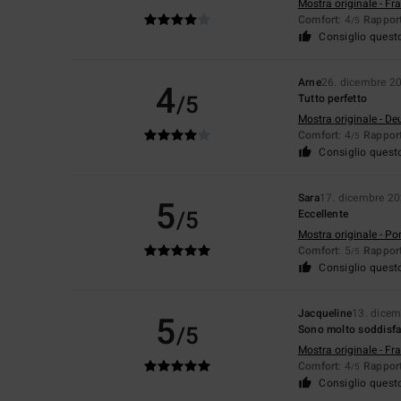
Mostra originale - Fr
Comfort
: 4
Rapport
/5
Consiglio quest
Arne
26. dicembre 2
4
/5
Tutto perfetto
Mostra originale - De
Comfort
: 4
Rapport
/5
Consiglio quest
Sara
17. dicembre 2
5
/5
Eccellente
Mostra originale - Po
Comfort
: 5
Rapport
/5
Consiglio quest
Jacqueline
13. dice
5
/5
Sono molto soddisfa
Mostra originale - Fr
Comfort
: 4
Rapport
/5
Consiglio quest