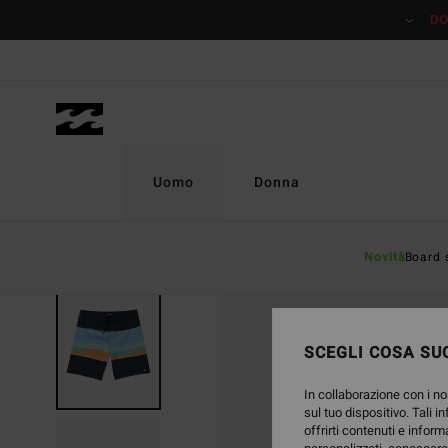
Salta
DO
alle
informazioni
sul
prodotto
Uomo
Donna
Novità
Board 
SCEGLI COSA SUC
In collaborazione con i no
sul tuo dispositivo. Tali i
offrirti contenuti e inform