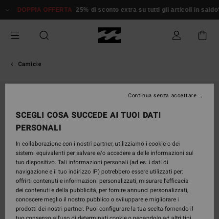
Salta
DOPPIA OFFERTA
25% di sconto extra su tutti gli articoli in sald
alle
informazioni
sul
prodotto
Camicie
Continua senza accettare
SCEGLI COSA SUCCEDE AI TUOI DATI
PERSONALI
In collaborazione con i nostri partner, utilizziamo i cookie o dei
sistemi equivalenti per salvare e/o accedere a delle informazioni sul
tuo dispositivo. Tali informazioni personali (ad es. i dati di
navigazione e il tuo indirizzo IP) potrebbero essere utilizzati per:
offrirti contenuti e informazioni personalizzati, misurare l’efficacia
dei contenuti e della pubblicità, per fornire annunci personalizzati,
conoscere meglio il nostro pubblico o sviluppare e migliorare i
prodotti dei nostri partner. Puoi configurare la tua scelta fornendo il
tuo consenso all’uso di determinati cookie o negandolo ad altri tipi