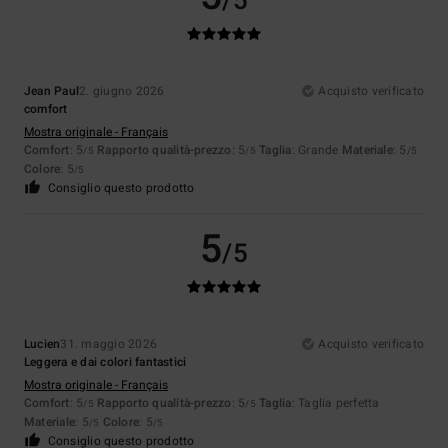
/5
Jean Paul
2. giugno 2026
Acquisto verificato
comfort
Mostra originale - Français
Comfort
: 5
Rapporto qualità-prezzo
: 5
Taglia
: Grande
Materiale
: 5
/5
/5
/5
Colore
: 5
/5
Consiglio questo prodotto
5
/5
Lucien
31. maggio 2026
Acquisto verificato
Leggera e dai colori fantastici
Mostra originale - Français
Comfort
: 5
Rapporto qualità-prezzo
: 5
Taglia
: Taglia perfetta
/5
/5
Materiale
: 5
Colore
: 5
/5
/5
Consiglio questo prodotto