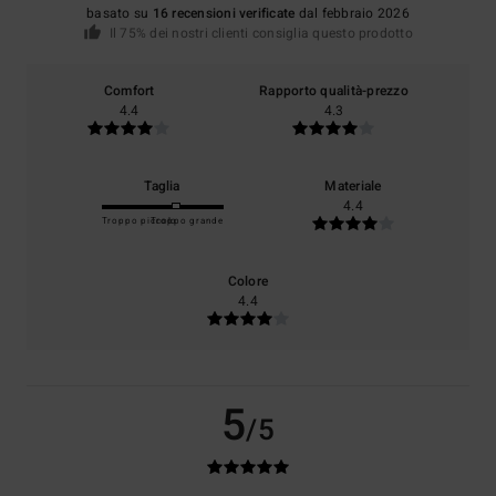
basato su
16 recensioni verificate
dal febbraio 2026
Il 75% dei nostri clienti consiglia questo prodotto
Comfort
Rapporto qualità-prezzo
4.4
4.3
Taglia
Materiale
4.4
Troppo piccolo
Troppo grande
Colore
4.4
5
/5