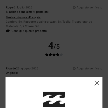
Roger
6. luglio 2026
Acquisto verificato
Si abbina bene a molti pantaloni
Mostra originale - Français
Comfort
: 5
Rapporto qualità-prezzo
: 5
Taglia
: Troppo grande
/5
/5
Materiale
: 5
Colore
: 5
/5
/5
Consiglio questo prodotto
4
/5
Ricardo
26. giugno 2026
Acquisto verificato
Originale
Mostra originale - Castellano
Comfort
: 4
Rapporto qualità-prezzo
: 3
Taglia
: Taglia perfetta
/5
/5
Materiale
: 4
Colore
: 4
/5
/5
5
/5