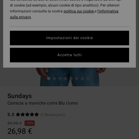
di cookie (ad esempio, alcuni cookie di tipo analitico). Per ulteriori
informazioni consulta la nostra
politica sui cookie
e
l'informativa
sulla privacy
.
Impostazioni dei cookie
Accetta tutti
Sundays
Camicia a maniche corte Blu Uomo
5.0
(2 Recensioni)
59,95 €
55%
26,98 €