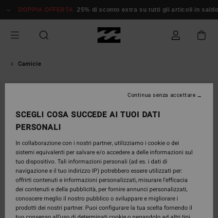
Salta
DOPPIA OFFERTA
25% di sconto extra su tutti gli articoli in saldo*
alle
informazioni
sul
prodotto
Camicie
Continua senza accettare
SCEGLI COSA SUCCEDE AI TUOI DATI
PERSONALI
In collaborazione con i nostri partner, utilizziamo i cookie o dei
sistemi equivalenti per salvare e/o accedere a delle informazioni sul
tuo dispositivo. Tali informazioni personali (ad es. i dati di
navigazione e il tuo indirizzo IP) potrebbero essere utilizzati per:
offrirti contenuti e informazioni personalizzati, misurare l’efficacia
dei contenuti e della pubblicità, per fornire annunci personalizzati,
conoscere meglio il nostro pubblico o sviluppare e migliorare i
prodotti dei nostri partner. Puoi configurare la tua scelta fornendo il
tuo consenso all’uso di determinati cookie o negandolo ad altri tipi