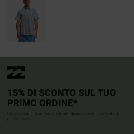
15% DI SCONTO SUL TUO
PRIMO ORDINE*
Iscriviti e sarai al corrente delle ultimissime novità e delle offerte
più esclusive.