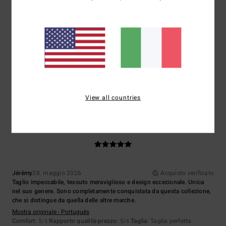
Taglia
Materiale
5.0
Troppo piccolo
Troppo grande
Colore
5.0
View all countries
5
/5
Jérèmy
28. maggio 2026
Acquisto verificato
Taglio impeccabile, tessuto meraviglioso e design eccezionale. Unica
nel suo genere. Sono completamente conquistata da questa collezione,
che si distingue da quella delle altre marche.
Mostra originale - Português
Comfort
: 5
Rapporto qualità-prezzo
: 5
Taglia
: Taglia perfetta
/5
/5