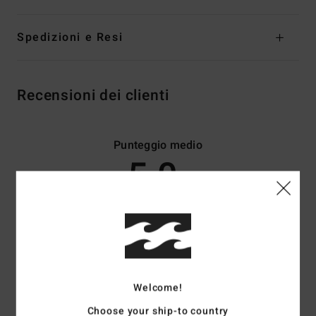
Spedizioni e Resi
Recensioni dei clienti
Punteggio medio
5.0
/5
basato su
2 recensioni verificate
dal maggio 2026
Il 100% dei nostri clienti consiglia questo prodotto
Comfort
Rapporto qualità-prezzo
Welcome!
5.0
4.5
Choose your ship-to country