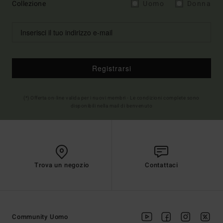
Collezione
Uomo
Donna
Registrarsi
(*) Offerta on-line valida per i nuovi membri - Le condizioni complete sono
disponibili nella mail di benvenuto
Trova un negozio
Contattaci
Community Uomo