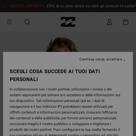
Salta
DOPPIA OFFERTA
25% di sconto extra su tutti gli articoli in saldo*
alle
informazioni
sul
prodotto
Continua senza accettare
SCEGLI COSA SUCCEDE AI TUOI DATI
PERSONALI
In collaborazione con i nostri partner, utilizziamo i cookie o dei
sistemi equivalenti per salvare e/o accedere a delle informazioni sul
tuo dispositivo. Tali informazioni personali (ad es. i dati di
navigazione e il tuo indirizzo IP) potrebbero essere utilizzati per:
offrirti contenuti e informazioni personalizzati, misurare l’efficacia
dei contenuti e della pubblicità, per fornire annunci personalizzati,
conoscere meglio il nostro pubblico o sviluppare e migliorare i
prodotti dei nostri partner. Puoi configurare la tua scelta fornendo il
tuo consenso all’uso di determinati cookie o negandolo ad altri tipi