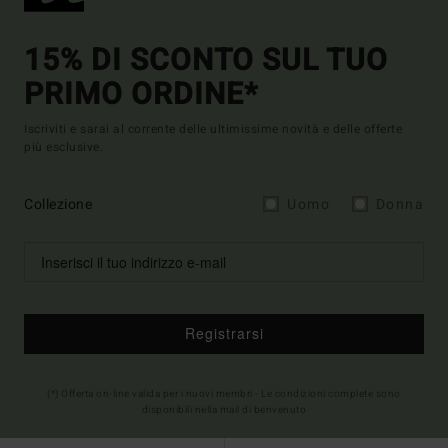
15% DI SCONTO SUL TUO
PRIMO ORDINE*
Iscriviti e sarai al corrente delle ultimissime novità e delle offerte
più esclusive.
Collezione
Uomo
Donna
Registrarsi
(*) Offerta on-line valida per i nuovi membri - Le condizioni complete sono
disponibili nella mail di benvenuto