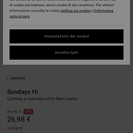
di cookie (ad esempio, alcuni cookie di tipo analitico). Per ulteriori
informazioni consulta la nostra
politica sui cookie
e
l'informativa
sulla privacy
.
Impostazioni dei cookie
Accetta tutti
Camicie
Sundays Hi
Camicia a maniche corte Nero Uomo
59,95 €
55%
26,98 €
OFFERTE