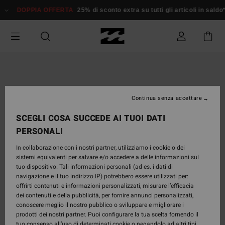
Salta
DOPPIA OFFERTA
25% di sconto extra su tutti gli articoli in sald
alle
informazioni
sul
prodotto
Continua senza accettare
SCEGLI COSA SUCCEDE AI TUOI DATI
PERSONALI
In collaborazione con i nostri partner, utilizziamo i cookie o dei
sistemi equivalenti per salvare e/o accedere a delle informazioni sul
tuo dispositivo. Tali informazioni personali (ad es. i dati di
navigazione e il tuo indirizzo IP) potrebbero essere utilizzati per:
offrirti contenuti e informazioni personalizzati, misurare l’efficacia
dei contenuti e della pubblicità, per fornire annunci personalizzati,
conoscere meglio il nostro pubblico o sviluppare e migliorare i
prodotti dei nostri partner. Puoi configurare la tua scelta fornendo il
tuo consenso all’uso di determinati cookie o negandolo ad altri tipi