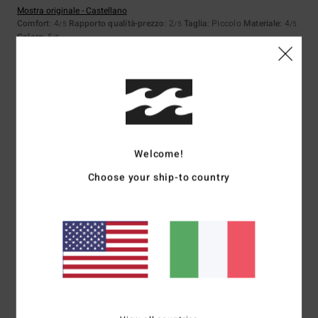
Mostra originale - Castellano
Comfort
: 4
Rapporto qualità-prezzo
: 2
Taglia
: Piccolo
Materiale
: 4
/5
/5
/5
Colore
: 5
/5
5
/5
Nadia
30. giugno 2026
Acquisto verificato
Welcome!
OTTIMO PRODOTTO, ALL'ALTEZZA DELLE MIE ASPETTATIVE
Choose your ship-to country
Mostra originale - Français
Comfort
: 5
Rapporto qualità-prezzo
: 5
Taglia
: Taglia perfetta
/5
/5
Materiale
: 5
Colore
: 5
/5
/5
Consiglio questo prodotto
5
/5