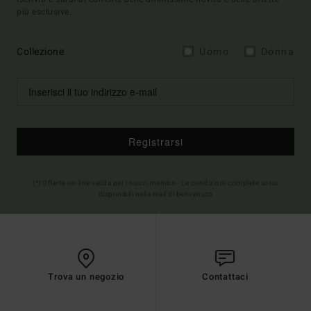
più esclusive.
Collezione
Uomo
Donna
Registrarsi
(*) Offerta on-line valida per i nuovi membri - Le condizioni complete sono
disponibili nella mail di benvenuto
Trova un negozio
Contattaci