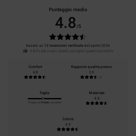
Punteggio medio
4.8
/5
basato su
12 recensioni verificate
dal aprile 2026
Il 83% dei nostri clienti consiglia questo prodotto
Comfort
Rapporto qualità-prezzo
4.8
3.9
Taglia
Materiale
4.8
Troppo piccolo
Troppo grande
Colore
4.9