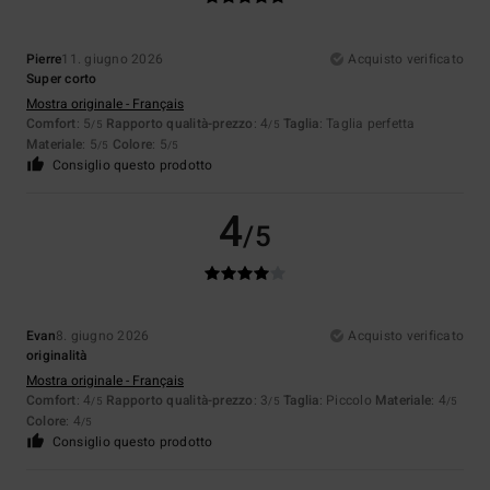
Pierre
11. giugno 2026
Acquisto verificato
Super corto
Mostra originale - Français
Comfort
: 5
Rapporto qualità-prezzo
: 4
Taglia
: Taglia perfetta
/5
/5
Materiale
: 5
Colore
: 5
/5
/5
Consiglio questo prodotto
4
/5
Evan
8. giugno 2026
Acquisto verificato
originalità
Mostra originale - Français
Comfort
: 4
Rapporto qualità-prezzo
: 3
Taglia
: Piccolo
Materiale
: 4
/5
/5
/5
Colore
: 4
/5
Consiglio questo prodotto