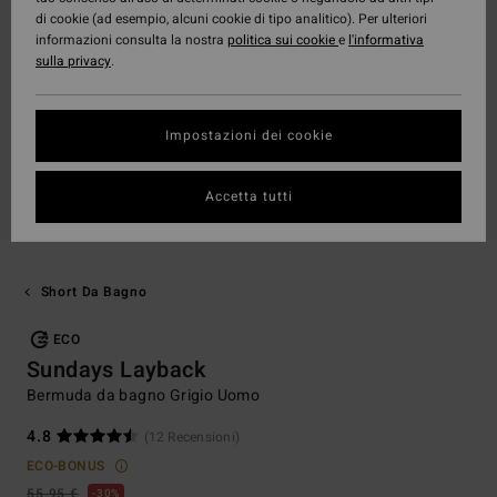
di cookie (ad esempio, alcuni cookie di tipo analitico). Per ulteriori
informazioni consulta la nostra
politica sui cookie
e
l'informativa
sulla privacy
.
Impostazioni dei cookie
Accetta tutti
Short Da Bagno
ECO
Sundays Layback
Bermuda da bagno Grigio Uomo
4.8
(12 Recensioni)
ECO-BONUS
55,95 €
30%