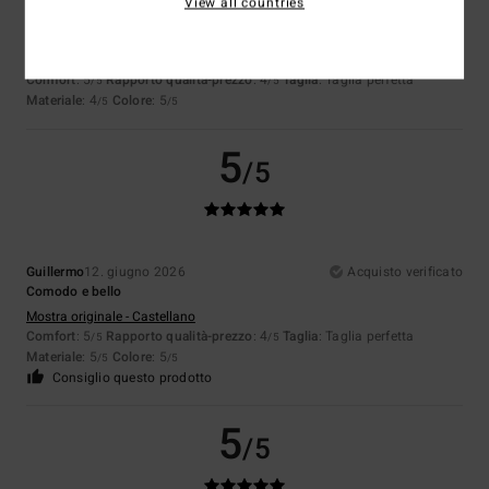
View all countries
Ralf
28. giugno 2026
Acquisto verificato
Va tutto bene
Mostra originale - Deutsch
Comfort
: 5
Rapporto qualità-prezzo
: 4
Taglia
: Taglia perfetta
/5
/5
Materiale
: 4
Colore
: 5
/5
/5
5
/5
Guillermo
12. giugno 2026
Acquisto verificato
Comodo e bello
Mostra originale - Castellano
Comfort
: 5
Rapporto qualità-prezzo
: 4
Taglia
: Taglia perfetta
/5
/5
Materiale
: 5
Colore
: 5
/5
/5
Consiglio questo prodotto
5
/5