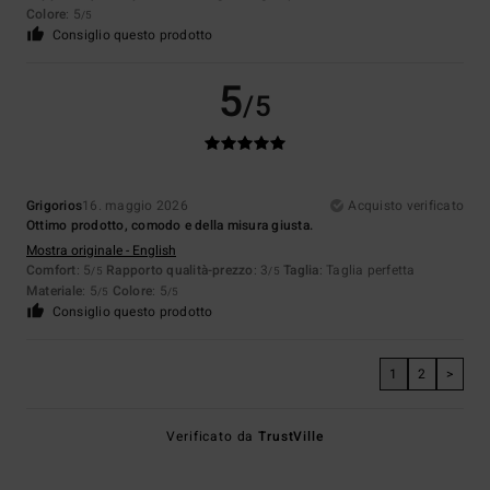
Colore
: 5
/5
Consiglio questo prodotto
5
/5
Grigorios
16. maggio 2026
Acquisto verificato
Ottimo prodotto, comodo e della misura giusta.
Mostra originale - English
Comfort
: 5
Rapporto qualità-prezzo
: 3
Taglia
: Taglia perfetta
/5
/5
Materiale
: 5
Colore
: 5
/5
/5
Consiglio questo prodotto
1
2
>
Verificato da
TrustVille