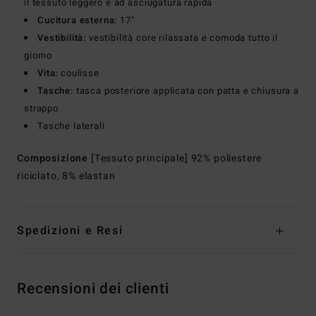
il tessuto leggero e ad asciugatura rapida
Cucitura esterna:
17"
Vestibilità:
vestibilità core rilassata e comoda tutto il
giorno
Vita:
coulisse
Tasche:
tasca posteriore applicata con patta e chiusura a
strappo
Tasche laterali
Composizione
[Tessuto principale] 92% poliestere
riciclato, 8% elastan
Spedizioni e Resi
Recensioni dei clienti