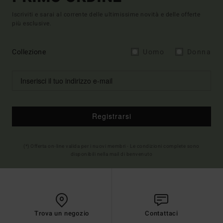
Iscriviti e sarai al corrente delle ultimissime novità e delle offerte
più esclusive.
Collezione
Uomo
Donna
Registrarsi
(*) Offerta on-line valida per i nuovi membri - Le condizioni complete sono
disponibili nella mail di benvenuto
Trova un negozio
Contattaci