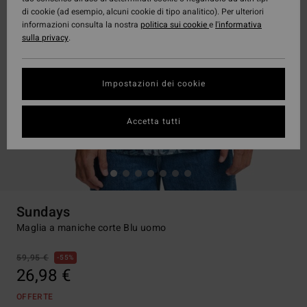
di cookie (ad esempio, alcuni cookie di tipo analitico). Per ulteriori
informazioni consulta la nostra
politica sui cookie
e
l'informativa
sulla privacy
.
Impostazioni dei cookie
Accetta tutti
Sundays
Maglia a maniche corte Blu uomo
59,95 €
55%
26,98 €
OFFERTE