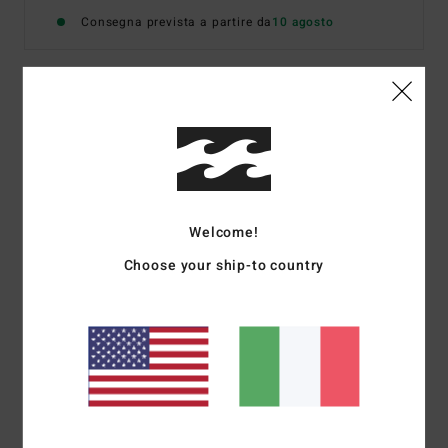
Consegna prevista a partire da
10 agosto
Dettagli & caratteristiche
Maglia a maniche corte Blu uomo
Style
24A041505
Codice colore
mdn
Welcome!
Caratteristiche
Choose your ship-to country
Stampa in 52% cotone / 48% lyocell
Composizione
52% cotone / 48% lyocell
Spedizioni e Resi