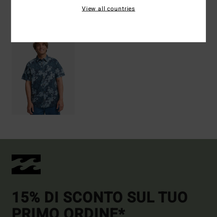
View all countries
Visti di recente
15% DI SCONTO SUL TUO
PRIMO ORDINE*