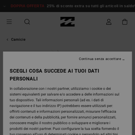
Salta
DOPPIA OFFERTA
25% di sconto extra su tutti gli articoli in saldo*
alle
informazioni
sul
prodotto
Camicie
Continua senza accettare
SCEGLI COSA SUCCEDE AI TUOI DATI
PERSONALI
In collaborazione con i nostri partner, utilizziamo i cookie o dei
sistemi equivalenti per salvare e/o accedere a delle informazioni sul
tuo dispositivo. Tali informazioni personali (ad es. i dati di
navigazione e il tuo indirizzo IP) potrebbero essere utilizzati per:
offrirti contenuti e informazioni personalizzati, misurare l’efficacia
dei contenuti e della pubblicità, per fornire annunci personalizzati,
conoscere meglio il nostro pubblico o sviluppare e migliorare i
prodotti dei nostri partner. Puoi configurare la tua scelta fornendo il
tuo consenso all’uso di determinati cookie o negandolo ad altri tipi