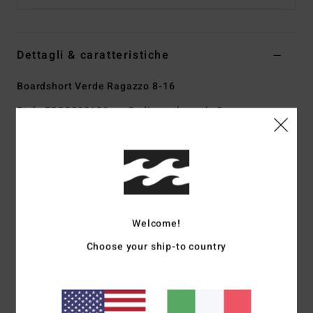
Dettagli & caratteristiche
Boardshort Verde Ragazzo 8-16
Style
EBBBS00120
Codice colore
glw5
Caratteristiche
Tessuto/tecnologia:
upcycler elasticizzato in 4 direzioni
Un tessuto dalle prestazioni elevate realizzato con
poliestere sostenibile riciclato da scarti tessili e vecchi
Welcome!
indumenti e bottiglie di PET riciclate
Prestazioni e comodità
Choose your ship-to country
Impermeabilizzazione:
rivestimento in micro repel
idrorepellente, per un tessuto leggero e ad asciugatura
rapida
Cucitura esterna:
cucitura esterna da 15"