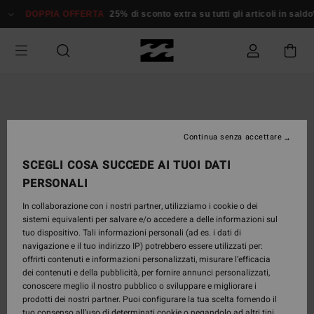
Salta
DOPPIA OFFERTA
25% di sconto extra su tutti gli articoli in saldo*
alle
informazioni
sul
prodotto
Continua senza accettare
SCEGLI COSA SUCCEDE AI TUOI DATI
PERSONALI
In collaborazione con i nostri partner, utilizziamo i cookie o dei
sistemi equivalenti per salvare e/o accedere a delle informazioni sul
tuo dispositivo. Tali informazioni personali (ad es. i dati di
navigazione e il tuo indirizzo IP) potrebbero essere utilizzati per:
offrirti contenuti e informazioni personalizzati, misurare l’efficacia
dei contenuti e della pubblicità, per fornire annunci personalizzati,
conoscere meglio il nostro pubblico o sviluppare e migliorare i
prodotti dei nostri partner. Puoi configurare la tua scelta fornendo il
tuo consenso all’uso di determinati cookie o negandolo ad altri tipi