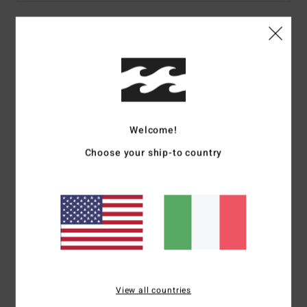
Dettagli & caratteristiche
Rash vest a maniche corte Viola Donna
Style
EBJWR00102
Codice colore
php0
Welcome!
Caratteristiche
Choose your ship-to country
Tessuto:
misto di poliestere riciclato ed elastan
Tecnologia:
protezione solare UPF 50+
Vestibilità:
vestibilità performance
Collo:
collo mock
Maniche:
maniche corte
Scarica la
Dichiarazione Di Conformità
Composizione
85% poliestere riciclato, 15% elastan
View all countries