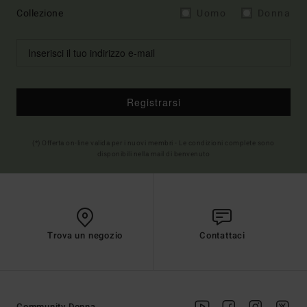
Collezione
Uomo
Donna
Registrarsi
(*) Offerta on-line valida per i nuovi membri - Le condizioni complete sono
disponibili nella mail di benvenuto
Trova un negozio
Contattaci
Community Donna