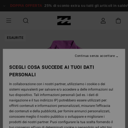
Salta
DOPPIA OFFERTA
25% di sconto extra su tutti gli articoli in saldo*
alle
informazioni
sul
prodotto
ESAURITE
Continua senza accettare
SCEGLI COSA SUCCEDE AI TUOI DATI
PERSONALI
In collaborazione con i nostri partner, utilizziamo i cookie o dei
sistemi equivalenti per salvare e/o accedere a delle informazioni sul
tuo dispositivo. Tali informazioni personali (ad es. i dati di
navigazione e il tuo indirizzo IP) potrebbero essere utilizzati per:
offrirti contenuti e informazioni personalizzati, misurare l’efficacia
dei contenuti e della pubblicità, per fornire annunci personalizzati,
conoscere meglio il nostro pubblico o sviluppare e migliorare i
prodotti dei nostri partner. Puoi configurare la tua scelta fornendo il
tuo consenso all’uso di determinati cookie o negandolo ad altri tipi