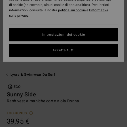
di cookie (ad esempio, alcuni cookie di tipo analitico). Per ulteriori
informazioni consulta la nostra
politica sui cookie
e
l'informativa
sulla privacy
.
Impostazioni dei cookie
Accetta tutti
Lycra & Swimwear Da Surf
ECO
Sunny Side
Rash vest a maniche corte Viola Donna
ECO-BONUS
39,95 €