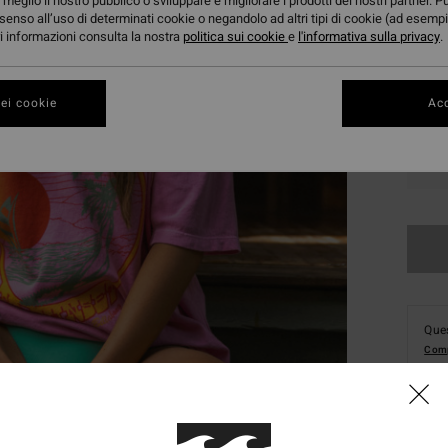
meglio il nostro pubblico o sviluppare e migliorare i prodotti dei nostri partner. P
senso all’uso di determinati cookie o negandolo ad altri tipi di cookie (ad esempi
ori informazioni consulta la nostra
politica sui cookie
e
l'informativa sulla privacy
.
ei cookie
Acc
XS
Ques
Comp
Dett