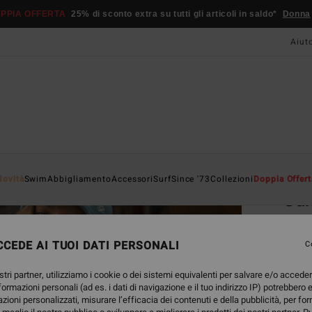
PPIA OFFERTA
25% di sconto extra su tutti gli articoli in saldo*
Donna
Aiut
Home
Novità
Swim
Abbigliamento
Accessori
Surf
Since '73
Collezioni
Doppia Offert
Sun
Magli
CEDE AI TUOI DATI PERSONALI
C
35,
stri partner, utilizziamo i cookie o dei sistemi equivalenti per salvare e/o accede
DOPPI
nformazioni personali (ad es. i dati di navigazione e il tuo indirizzo IP) potrebbero e
azioni personalizzati, misurare l’efficacia dei contenuti e della pubblicità, per fo
Color