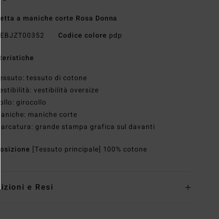
etta a maniche corte Rosa Donna
EBJZT00352
Codice colore
pdp
teristiche
essuto: tessuto di cotone
estibilità: vestibilità oversize
ollo: girocollo
aniche: maniche corte
arcatura: grande stampa grafica sul davanti
osizione
[Tessuto principale] 100% cotone
izioni e Resi