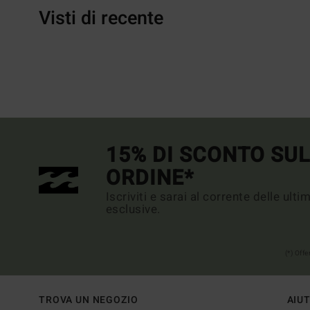
Visti di recente
15% DI SCONTO SU
ORDINE*
Iscriviti e sarai al corrente delle ult
esclusive.
(*) Off
TROVA UN NEGOZIO
AIU