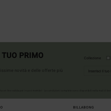
L TUO PRIMO
Collezione
imissime novità e delle offerte più
erta on-line valida per i nuovi membri - Le condizioni complete sono disponibili nella mail di b
TO
BILLABONG