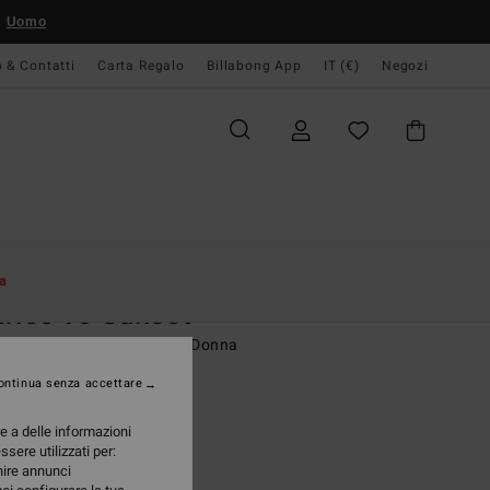
Uomo
o & Contatti
Carta Regalo
Billabong App
IT (€)
Negozi
Donna
Abbigliamento
T-Shirt
a
rise To Sunset
etta a maniche corte Rosa Donna
ontinua senza accettare
95 €
re a delle informazioni
A OFFERTA 25%
ssere utilizzati per:
rnire annunci
Paradise Pink
i