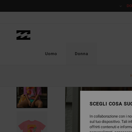
Salta
DO
alle
informazioni
sul
prodotto
Uomo
Donna
ESAURITE
SCEGLI COSA SUC
In collaborazione con i no
sul tuo dispositivo. Tali i
offrirti contenuti e inform