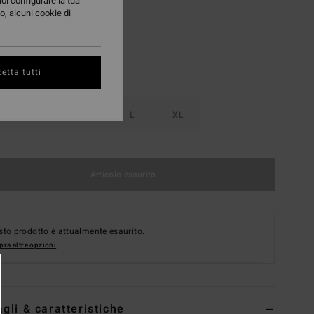
uoi configurare la tua
o, alcuni cookie di
etta tutti
S
M
L
XL
Articolo esaurito
to prodotto è attualmente esaurito.
ra altre opzioni
agli & caratteristiche