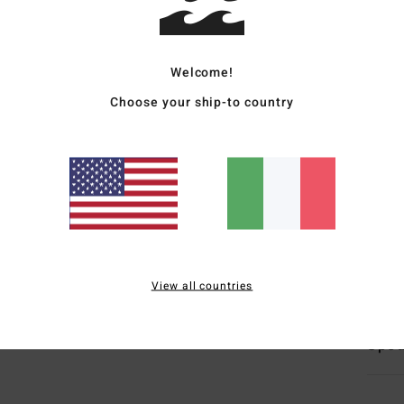
Magli
Style
Welcome!
Choose your ship-to country
Carat
T
V
C
M
M
Comp
View all countries
Sped