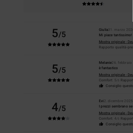
5
Giulia
31. marzo 202
/5
Mi piace tantissimo!
Mostra originale - De
Rapporto qualità-pr
Melanie
26. febbraio
5
/5
è fantastico
Mostra originale - De
Comfort
: 5
Rapport
/5
Consiglio quest
Evi
2. dicembre 2025
4
/5
I prezzi sembrano se
Mostra originale - De
Comfort
: 4
Rapport
/5
Consiglio quest