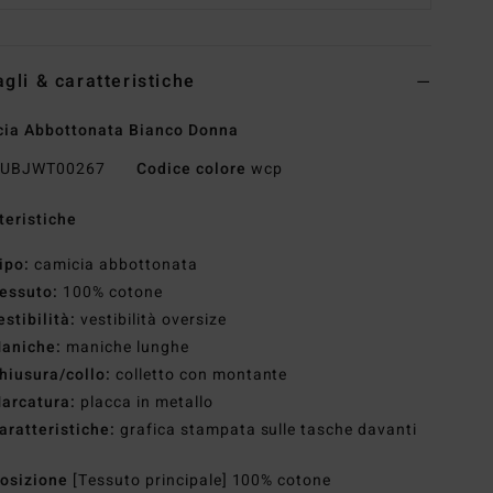
agli & caratteristiche
ia Abbottonata Bianco Donna
UBJWT00267
Codice colore
wcp
teristiche
ipo:
camicia abbottonata
essuto:
100% cotone
estibilità:
vestibilità oversize
aniche:
maniche lunghe
hiusura/collo:
colletto con montante
arcatura:
placca in metallo
aratteristiche:
grafica stampata sulle tasche davanti
osizione
[Tessuto principale] 100% cotone