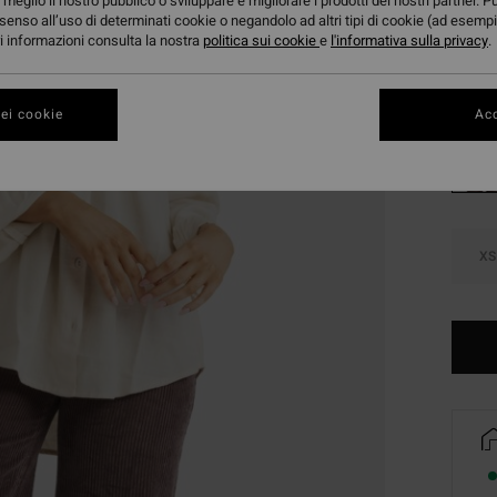
meglio il nostro pubblico o sviluppare e migliorare i prodotti dei nostri partner. P
DOPPI
senso all’uso di determinati cookie o negandolo ad altri tipi di cookie (ad esempi
ori informazioni consulta la nostra
politica sui cookie
e
l'informativa sulla privacy
.
Color
ei cookie
Acc
XS