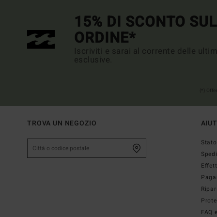
15% DI SCONTO SU
ORDINE*
Iscriviti e sarai al corrente delle ult
esclusive.
(*) Off
TROVA UN NEGOZIO
AIU
Stato
Sped
Effet
Paga
Ripar
Prote
FAQ e