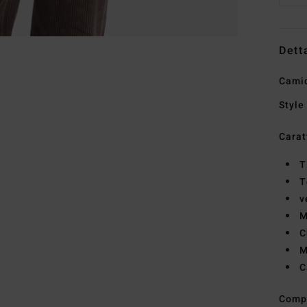
Dett
Camic
Style
Carat
T
T
v
M
C
M
C
Comp