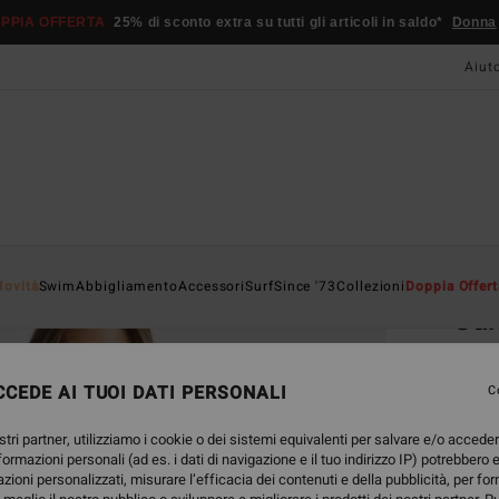
PPIA OFFERTA
25% di sconto extra su tutti gli articoli in saldo*
Donna
Aiut
Home
Novità
Swim
Abbigliamento
Accessori
Surf
Since '73
Collezioni
Doppia Offert
Su
Camic
CEDE AI TUOI DATI PERSONALI
4.7
C
65,95
stri partner, utilizziamo i cookie o dei sistemi equivalenti per salvare e/o accede
24,
nformazioni personali (ad es. i dati di navigazione e il tuo indirizzo IP) potrebbero e
azioni personalizzati, misurare l’efficacia dei contenuti e della pubblicità, per fo
OFFER