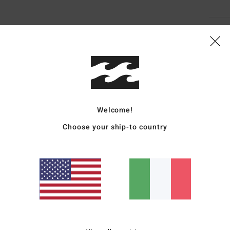
Sped
Welcome!
Punteggio medio
Choose your ship-to country
4.7
/5
basato su
3 recensioni verificate
dal dicembre 2025
Il 67% dei nostri clienti consiglia questo prodotto
pporto qualità-prezzo
Taglia
Material
4.3
4.7