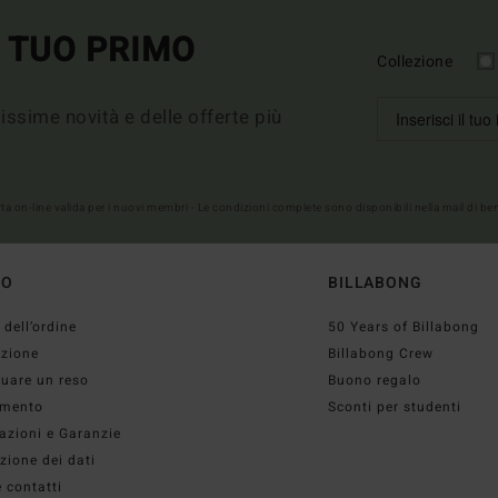
L TUO PRIMO
Collezione
imissime novità e delle offerte più
erta on-line valida per i nuovi membri - Le condizioni complete sono disponibili nella mail di b
TO
BILLABONG
 dell’ordine
50 Years of Billabong
izione
Billabong Crew
tuare un reso
Buono regalo
mento
Sconti per studenti
azioni e Garanzie
zione dei dati
 contatti