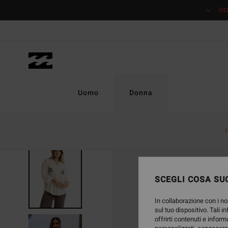
Salta
DO
alle
informazioni
sul
prodotto
Uomo
Donna
SCEGLI COSA SUC
In collaborazione con i no
sul tuo dispositivo. Tali i
offrirti contenuti e inform