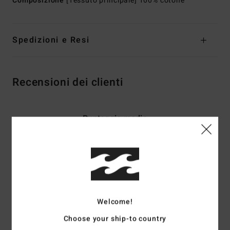
Composizione
[Tessuto principale] 100% cotone
Spedizioni e Resi
Recensioni dei clienti
Punteggio medio
5.0
/5
basato su
2 recensioni verificate
dal marzo 2026
Il 100% dei nostri clienti consiglia questo prodotto
Welcome!
Comfort
Rapporto qualità-prezzo
Choose your ship-to country
5.0
5.0