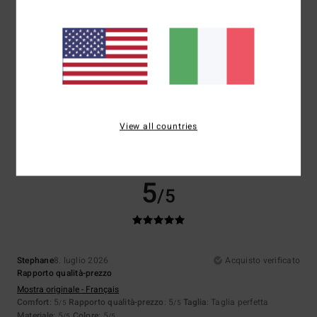
Taglia
Materiale
5.0
Troppo piccolo
Troppo grande
Colore
5.0
View all countries
5
/5
Stephane
8. luglio 2026
Acquisto verificato
Rapporto qualità-prezzo
Mostra originale - Français
Comfort
: 5
Rapporto qualità-prezzo
: 5
Taglia
: Taglia perfetta
/5
/5
Materiale
: 5
Colore
: 5
/5
/5