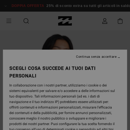
Salta
DOPPIA OFFERTA
25% di sconto extra su tutti gli articoli in saldo*
alle
informazioni
sul
prodotto
Continua senza accettare
SCEGLI COSA SUCCEDE AI TUOI DATI
PERSONALI
In collaborazione con i nostri partner, utilizziamo i cookie o dei
sistemi equivalenti per salvare e/o accedere a delle informazioni sul
tuo dispositivo. Tali informazioni personali (ad es. i dati di
navigazione e il tuo indirizzo IP) potrebbero essere utilizzati per:
offrirti contenuti e informazioni personalizzati, misurare l’efficacia
dei contenuti e della pubblicità, per fornire annunci personalizzati,
conoscere meglio il nostro pubblico o sviluppare e migliorare i
prodotti dei nostri partner. Puoi configurare la tua scelta fornendo il
tuo consenso all’uso di determinati cookie o negandolo ad altri tipi