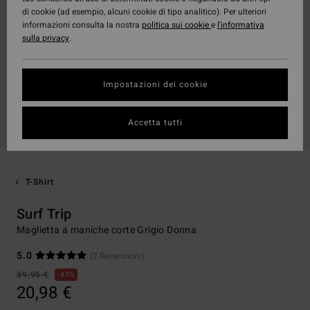
di cookie (ad esempio, alcuni cookie di tipo analitico). Per ulteriori
informazioni consulta la nostra
politica sui cookie
e
l'informativa
sulla privacy
.
Impostazioni dei cookie
Accetta tutti
T-Shirt
Surf Trip
Maglietta a maniche corte Grigio Donna
5.0
(2 Recensioni)
39,95 €
47%
20,98 €