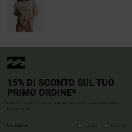
15% DI SCONTO SUL TUO
PRIMO ORDINE*
Iscriviti e sarai al corrente delle ultimissime novità e delle offerte
più esclusive.
Collezione
Uomo
Donna