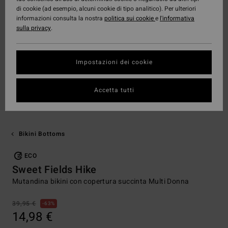
di cookie (ad esempio, alcuni cookie di tipo analitico). Per ulteriori
informazioni consulta la nostra
politica sui cookie
e
l'informativa
sulla privacy
.
Impostazioni dei cookie
Accetta tutti
Bikini Bottoms
ECO
Sweet Fields Hike
Mutandina bikini con copertura succinta Multi Donna
39,95 €
63%
14,98 €