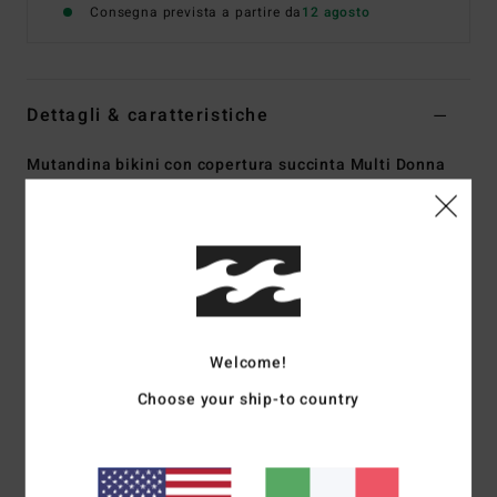
Consegna prevista a partire da
12 agosto
Dettagli & caratteristiche
Mutandina bikini con copertura succinta Multi Donna
Style
24O231506
Codice colore
mul
Caratteristiche
Collezione:
Sweet Fields
Tessuto:
tessuto mano pesca riciclato in misto di nylon e
elastan
Welcome!
Vestibilità:
vestibilità Hike
Choose your ship-to country
Vita:
vita bassa
Chiusura:
chiusura fissa
Copertura:
copertura succinta
Gamba:
gamba con taglio alto