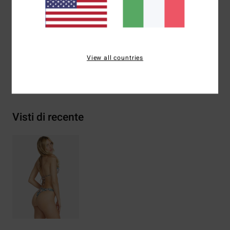
Marcatura:
logo ricamato posteriore al centro
Composizione
78% nylon 22% elastan
View all countries
Spedizioni e Resi
Visti di recente