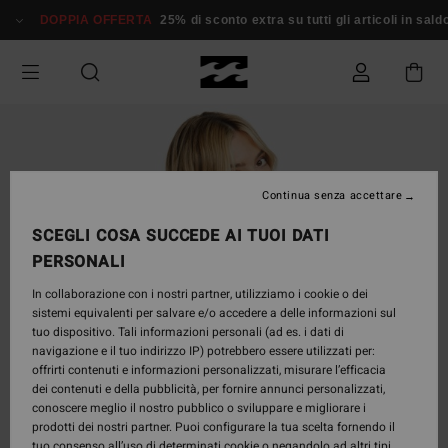
Salta
DOPPIA OFFERTA
25% di sconto extra su tutti gli articoli in saldo*
alle
informazioni
sul
prodotto
Continua senza accettare
SCEGLI COSA SUCCEDE AI TUOI DATI
PERSONALI
In collaborazione con i nostri partner, utilizziamo i cookie o dei
sistemi equivalenti per salvare e/o accedere a delle informazioni sul
tuo dispositivo. Tali informazioni personali (ad es. i dati di
navigazione e il tuo indirizzo IP) potrebbero essere utilizzati per:
offrirti contenuti e informazioni personalizzati, misurare l’efficacia
dei contenuti e della pubblicità, per fornire annunci personalizzati,
conoscere meglio il nostro pubblico o sviluppare e migliorare i
prodotti dei nostri partner. Puoi configurare la tua scelta fornendo il
tuo consenso all’uso di determinati cookie o negandolo ad altri tipi