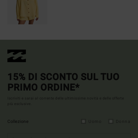
15% DI SCONTO SUL TUO
PRIMO ORDINE*
Iscriviti e sarai al corrente delle ultimissime novità e delle offerte
più esclusive.
Collezione
Uomo
Donna