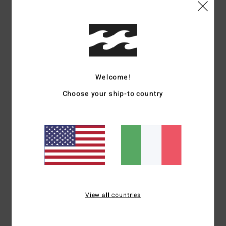
Consiglio questo prodotto
5
/5
Welcome!
Beatrice
17. giugno 2026
Acquisto verificato
Choose your ship-to country
Molto comodo da indossare
Mostra originale - Français
Comfort
: 5
Rapporto qualità-prezzo
: 5
Taglia
: Taglia perfetta
/5
/5
Materiale
: 5
Colore
: 5
/5
/5
4
/5
View all countries
Arnaud
12. giugno 2026
Acquisto verificato
Ci sono cose che non si possono spiegare
Mostra originale - Français