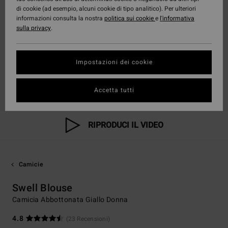
di cookie (ad esempio, alcuni cookie di tipo analitico). Per ulteriori
informazioni consulta la nostra
politica sui cookie
e
l'informativa
sulla privacy
.
Impostazioni dei cookie
Accetta tutti
RIPRODUCI IL VIDEO
Camicie
Swell Blouse
Camicia Abbottonata Giallo Donna
4.8
(23 Recensioni)