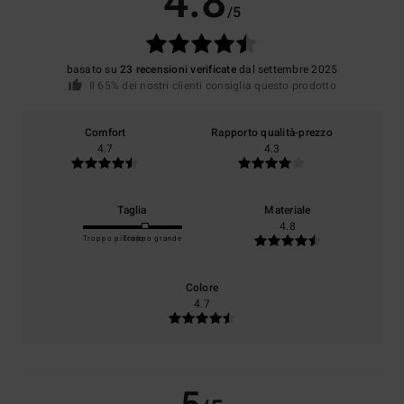
4.8
/5
basato su
23 recensioni verificate
dal settembre 2025
Il 65% dei nostri clienti consiglia questo prodotto
Comfort
Rapporto qualità-prezzo
4.7
4.3
Taglia
Materiale
4.8
Troppo piccolo
Troppo grande
Colore
4.7