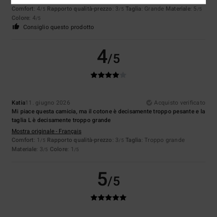
Comfort
: 4
Rapporto qualità-prezzo
: 3
Taglia
: Grande
Materiale
: 5
/5
/5
/5
Colore
: 4
/5
Consiglio questo prodotto
4
/5
Katia
11. giugno 2026
Acquisto verificato
Mi piace questa camicia, ma il cotone è decisamente troppo pesante e la
taglia L è decisamente troppo grande
Mostra originale - Français
Comfort
: 1
Rapporto qualità-prezzo
: 3
Taglia
: Troppo grande
/5
/5
Materiale
: 3
Colore
: 1
/5
/5
5
/5