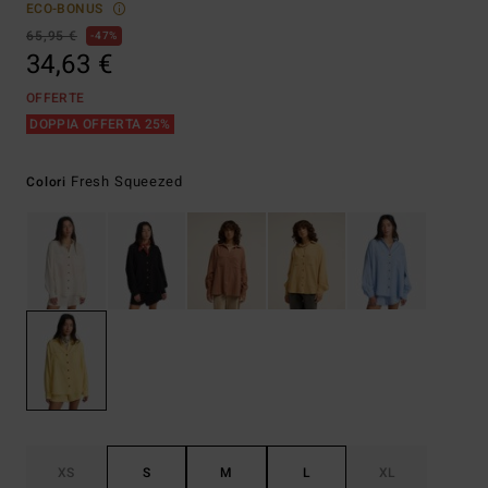
ECO-BONUS
65,95 €
47%
34,63 €
OFFERTE
DOPPIA OFFERTA 25%
Fresh Squeezed
Colori
XS
S
M
L
XL