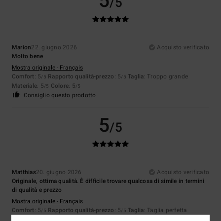
5
/5
Marion
22. giugno 2026
Acquisto verificato
Molto bene
Mostra originale - Français
Comfort
: 5
Rapporto qualità-prezzo
: 5
Taglia
: Troppo grande
/5
/5
Materiale
: 5
Colore
: 5
/5
/5
Consiglio questo prodotto
5
/5
Matthias
20. giugno 2026
Acquisto verificato
Originale, ottima qualità. È difficile trovare qualcosa di simile in termini
di qualità e prezzo
Mostra originale - Français
Comfort
: 5
Rapporto qualità-prezzo
: 5
Taglia
: Taglia perfetta
/5
/5
Materiale
: 5
Colore
: 5
/5
/5