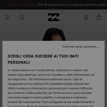
Salta
DOPPIA OFFERTA
25% di sconto extra su tutti gli articoli in sald
alle
informazioni
sul
prodotto
Continua senza accettare
SCEGLI COSA SUCCEDE AI TUOI DATI
PERSONALI
In collaborazione con i nostri partner, utilizziamo i cookie o dei
sistemi equivalenti per salvare e/o accedere a delle informazioni sul
tuo dispositivo. Tali informazioni personali (ad es. i dati di
navigazione e il tuo indirizzo IP) potrebbero essere utilizzati per:
offrirti contenuti e informazioni personalizzati, misurare l’efficacia
dei contenuti e della pubblicità, per fornire annunci personalizzati,
conoscere meglio il nostro pubblico o sviluppare e migliorare i
prodotti dei nostri partner. Puoi configurare la tua scelta fornendo il
tuo consenso all’uso di determinati cookie o negandolo ad altri tipi