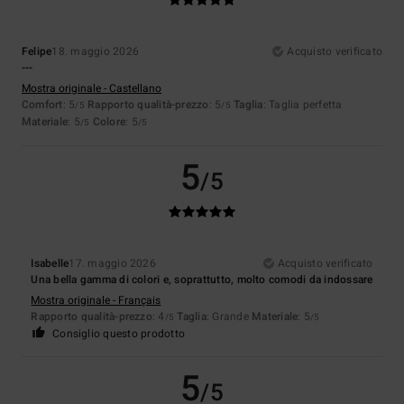
Felipe
18. maggio 2026
Acquisto verificato
---
Mostra originale - Castellano
Comfort
: 5
Rapporto qualità-prezzo
: 5
Taglia
: Taglia perfetta
/5
/5
Materiale
: 5
Colore
: 5
/5
/5
5
/5
Isabelle
17. maggio 2026
Acquisto verificato
Una bella gamma di colori e, soprattutto, molto comodi da indossare
Mostra originale - Français
Rapporto qualità-prezzo
: 4
Taglia
: Grande
Materiale
: 5
/5
/5
Consiglio questo prodotto
5
/5