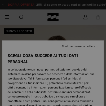
Salta
DOPPIA OFFERTA
25% di sconto extra su tutti gli articoli in saldo*
Do
alle
informazioni
sul
prodotto
NUOVO PRODOTTO
Continua senza accettare
SCEGLI COSA SUCCEDE AI TUOI DATI
PERSONALI
In collaborazione con i nostri partner, utilizziamo i cookie o dei
sistemi equivalenti per salvare e/o accedere a delle informazioni sul
tuo dispositivo. Tali informazioni personali (ad es. i dati di
navigazione e il tuo indirizzo IP) potrebbero essere utilizzati per:
offrirti contenuti e informazioni personalizzati, misurare l’efficacia
dei contenuti e della pubblicità, per fornire annunci personalizzati,
conoscere meglio il nostro pubblico o sviluppare e migliorare i
prodotti dei nostri partner. Puoi configurare la tua scelta fornendo il
tuo consenso all’uso di determinati cookie o negandolo ad altri tipi