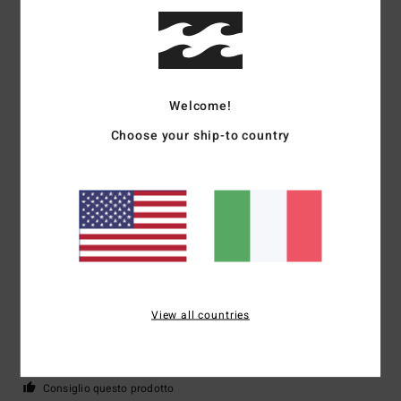
5
/5
Beatrice
17. giugno 2026
Acquisto verificato
Welcome!
Molto comodo da indossare
Mostra originale - Français
Choose your ship-to country
Comfort
: 5
Rapporto qualità-prezzo
: 5
Taglia
: Taglia perfetta
/5
/5
Materiale
: 5
Colore
: 5
/5
/5
4
/5
Arnaud
12. giugno 2026
Acquisto verificato
View all countries
Ci sono cose che non si possono spiegare
Mostra originale - Français
Comfort
: 4
Rapporto qualità-prezzo
: 3
Taglia
: Grande
Materiale
: 5
/5
/5
/5
Colore
: 4
/5
Consiglio questo prodotto