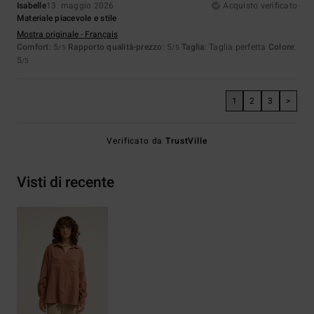
Isabelle
13. maggio 2026
Acquisto verificato
Materiale piacevole e stile
Mostra originale - Français
Comfort
: 5
Rapporto qualità-prezzo
: 5
Taglia
: Taglia perfetta
Colore
:
/5
/5
5
/5
1
2
3
>
Verificato da
TrustVille
Visti di recente