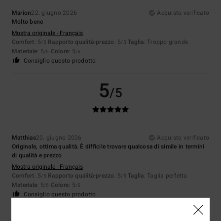
Marion
22. giugno 2026
Acquisto verificato
Molto bene
Mostra originale - Français
Comfort
: 5
Rapporto qualità-prezzo
: 5
Taglia
: Troppo grande
/5
/5
Materiale
: 5
Colore
: 5
/5
/5
Consiglio questo prodotto
5
/5
Matthias
20. giugno 2026
Acquisto verificato
Originale, ottima qualità. È difficile trovare qualcosa di simile in termini
di qualità e prezzo
Mostra originale - Français
Comfort
: 5
Rapporto qualità-prezzo
: 5
Taglia
: Taglia perfetta
/5
/5
Materiale
: 5
Colore
: 5
/5
/5
Consiglio questo prodotto