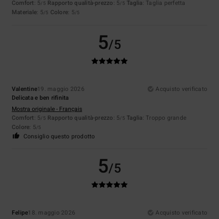
Comfort
: 5
Rapporto qualità-prezzo
: 5
Taglia
: Taglia perfetta
/5
/5
Materiale
: 5
Colore
: 5
/5
/5
5
/5
Valentine
19. maggio 2026
Acquisto verificato
Delicata e ben rifinita
Mostra originale - Français
Comfort
: 5
Rapporto qualità-prezzo
: 5
Taglia
: Troppo grande
/5
/5
Colore
: 5
/5
Consiglio questo prodotto
5
/5
Felipe
18. maggio 2026
Acquisto verificato