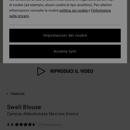
di cookie (ad esempio, alcuni cookie di tipo analitico). Per ulteriori
informazioni consulta la nostra
politica sui cookie
e
l'informativa
sulla privacy
.
Impostazioni dei cookie
Accetta tutti
RIPRODUCI IL VIDEO
Camicie
Swell Blouse
Camicia Abbottonata Marrone Donna
4.8
(23 Recensioni)