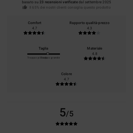
basato su
23 recensioni verificate
dal settembre 2025
Il 65% dei nostri clienti consiglia questo prodotto
Comfort
Rapporto qualità-prezzo
4.7
4.3
Taglia
Materiale
4.8
Troppo piccolo
Troppo grande
Colore
4.7
5
/5