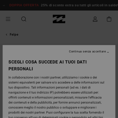
Salta
DOPPIA OFFERTA
25% di sconto extra su tutti gli articoli in saldo*
alle
informazioni
sul
prodotto
Felpe
ESAURITE
Continua senza accettare
SCEGLI COSA SUCCEDE AI TUOI DATI
PERSONALI
In collaborazione con i nostri partner, utilizziamo i cookie o dei
sistemi equivalenti per salvare e/o accedere a delle informazioni sul
tuo dispositivo. Tali informazioni personali (ad es. i dati di
navigazione e il tuo indirizzo IP) potrebbero essere utilizzati per:
offrirti contenuti e informazioni personalizzati, misurare l’efficacia
dei contenuti e della pubblicità, per fornire annunci personalizzati,
conoscere meglio il nostro pubblico o sviluppare e migliorare i
prodotti dei nostri partner. Puoi configurare la tua scelta fornendo il
tuo consenso all’uso di determinati cookie o negandolo ad altri tipi