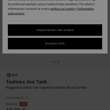
di cookie (ad esempio, alcuni cookie di tipo analitico). Per ulteriori
informazioni consulta la nostra
politica sui cookie
e
l'informativa
sulla privacy
.
Impostazioni dei cookie
Accetta tutti
ECO
Tanlines Ava Tank
Reggiseno bikini con copertura media Rosa Donna
ECO-BONUS
49,95 €
63%