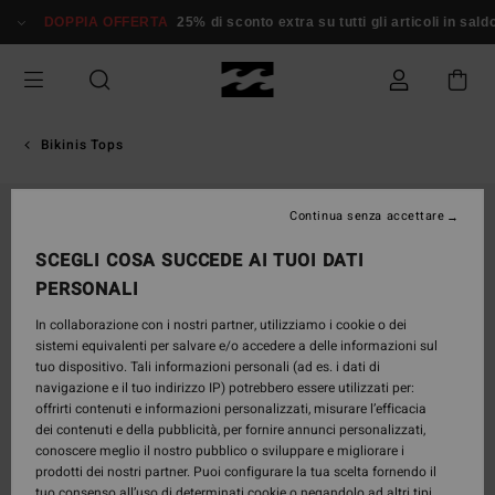
Salta
DOPPIA OFFERTA
25% di sconto extra su tutti gli articoli in saldo*
alle
informazioni
sul
prodotto
Bikinis Tops
Continua senza accettare
SCEGLI COSA SUCCEDE AI TUOI DATI
PERSONALI
In collaborazione con i nostri partner, utilizziamo i cookie o dei
sistemi equivalenti per salvare e/o accedere a delle informazioni sul
tuo dispositivo. Tali informazioni personali (ad es. i dati di
navigazione e il tuo indirizzo IP) potrebbero essere utilizzati per:
offrirti contenuti e informazioni personalizzati, misurare l’efficacia
dei contenuti e della pubblicità, per fornire annunci personalizzati,
conoscere meglio il nostro pubblico o sviluppare e migliorare i
prodotti dei nostri partner. Puoi configurare la tua scelta fornendo il
tuo consenso all’uso di determinati cookie o negandolo ad altri tipi