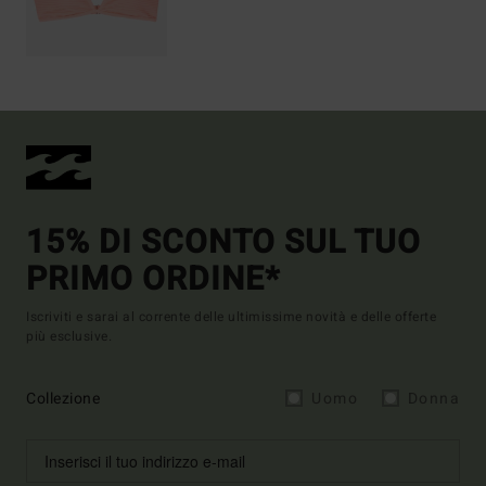
15% DI SCONTO SUL TUO
PRIMO ORDINE*
Iscriviti e sarai al corrente delle ultimissime novità e delle offerte
più esclusive.
Collezione
Uomo
Donna