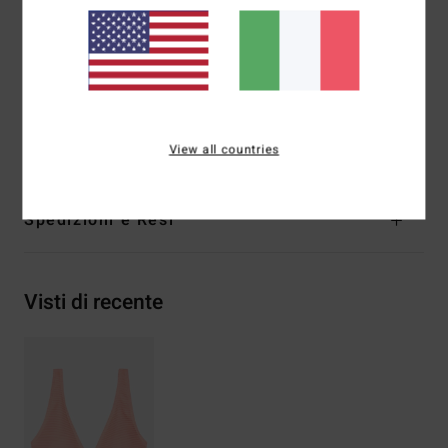
Chiusura:
gancio a S centrale in posizione posteriore
Copertura:
Copertura media
Marcatura:
logo ricamato
Composizione
[Tessuto principale] 91% poliestere
riciclato, 9% elastan
View all countries
Spedizioni e Resi
Visti di recente