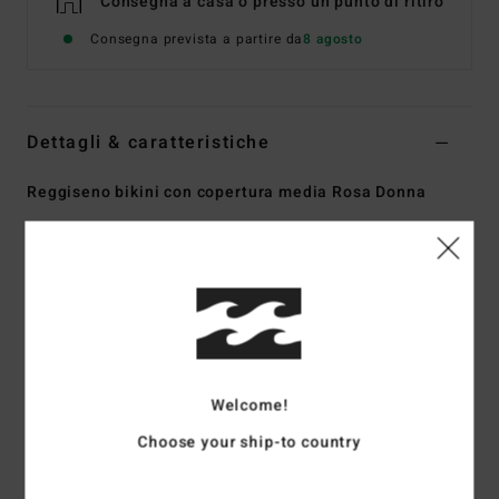
Consegna a casa o presso un punto di ritiro
Consegna prevista a partire da
8 agosto
Dettagli & caratteristiche
Reggiseno bikini con copertura media Rosa Donna
Style
EBJX300120
Codice colore
mfq0
Caratteristiche
Collezione:
collezione Tanlines
Tessuto:
tessuto Tanlines misto di 91% poliestere
riciclato e 9% elastan
Welcome!
Forma:
a canotta
Collo:
scollo profondo
Choose your ship-to country
Imbottitura:
imbottiture staccabili
Spalline:
Spalline fisse