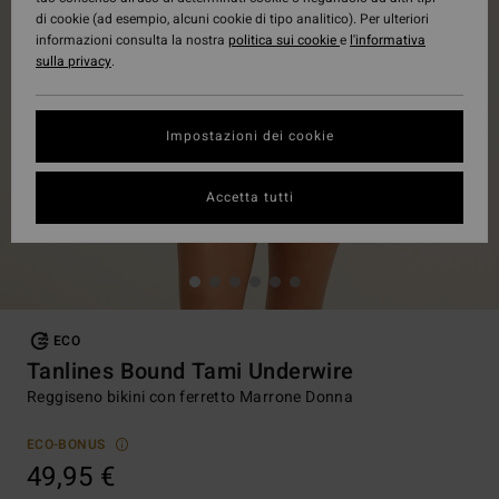
di cookie (ad esempio, alcuni cookie di tipo analitico). Per ulteriori
informazioni consulta la nostra
politica sui cookie
e
l'informativa
sulla privacy
.
Impostazioni dei cookie
Accetta tutti
ECO
Tanlines Bound Tami Underwire
Reggiseno bikini con ferretto Marrone Donna
ECO-BONUS
49,95 €