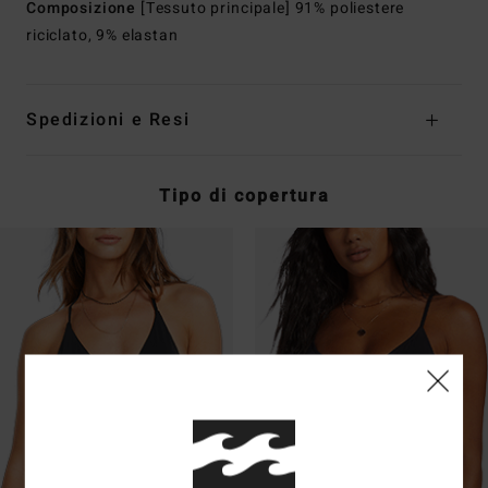
Composizione
[Tessuto principale] 91% poliestere
riciclato, 9% elastan
Spedizioni e Resi
Tipo di copertura