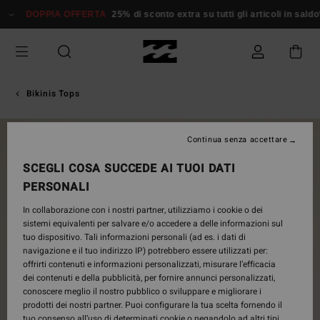
Salta
DOPPIA OFFERTA
25% di sconto extra su tutti gli articoli in sald
alle
informazioni
sul
prodotto
Bikinis Tops
NUOVO PRODOTTO
Continua senza accettare
SCEGLI COSA SUCCEDE AI TUOI DATI
PERSONALI
In collaborazione con i nostri partner, utilizziamo i cookie o dei
sistemi equivalenti per salvare e/o accedere a delle informazioni sul
tuo dispositivo. Tali informazioni personali (ad es. i dati di
navigazione e il tuo indirizzo IP) potrebbero essere utilizzati per:
offrirti contenuti e informazioni personalizzati, misurare l’efficacia
dei contenuti e della pubblicità, per fornire annunci personalizzati,
conoscere meglio il nostro pubblico o sviluppare e migliorare i
prodotti dei nostri partner. Puoi configurare la tua scelta fornendo il
tuo consenso all’uso di determinati cookie o negandolo ad altri tipi