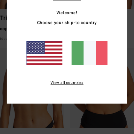
Welcome!
Triangle
Underwire
Choose your ship-to country
copertura media
copertura media
ideale per busti piccoli/medi
buon sostegno con spalline
View all countries