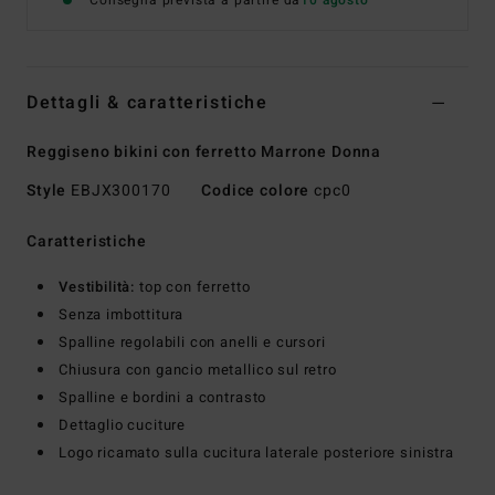
Consegna prevista a partire da
10 agosto
Dettagli & caratteristiche
Reggiseno bikini con ferretto Marrone Donna
Style
EBJX300170
Codice colore
cpc0
Caratteristiche
Vestibilità:
top con ferretto
Senza imbottitura
Spalline regolabili con anelli e cursori
Chiusura con gancio metallico sul retro
Spalline e bordini a contrasto
Dettaglio cuciture
Logo ricamato sulla cucitura laterale posteriore sinistra