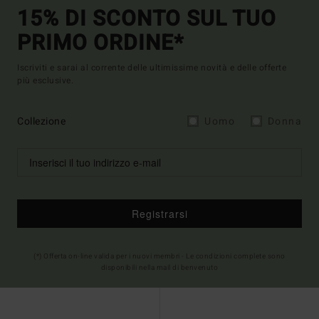
15% DI SCONTO SUL TUO
PRIMO ORDINE*
Iscriviti e sarai al corrente delle ultimissime novità e delle offerte
più esclusive.
Collezione
Uomo
Donna
Registrarsi
(*) Offerta on-line valida per i nuovi membri - Le condizioni complete sono
disponibili nella mail di benvenuto