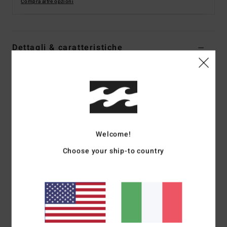
Compra altre opzioni
Dettagli & caratteristiche
Costume intero con ferretto Bianco Donna
Style
ABJX100250
Codice colore
scs
Caratteristiche
Collezione: collezione Tanlines
Welcome!
Tessuto: Tanlines misto di poliestere riciclato (91%) ed
Choose your ship-to country
elastan (9%)
Forma: costume intero Emma con ferretto
Collo: scollo rotondo
Spalline: Spalline regolabili con anello e cursore
Gamba: gamba alta
Copertura inferiore: taglio hike con copertura succinta