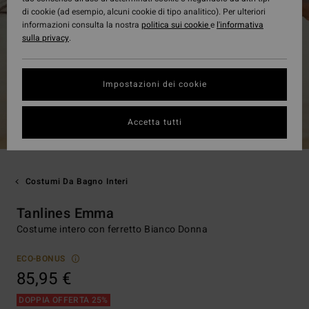
di cookie (ad esempio, alcuni cookie di tipo analitico). Per ulteriori
informazioni consulta la nostra
politica sui cookie
e
l'informativa
sulla privacy
.
Impostazioni dei cookie
Accetta tutti
Costumi Da Bagno Interi
Tanlines Emma
Costume intero con ferretto Bianco Donna
ECO-BONUS
85,95 €
DOPPIA OFFERTA 25%