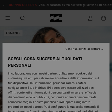
Salta
DOPPIA OFFERTA
25% di sconto extra su tutti gli articoli in saldo*
alle
informazioni
sul
prodotto
ESAURITE
Continua senza accettare
SCEGLI COSA SUCCEDE AI TUOI DATI
PERSONALI
In collaborazione con i nostri partner, utilizziamo i cookie o dei
sistemi equivalenti per salvare e/o accedere a delle informazioni sul
tuo dispositivo. Tali informazioni personali (ad es. i dati di
navigazione e il tuo indirizzo IP) potrebbero essere utilizzati per:
offrirti contenuti e informazioni personalizzati, misurare l’efficacia
dei contenuti e della pubblicità, per fornire annunci personalizzati,
conoscere meglio il nostro pubblico o sviluppare e migliorare i
prodotti dei nostri partner. Puoi configurare la tua scelta fornendo il
tuo consenso all’uso di determinati cookie o negandolo ad altri tipi