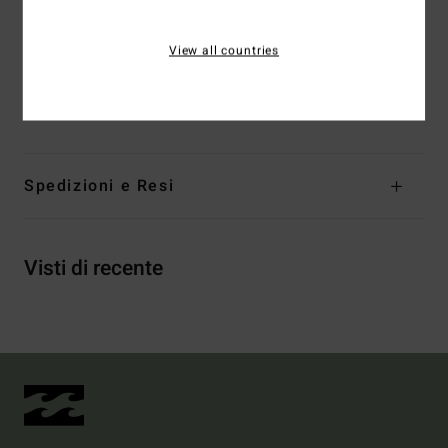
Chiusura: chiusura pull-on
Marcatura: logo ricamato
View all countries
Composizione
[Tessuto principale] 91% poliestere
riciclato, 9% elastan
Spedizioni e Resi
Visti di recente