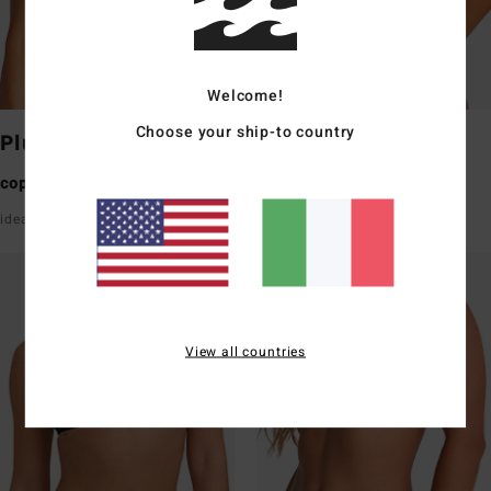
Welcome!
Choose your ship-to country
Plunge
Bandeau
copertura media
copertura media
ideale per busti piccoli
ideale per busti piccoli/medi
View all countries