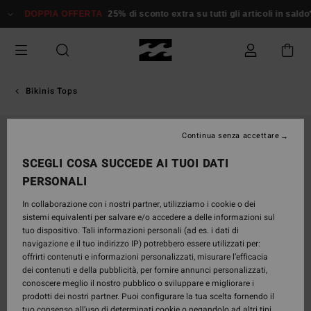
Salta
DOPPIA OFFERTA
25% di sconto extra su tutti gli articoli in saldo*
Do
alle
informazioni
sul
prodotto
Bikinis Tops
NUOVO PRODOTTO
Continua senza accettare
SCEGLI COSA SUCCEDE AI TUOI DATI
PERSONALI
In collaborazione con i nostri partner, utilizziamo i cookie o dei
sistemi equivalenti per salvare e/o accedere a delle informazioni sul
tuo dispositivo. Tali informazioni personali (ad es. i dati di
navigazione e il tuo indirizzo IP) potrebbero essere utilizzati per:
offrirti contenuti e informazioni personalizzati, misurare l’efficacia
dei contenuti e della pubblicità, per fornire annunci personalizzati,
conoscere meglio il nostro pubblico o sviluppare e migliorare i
prodotti dei nostri partner. Puoi configurare la tua scelta fornendo il
tuo consenso all’uso di determinati cookie o negandolo ad altri tipi