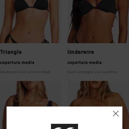
Triangle
Underwire
copertura media
copertura media
ideale per busti piccoli/medi
buon sostegno con spalline