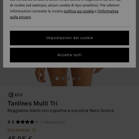
di cookie (ad esempio, alcuni cookie di tipo analitico). Per ulteriori
informazioni consulta la nostra
politica sui cookie
e
l'informativa
sulla privacy
.
Impostazioni dei cookie
Accetta tutti
ECO
Tanlines Multi Tri
Reggiseno bikini con copertura succinta Nero Donna
4.0
(1 Recensioni)
ECO-BONUS