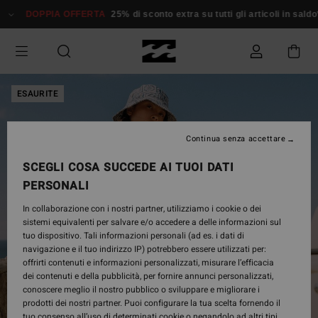
Salta
DOPPIA OFFERTA
25% di sconto extra su tutti gli articoli in saldo*
alle
informazioni
sul
prodotto
ESAURITE
Continua senza accettare
SCEGLI COSA SUCCEDE AI TUOI DATI
PERSONALI
In collaborazione con i nostri partner, utilizziamo i cookie o dei
sistemi equivalenti per salvare e/o accedere a delle informazioni sul
tuo dispositivo. Tali informazioni personali (ad es. i dati di
navigazione e il tuo indirizzo IP) potrebbero essere utilizzati per:
offrirti contenuti e informazioni personalizzati, misurare l’efficacia
dei contenuti e della pubblicità, per fornire annunci personalizzati,
conoscere meglio il nostro pubblico o sviluppare e migliorare i
prodotti dei nostri partner. Puoi configurare la tua scelta fornendo il
tuo consenso all’uso di determinati cookie o negandolo ad altri tipi