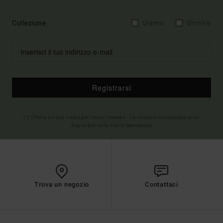
Collezione
Uomo
Donna
Registrarsi
(*) Offerta on-line valida per i nuovi membri - Le condizioni complete sono
disponibili nella mail di benvenuto
Trova un negozio
Contattaci