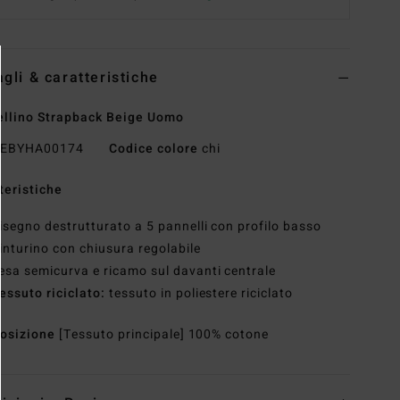
agli & caratteristiche
llino Strapback Beige Uomo
EBYHA00174
Codice colore
chi
teristiche
isegno destrutturato a 5 pannelli con profilo basso
inturino con chiusura regolabile
esa semicurva e ricamo sul davanti centrale
essuto riciclato:
tessuto in poliestere riciclato
osizione
[Tessuto principale] 100% cotone