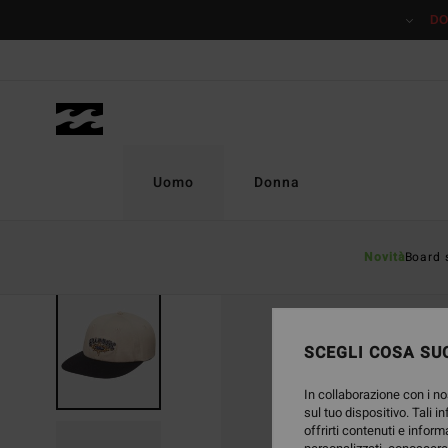
Salta
DO
alle
informazioni
sul
prodotto
Uomo
Donna
Novità
Board 
SCEGLI COSA SUC
In collaborazione con i no
sul tuo dispositivo. Tali i
offrirti contenuti e inform