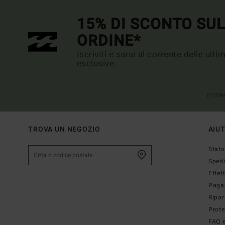
15% DI SCONTO SU
ORDINE*
Iscriviti e sarai al corrente delle ult
esclusive.
(*) Off
TROVA UN NEGOZIO
AIU
Stato
Sped
Effet
Paga
Ripar
Prote
FAQ e