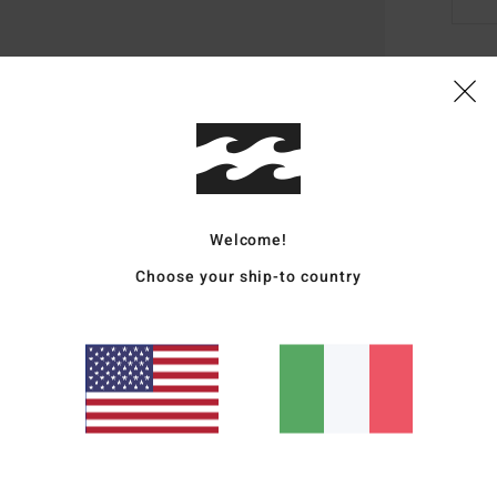
Dett
Cappe
Style
Carat
Welcome!
Choose your ship-to country
D
C
T
T
Comp