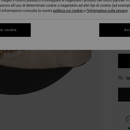
meglio il nostro pubblico o sviluppare e migliorare i prodotti dei nostri partner. P
senso all’uso di determinati cookie o negandolo ad altri tipi di cookie (ad esempi
ori informazioni consulta la nostra
politica sui cookie
e
l'informativa sulla privacy
.
Color
ei cookie
Acc
Co