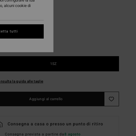
uoi configurare la tua
o, alcuni cookie di
Chino
i
etta tutti
1SZ
nsulta la guida alle taglie
Aggiungi al carrello
Consegna a casa o presso un punto di ritiro
Consegna prevista a partire da
8 agosto