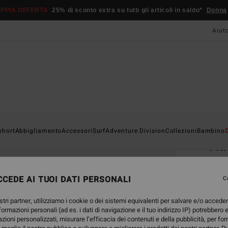
PPIA OFFERTA
25% di sconto extra su tutti gli articoli in saldo*
Donna
Aiut
Home
short
Abbigliamento
Accessori
Surf
Adventure Division
Collezioni
Bambino
Th
Cappe
CEDE AI TUOI DATI PERSONALI
C
32,95
17,
stri partner, utilizziamo i cookie o dei sistemi equivalenti per salvare e/o accede
nformazioni personali (ad es. i dati di navigazione e il tuo indirizzo IP) potrebbero e
OFFER
azioni personalizzati, misurare l’efficacia dei contenuti e della pubblicità, per fo
DOPPI