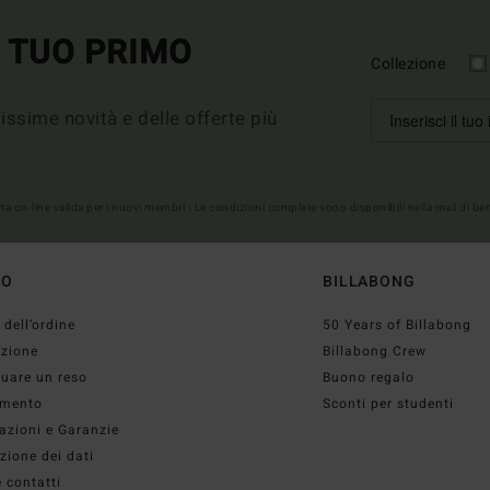
L TUO PRIMO
Collezione
imissime novità e delle offerte più
erta on-line valida per i nuovi membri - Le condizioni complete sono disponibili nella mail di b
TO
BILLABONG
 dell’ordine
50 Years of Billabong
izione
Billabong Crew
tuare un reso
Buono regalo
mento
Sconti per studenti
azioni e Garanzie
zione dei dati
 contatti