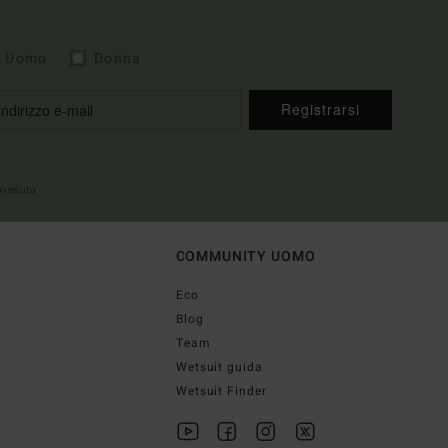
Uomo
Donna
Registrarsi
envenuto
COMMUNITY UOMO
Eco
Blog
Team
Wetsuit guida
Wetsuit Finder