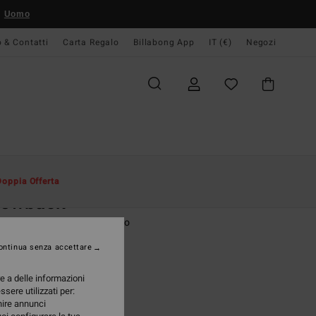
Uomo
o & Contatti
Carta Regalo
Billabong App
IT (€)
Negozi
Uomo
Accessori
Cappelli & Cappellini
Doppia Offerta
rowback
llino Strapback Beige Uomo
ontinua senza accettare
 €
47%
30 €
re a delle informazioni
ssere utilizzati per:
TE
rnire annunci
A OFFERTA 25%