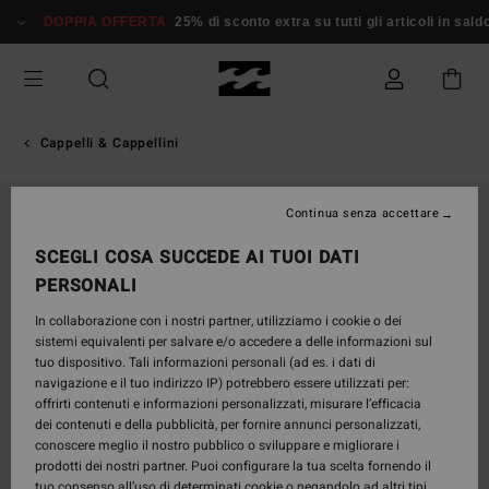
Salta
DOPPIA OFFERTA
25% di sconto extra su tutti gli articoli in saldo*
alle
informazioni
sul
prodotto
Cappelli & Cappellini
Continua senza accettare
SCEGLI COSA SUCCEDE AI TUOI DATI
PERSONALI
In collaborazione con i nostri partner, utilizziamo i cookie o dei
sistemi equivalenti per salvare e/o accedere a delle informazioni sul
tuo dispositivo. Tali informazioni personali (ad es. i dati di
navigazione e il tuo indirizzo IP) potrebbero essere utilizzati per:
offrirti contenuti e informazioni personalizzati, misurare l’efficacia
dei contenuti e della pubblicità, per fornire annunci personalizzati,
conoscere meglio il nostro pubblico o sviluppare e migliorare i
prodotti dei nostri partner. Puoi configurare la tua scelta fornendo il
tuo consenso all’uso di determinati cookie o negandolo ad altri tipi