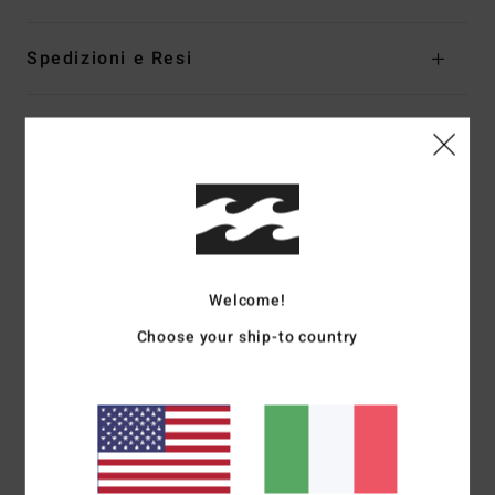
Spedizioni e Resi
Recensioni dei clienti
Punteggio medio
3.0
/5
Welcome!
Choose your ship-to country
basato su
1 recensioni verificate
dal luglio 2026
Il 100% dei nostri clienti consiglia questo prodotto
Comfort
Rapporto qualità-prezzo
4.0
5.0