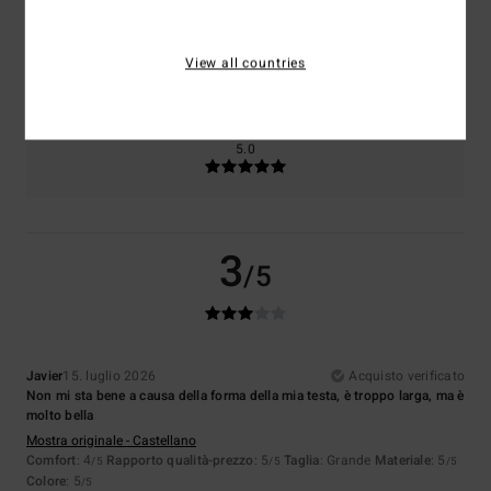
Taglia
Materiale
5.0
View all countries
Troppo piccolo
Troppo grande
Colore
5.0
3
/5
Javier
15. luglio 2026
Acquisto verificato
Non mi sta bene a causa della forma della mia testa, è troppo larga, ma è
molto bella
Mostra originale - Castellano
Comfort
: 4
Rapporto qualità-prezzo
: 5
Taglia
: Grande
Materiale
: 5
/5
/5
/5
Colore
: 5
/5