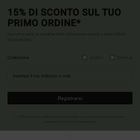
15% DI SCONTO SUL TUO
PRIMO ORDINE*
Iscriviti e sarai al corrente delle ultimissime novità e delle offerte
più esclusive.
Collezione
Uomo
Donna
Registrarsi
(*) Offerta on-line valida per i nuovi membri - Le condizioni complete sono
disponibili nella mail di benvenuto