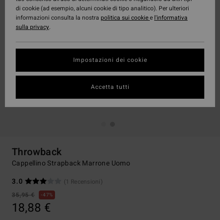
di cookie (ad esempio, alcuni cookie di tipo analitico). Per ulteriori
informazioni consulta la nostra
politica sui cookie
e
l'informativa
sulla privacy
.
Impostazioni dei cookie
Accetta tutti
Throwback
Cappellino Strapback Marrone Uomo
3.0
(1 Recensioni)
35,95 €
47%
18,88 €