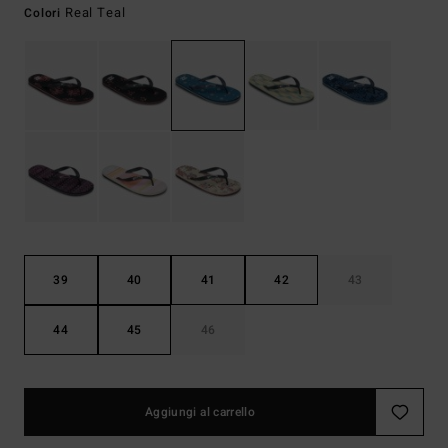
Real Teal
Colori
39
40
41
42
43
44
45
46
Aggiungi al carrello