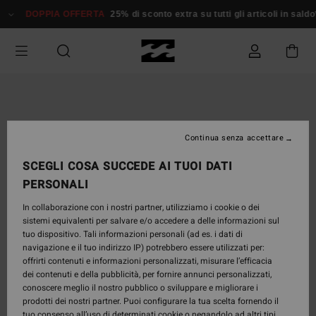
Salta
DOPPIA OFFERTA
25% di sconto extra su tutti gli articoli in saldo*
alle
informazioni
sul
prodotto
Continua senza accettare
SCEGLI COSA SUCCEDE AI TUOI DATI
PERSONALI
In collaborazione con i nostri partner, utilizziamo i cookie o dei
sistemi equivalenti per salvare e/o accedere a delle informazioni sul
tuo dispositivo. Tali informazioni personali (ad es. i dati di
navigazione e il tuo indirizzo IP) potrebbero essere utilizzati per:
offrirti contenuti e informazioni personalizzati, misurare l’efficacia
dei contenuti e della pubblicità, per fornire annunci personalizzati,
conoscere meglio il nostro pubblico o sviluppare e migliorare i
prodotti dei nostri partner. Puoi configurare la tua scelta fornendo il
tuo consenso all’uso di determinati cookie o negandolo ad altri tipi