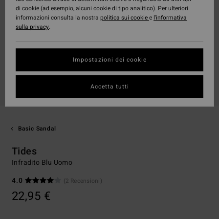
di cookie (ad esempio, alcuni cookie di tipo analitico). Per ulteriori
informazioni consulta la nostra
politica sui cookie
e
l'informativa
sulla privacy
.
Impostazioni dei cookie
Accetta tutti
Basic Sandal
Tides
Infradito Blu Uomo
4.0
(2 Recensioni)
22,95 €