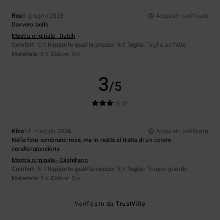
Bea
8. giugno 2026
Acquisto verificato
Davvero bello
Mostra originale - Dutch
Comfort
: 5
Rapporto qualità-prezzo
: 5
Taglia
: Taglia perfetta
/5
/5
Materiale
: 5
Colore
: 5
/5
/5
3
/5
Kiko
14. maggio 2026
Acquisto verificato
Nella foto sembrano rose, ma in realtà si tratta di un colore
corallo/arancione
Mostra originale - Castellano
Comfort
: 5
Rapporto qualità-prezzo
: 5
Taglia
: Troppo grande
/5
/5
Materiale
: 5
Colore
: 5
/5
/5
Verificato da
TrustVille