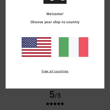
basato su
2 recensioni verificate
dal maggio 2026
Il 0% dei nostri clienti consiglia questo prodotto
Welcome!
Comfort
Rapporto qualità-prezzo
Choose your ship-to country
5.0
5.0
Taglia
Materiale
5.0
Troppo piccolo
Troppo grande
Colore
5.0
View all countries
5
/5