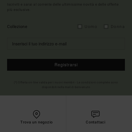
Iscriviti e sarai al corrente delle ultimissime novità e delle offerte
più esclusive.
Collezione
Uomo
Donna
Registrarsi
(*) Offerta on-line valida per i nuovi membri - Le condizioni complete sono
disponibili nella mail di benvenuto
Trova un negozio
Contattaci